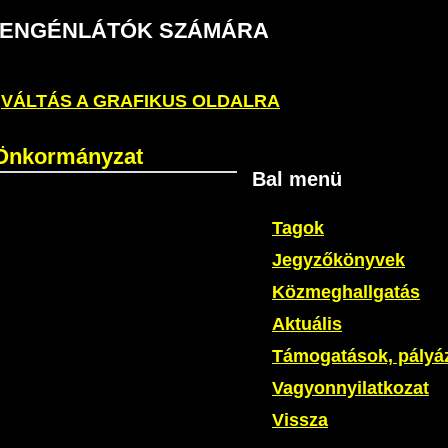
S GYENGÉNLÁTÓK SZÁMÁRA
VÁLTÁS A GRAFIKUS OLDALRA
 Önkormányzat
Bal menü
Tagok
Jegyzőkönyvek
Közmeghallgatás
Aktuális
Támogatások, pályá
Vagyonnyilatkozat
Vissza