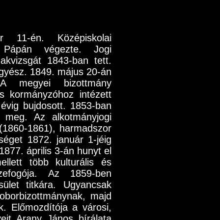
r 11-én. Középiskolai
 Pápán végezte. Jogi
akvizsgát 1843-ban tett.
gyész. 1849. május 20-án
 A megyei bizottmány
s kormányzóhoz intézett
 évig bujdosott. 1853-ban
t meg. Az alkotmányjogi
 (1860-1861), harmadszor
séget 1872. január 1-jéig
1877. április 3-án hunyt el
llett több kulturális és
szefogója. Az 1859-ben
ület titkára. Ugyancsak
zoborbizottmánynak, majd
. Előmozdítója a városi,
eit Arany János bírálata