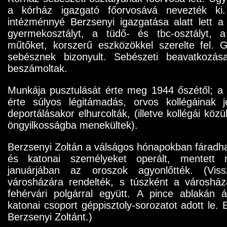
a kórház igazgató főorvosává nevezték ki.
intézménnyé Berzsenyi igazgatása alatt lett 
gyermekosztályt, a tüdő- és tbc-osztályt, 
műtőket, korszerű eszközökkel szerelte fel. G
sebésznek bizonyult. Sebészeti beavatkozása
beszámoltak.
Munkája pusztulását érte meg 1944 őszétől; a 
érte súlyos légitámadás, orvos kollégáinak 
deportálásakor elhurcolták, (illetve kollégái köz
öngyilkosságba menekültek).
Berzsenyi Zoltán a válságos hónapokban fáradhat
és katonai személyeket operált, mentett
januárjában az oroszok agyonlőtték. (Vis
városházára rendelték, s túszként a városház
fehérvári polgárral együtt. A pince ablakán 
katonai csoport géppisztoly-sorozatot adott le. 
Berzsenyi Zoltánt.)