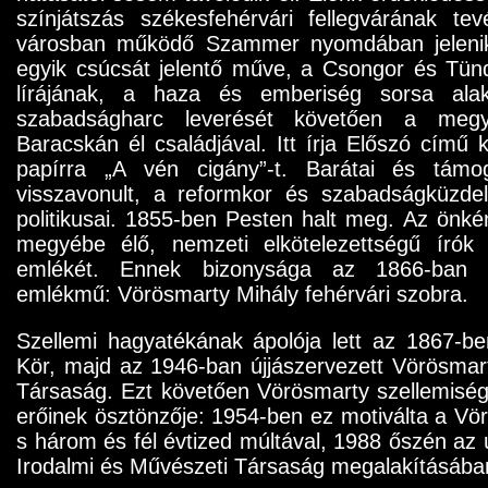
színjátszás székesfehérvári fellegvárának t
városban működő Szammer nyomdában jelenik
egyik csúcsát jelentő műve, a Csongor és Tünd
lírájának, a haza és emberiség sorsa alak
szabadságharc leverését követően a megy
Baracskán él családjával. Itt írja Előszó című
papírra „A vén cigány”-t. Barátai és tám
visszavonult, a reformkor és szabadságküzdel
politikusai. 1855-ben Pesten halt meg. Az önk
megyébe élő, nemzeti elkötelezettségű írók
emlékét. Ennek bizonysága az 1866-ban le
emlékmű: Vörösmarty Mihály fehérvári szobra.
Szellemi hagyatékának ápolója lett az 1867-b
Kör, majd az 1946-ban újjászervezett Vörösmar
Társaság. Ezt követően Vörösmarty szellemiség
erőinek ösztönzője: 1954-ben ez motiválta a Vör
s három és fél évtized múltával, 1988 őszén az 
Irodalmi és Művészeti Társaság megalakításába