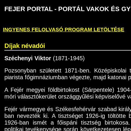
FEJER PORTAL - PORTÁL VAKOK É
INGYENES FELOLVASÓ PROGRAM LETÖLTÉSE
Díjak névadói
Széchenyi Viktor
(1871-1945)
Pozsonyban született 1871-ben. Középiskolai 
piarista főgimnáziumban végezte, majd katonai pá
A Fejér megyei földbirtokost (Sárpentele) 190
móri választókerület országgyűlési képviselővé v
Fejér vármegye és Székesfehérvár szabad király
ban nevezték ki. A tisztséget 1926-ig töltötte 
1926-ban ismét a főispáni tisztség birtokosa
politikai tevékenysége során következetesen lép