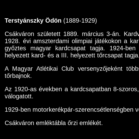
Terstyánszky Ödön
(1889-1929)
Csákváron született 1889. március 3-án. Kard
1928. évi amszterdami olimpiai játékokon a ka
győztes magyar kardcsapat tagja. 1924-ben a
helyezett kard- és a III. helyezett tőrcsapat tagja
A Magyar Atlétikai Club versenyzőjeként töb
tőrbajnok.
Az 1920-as években a kardcsapatban 8-szoros,
válogatott.
1929-ben motorkerékpár-szerencsétlenségben ves
Csákváron emléktábla őrzi emlékét.