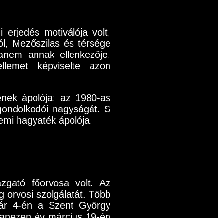
 erjedés motiválója volt,
ól, Mezőszilas és térsége
 hanem annak ellenkezője,
lemet képviselte azon
nek ápolója: az 1980-as
 gondolkodói nagyságát. S
lemi hagyaték ápolója.
zgató főorvosa volt. Az
orvosi szolgálatát. Több
nuár 4-én a Szent György
gyanezen év március 19-én