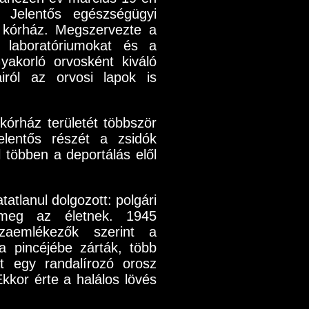
 Jelentős egészségügyi
a kórház. Megszervezte a
a laboratóriumokat és a
yakorló orvosként kiváló
iról az orvosi lapok is
kórház területét többször
jelentős részét a zsidók
ül többen a deportálás elől
atlanul dolgozott: polgári
 meg az életnek. 1945
szaemlékezők szerint a
a pincéjébe zárták, több
át egy randalírozó orosz
Ekkor érte a halálos lövés