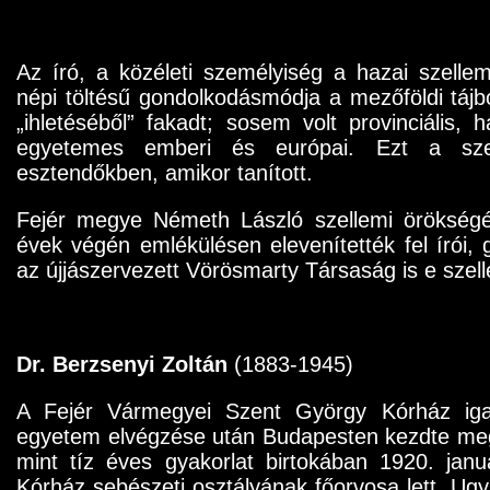
Az író, a közéleti személyiség a hazai szellemi
népi töltésű gondolkodásmódja a mezőföldi tájb
„ihletéséből” fakadt; sosem volt provinciális,
egyetemes emberi és európai. Ezt a szel
esztendőkben, amikor tanított.
Fejér megye Németh László szellemi örökségé
évek végén emlékülésen elevenítették fel írói,
az újjászervezett Vörösmarty Társaság is e szel
Dr. Berzsenyi Zoltán
(1883-1945)
A Fejér Vármegyei Szent György Kórház iga
egyetem elvégzése után Budapesten kezdte meg 
mint tíz éves gyakorlat birtokában 1920. ja
Kórház sebészeti osztályának főorvosa lett. U