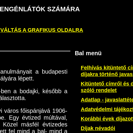
S GYENGÉNLÁTÓK SZÁMÁRA
VÁLTÁS A GRAFIKUS OLDALRA
Bal menü
Felhívás kitüntető c
tanulmányait a budapesti
díjakra történő javas
lyára lépett.
Kitüntető címről és d
szóló rendelet
4-ben a bodajki, később a
álasztotta.
Adatlap - javaslattét
Adatvédelmi tájékoz
i város főispánjává 1906-
be. Egy évtized múltával,
Korábbi évek díjazott
. Közel másfél évtizedes
Díjak névadói
ett fel mind a bal- mind a