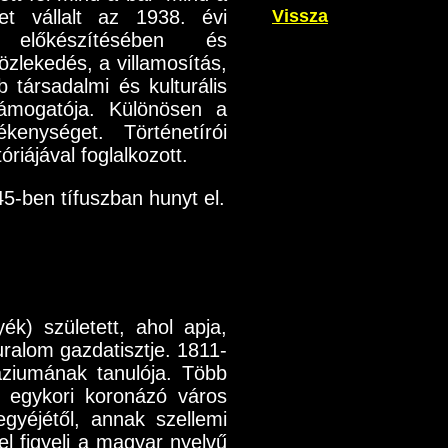
et vállalt az 1938. évi
Vissza
 előkészítésében és
zlekedés, a villamosítás,
b társadalmi és kulturális
ámogatója. Különösen a
kenységet. Történetírói
iájával foglalkozott.
45-ben tífuszban hunyt el.
k) született, ahol apja,
ralom gazdatisztje. 1811-
náziumának tanulója. Több
z egykori koronázó város
gyéjétől, annak szellemi
el figyeli a magyar nyelvű