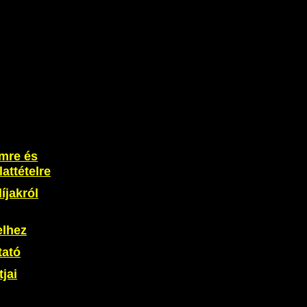
ímre és
lattételre
íjakról
elhez
tató
jai