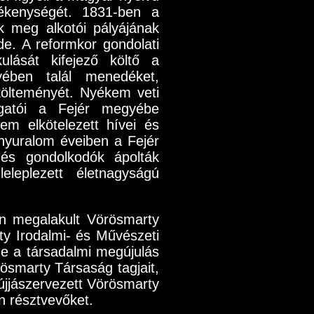
evékenységét. 1831-ben a
 meg alkotói pályájának
e. A reformkor gondolati
ulását kifejező költő a
ében talál menedéket,
 költeményét. Nyékem veti
ogatói a Fejér megyébe
em elkötelezett hívei és
ényuralom éveiben a Fejér
 és gondolkodók ápolták
leplezett életnagyságú
en megalakult Vörösmarty
ty Irodalmi- és Művészeti
e a társadalmi megújulás
ösmarty Társaság tagjait,
újjászervezett Vörösmarty
n résztvevőket.