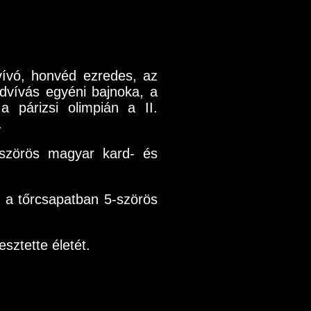
vívó, honvéd ezredes, az
rdvívás egyéni bajnoka, a
 párizsi olimpián a II.
.
bszörös magyar kard- és
 a tőrcsapatban 5-szörös
ztette életét.