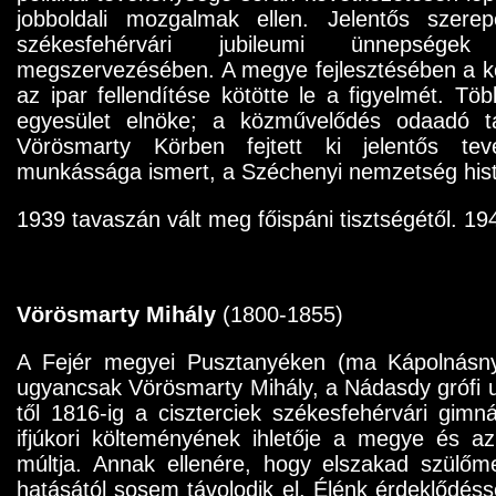
jobboldali mozgalmak ellen. Jelentős szerep
székesfehérvári jubileumi ünnepségek
megszervezésében. A megye fejlesztésében a kö
az ipar fellendítése kötötte le a figyelmét. Töb
egyesület elnöke; a közművelődés odaadó t
Vörösmarty Körben fejtett ki jelentős tevé
munkássága ismert, a Széchenyi nemzetség histór
1939 tavaszán vált meg főispáni tisztségétől. 19
Vörösmarty Mihály
(1800-1855)
A Fejér megyei Pusztanyéken (ma Kápolnásnyé
ugyancsak Vörösmarty Mihály, a Nádasdy grófi u
től 1816-ig a ciszterciek székesfehérvári gim
ifjúkori költeményének ihletője a megye és a
múltja. Annak ellenére, hogy elszakad szülőme
hatásától sosem távolodik el. Élénk érdeklődéss