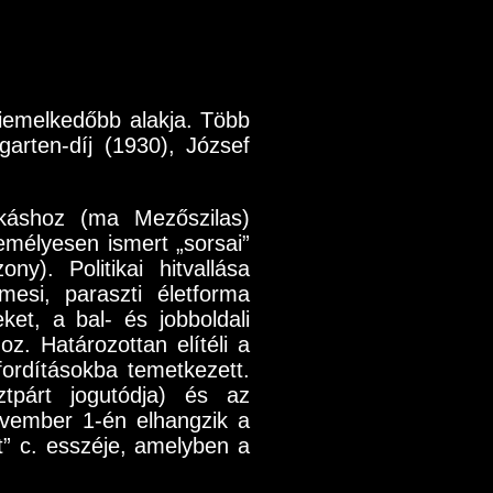
iemelkedőbb alakja. Több
garten-díj (1930), József
lkáshoz (ma Mezőszilas)
zemélyesen ismert „sorsai”
y). Politikai hitvallása
esi, paraszti életforma
ket, a bal- és jobboldali
oz. Határozottan elítéli a
fordításokba temetkezett.
tpárt jogutódja) és az
ovember 1-én elhangzik a
” c. esszéje, amelyben a