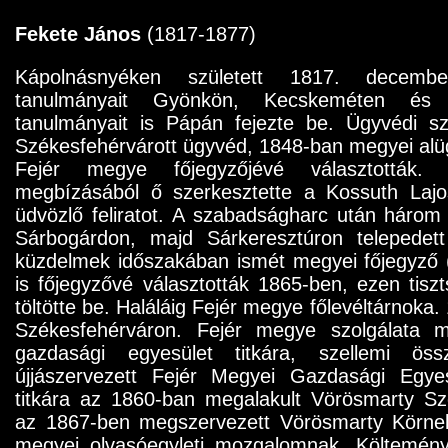
Fekete János
(1817-1877)
Kápolnásnyéken született 1817. decembe
tanulmányait Gyönkön, Kecskeméten és
tanulmányait is Pápán fejezte be. Ügyvédi sz
Székesfehérvárott ügyvéd, 1848-ban megyei alü
Fejér megye főjegyzőjévé választották.
megbízásából ő szerkesztette a Kossuth Lajo
üdvözlő feliratot. A szabadságharc után három
Sárbogárdon, majd Sárkeresztúron telepedet
küzdelmek időszakában ismét megyei főjegyző
is főjegyzővé választották 1865-ben, ezen tiszt
töltötte be. Haláláig Fejér megye főlevéltárnoka. 
Székesfehérváron. Fejér megye szolgálata me
gazdasági egyesület titkára, szellemi ös
újjászervezett Fejér Megyei Gazdasági Egyes
titkára az 1860-ban megalakult Vörösmarty S
az 1867-ben megszervezett Vörösmarty Körnek
megyei olvasóegyleti mozgalomnak. Költemény