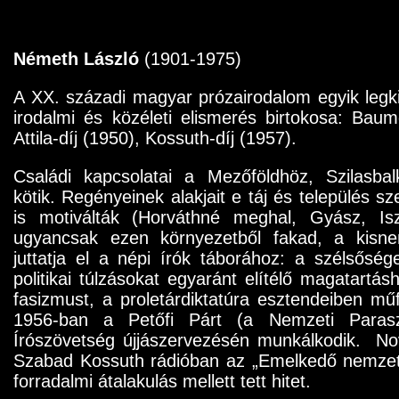
Németh László
(1901-1975)
A XX. századi magyar prózairodalom egyik legk
irodalmi és közéleti elismerés birtokosa: Baum
Attila-díj (1950), Kossuth-díj (1957).
Családi kapcsolatai a Mezőföldhöz, Szilasba
kötik. Regényeinek alakjait e táj és település s
is motiválták (Horváthné meghal, Gyász, Iszon
ugyancsak ezen környezetből fakad, a kisnem
juttatja el a népi írók táborához: a szélsősége
politikai túlzásokat egyaránt elítélő magatartásh
fasizmust, a proletárdiktatúra esztendeiben mű
1956-ban a Petőfi Párt (a Nemzeti Parasz
Írószövetség újjászervezésén munkálkodik. N
Szabad Kossuth rádióban az „Emelkedő nemzet
forradalmi átalakulás mellett tett hitet.