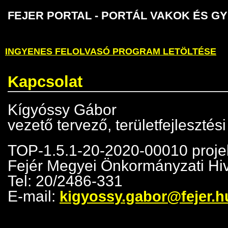
FEJER PORTAL - PORTÁL VAKOK É
INGYENES FELOLVASÓ PROGRAM LETÖLTÉSE
Kapcsolat
Kígyóssy Gábor
vezető tervező, területfejlesztés
TOP-1.5.1-20-2020-00010 proj
Fejér Megyei Önkormányzati Hiv
Tel: 20/2486-331
E-mail:
kigyossy.gabor@fejer.h