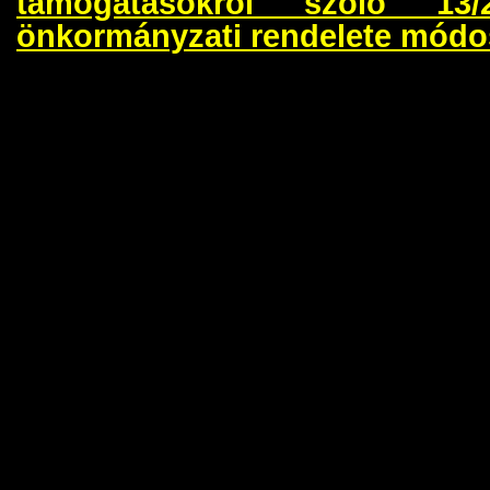
támogatásokról szóló 13/
önkormányzati rendelete módos