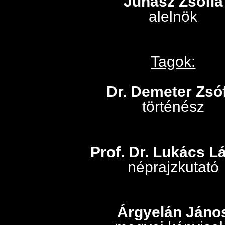
Juhász Zsófia
alelnök
Tagok:
Dr. Demeter Zsó
történész
Prof. Dr. Lukács L
néprajzkutató
Árgyelán Jáno