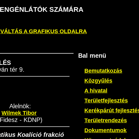
S GYENGÉNLÁTÓK SZÁMÁRA
VÁLTÁS A GRAFIKUS OLDALRA
Bal menü
LÉS
án tér 9.
Bemutatkozás
Közgyűlés
A hivatal
Területfejlesztés
Alelnök:
Kerékpárút fejleszté
Wilmek Tibor
Fidesz - KDNP)
Területrendezés
Dokumentumok
ikus Koalíció frakció