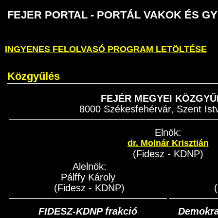
FEJER PORTAL - PORTÁL VAKOK É
INGYENES FELOLVASÓ PROGRAM LETÖLTÉSE
Közgyűlés
FEJÉR MEGYEI KÖZGYŰ
8000 Székesfehérvár, Szent Istv
Elnök:
dr. Molnár Krisztián
(Fidesz - KDNP)
Alelnök:
Pálffy Károly
(Fidesz - KDNP)
(
FIDESZ-KDNP frakció
Demokrat