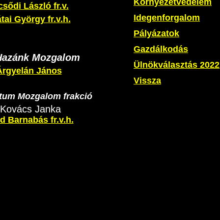
Környezetvédelem
sődi László fr.v.
Idegenforgalom
tai György fr.v.h.
Pályázatok
Gazdálkodás
Hazánk Mozgalom
Ülnökválasztás 2022
Árgyelán János
Vissza
um Mozgalom frakció
Kovács Janka
 Barnabás fr.v.h.