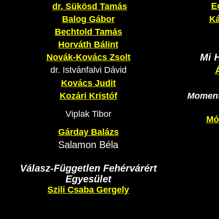
Ec
dr. Sükösd Tamás
Balog Gábor
Ká
Bechtold Tamás
Horváth Bálint
Mi 
Novák-Kovács Zsolt
dr. Istvánfalvi Dávid
Kovács Judit
Kozári Kristóf
Moment
Viplak Tibor
Mód
Gárday Balázs
Salamon Béla
Válasz-Független Fehérvárért
Egyesület
Szili Csaba Gergely