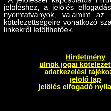
jelöléshez, a jelölés elfogad
nyomtatványok, valamint az ü
kötelezettségeire vonatkozó sz
linkekről letölthetőek.
Hirdetmény
ülnök jogai köteleze
adatkezelési tájéko
jelölő lap
jelölés elfogadó nyil