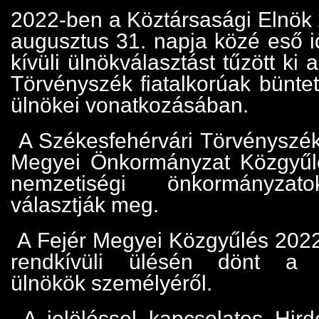
2022-ben a Köztársasági Elnök 2
augusztus 31. napja közé eső i
kívüli ülnökválasztást tűzött ki
Törvényszék fiatalkorúak bünte
ülnökei vonatkozásában.
A Székesfehérvári Törvényszék 
Megyei Önkormányzat Közgyűlé
nemzetiségi önkormányzat
választják meg.
A Fejér Megyei Közgyűlés 2022
rendkívüli ülésén dönt a 
ülnökök személyéről.
A jelöléssel kapcsolatos Hirde