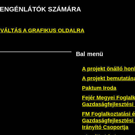
S GYENGÉNLÁTÓK SZÁMÁRA
VÁLTÁS A GRAFIKUS OLDALRA
Bal menü
A projekt önálló hon
A projekt bemutatás
Paktum Iroda
Fejér Megyei Foglalk
Gazdaságfejlesztés
FM Foglalkoztatási 
Gazdaságfejlesztés
Irányító Csoportja