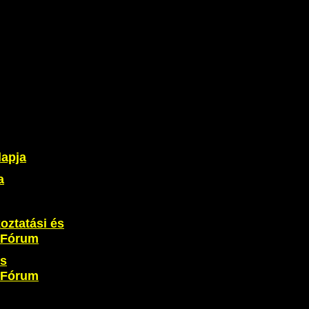
lapja
a
oztatási és
i Fórum
és
i Fórum