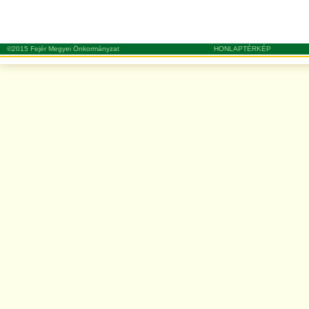
©2015 Fejér Megyei Önkormányzat
HONLAPTÉRKÉP