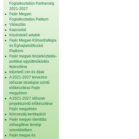
Foglalkoztatási Partnerség
2021-2027
Fejér Megyei
Foglalkoztatási Paktum
Választás
Kapcsolat
Közérdekű adatok
Fejér Megyei Klímastratégia
és Éghajlatváltozási
Platform
Fejér megyei felzárkóztatás-
politikai együttműködés
fejlesztése
kitüntető cím és díjak
A 2021-2027 tervezési
időszak stratégiai szintű
előkészítése Fejér
megyében
A 2021-2027 időszak
projektszintű előkészítése
Fejér megyében
Kincsestáj kerékpárút
Fejér megyei identitás
elősegítése térségi
szemléletben
Fejér megye és