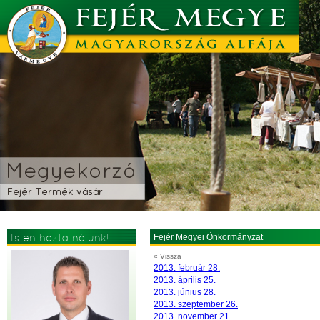
Isten hozta nálunk!
Fejér Megyei Önkormányzat
« Vissza
2013. február 28.
2013. április 25.
2013. június 28.
2013. szeptember 26.
2013. november 21.