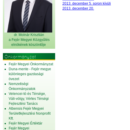
2013. december 5. soron kívüli
2013. december 20.
dr. Molnár Krisztián
a Fejér Megyei Közgyűlés
elnök
ének köszöntője
Önkormányzat
Fejér Megyei Önkormányzat
Duna-mente - Fejér megye
különleges gazdasági
övezet
Nemzetiségi
Önkormányzatok
Velencei-tó és Térsége,
Váli-völgy, Vértes Térségi
Fejlesztési Tanács
Albensis Fejér Megyei
Területfejlesztési Nonprofit
Kft.
Fejér Megyei Értéktár
Fejér Megyei