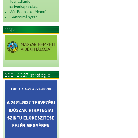
Tusnádfürdő
testvérkapcsolata
Mór-Bodajk kerékpárút
E-önkormányzat
MNVH
2021-2027 stratégia