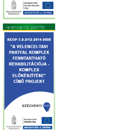
Velencei-tó partfal