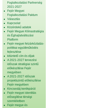
Foglalkoztatási Partnerség
2021-2027
Fejér Megyei
Foglalkoztatási Paktum
Választás
Kapcsolat
Közérdekű adatok
Fejér Megyei Klímastratégia
és Éghajlatváltozási
Platform
Fejér megyei felzárkóztatás-
politikai együttműködés
fejlesztése
kitüntető cím és díjak
A 2021-2027 tervezési
időszak stratégiai szintű
előkészítése Fejér
megyében
A 2021-2027 időszak
projektszintű előkészítése
Fejér megyében
Kincsestáj kerékpárút
Fejér megyei identitás
elősegítése térségi
szemléletben
Fejér megye és