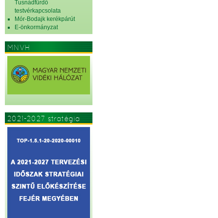
Tusnádfürdő
testvérkapcsolata
Mór-Bodajk kerékpárút
E-önkormányzat
MNVH
2021-2027 stratégia