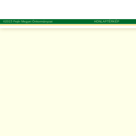
©2015 Fejér Megyei Önkormányzat
HONLAPTÉRKÉP