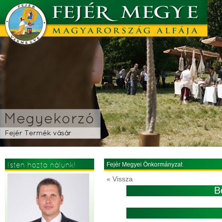
Isten hozta nálunk!
Fejér Megyei Önkormányzat
« Vissza
B