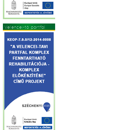
Velencei-tó partfal