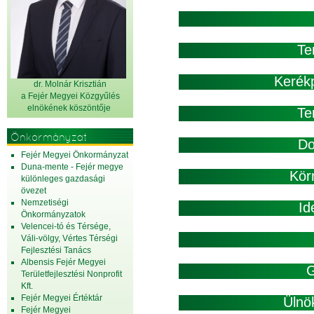
Te
Kerékp
dr. Molnár Krisztián
a Fejér Megyei Közgyűlés
elnök
ének köszöntője
Te
Önkormányzat
D
Fejér Megyei Önkormányzat
Duna-mente - Fejér megye
Kör
különleges gazdasági
övezet
Nemzetiségi
Id
Önkormányzatok
Velencei-tó és Térsége,
Váli-völgy, Vértes Térségi
Fejlesztési Tanács
Albensis Fejér Megyei
G
Területfejlesztési Nonprofit
Kft.
Fejér Megyei Értéktár
Ülnö
Fejér Megyei