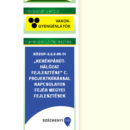
Vakbarát verzió
Kerékpárút-fejlesztés