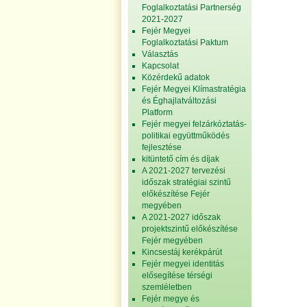
Foglalkoztatási Partnerség
2021-2027
Fejér Megyei
Foglalkoztatási Paktum
Választás
Kapcsolat
Közérdekű adatok
Fejér Megyei Klímastratégia
és Éghajlatváltozási
Platform
Fejér megyei felzárkóztatás-
politikai együttműködés
fejlesztése
kitüntető cím és díjak
A 2021-2027 tervezési
időszak stratégiai szintű
előkészítése Fejér
megyében
A 2021-2027 időszak
projektszintű előkészítése
Fejér megyében
Kincsestáj kerékpárút
Fejér megyei identitás
elősegítése térségi
szemléletben
Fejér megye és