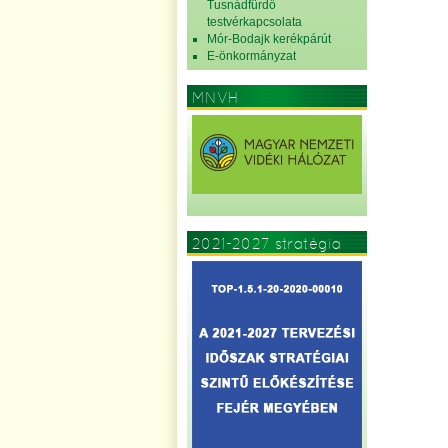
Tusnádfürdő
testvérkapcsolata
Mór-Bodajk kerékpárút
E-önkormányzat
MNVH
2021-2027 stratégia