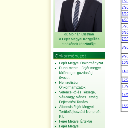
1/20
2/20
3/20
4/20
5/20
6/20
dr. Molnár Krisztián
7/20
a Fejér Megyei Közgyűlés
elnök
ének köszöntője
8/20
Önkormányzat
9/20
10/2
Fejér Megyei Önkormányzat
Duna-mente - Fejér megye
11/2
különleges gazdasági
övezet
12/2
Nemzetiségi
13/2
Önkormányzatok
Velencei-tó és Térsége,
14/2
Váli-völgy, Vértes Térségi
Fejlesztési Tanács
15/2
Albensis Fejér Megyei
Területfejlesztési Nonprofit
Kft.
Fejér Megyei Értéktár
Fejér Megyei