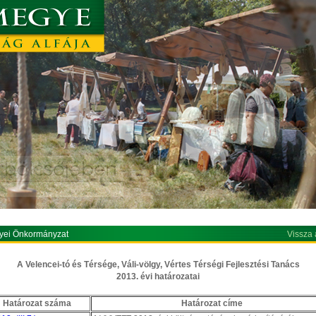
yei Önkormányzat
Vissza 
A Velencei-tó és Térsége, Váli-völgy, Vértes Térségi Fejlesztési Tanács
2013. évi határozatai
Határozat száma
Határozat címe