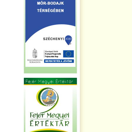
Fejér Megyei Értéktár