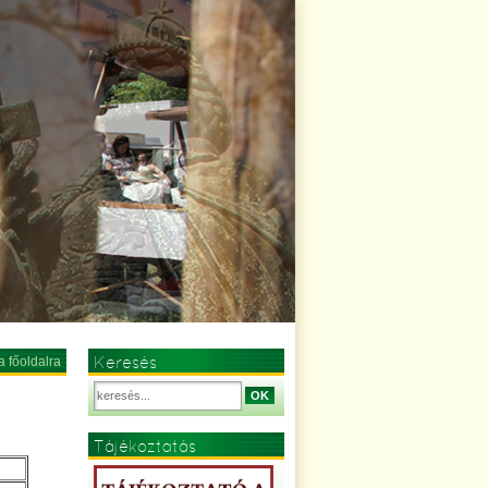
Keresés
a főoldalra
OK
Tájékoztatás