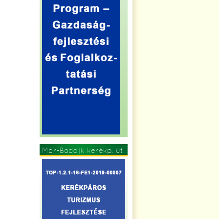
Mór-Bodajk kerékp. út