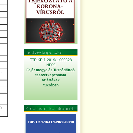
Testvérkapcsolat
TTP-KP-1-2019/1-000328
NP09
Fejér megye és Tusnádfürdő
,
testvérkapcsolata
az értékek
l
tükrében
l
ó
Kincsestáj kerékpárút