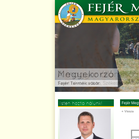
Isten hozta nálunk!
Fejér Meg
« Vissza