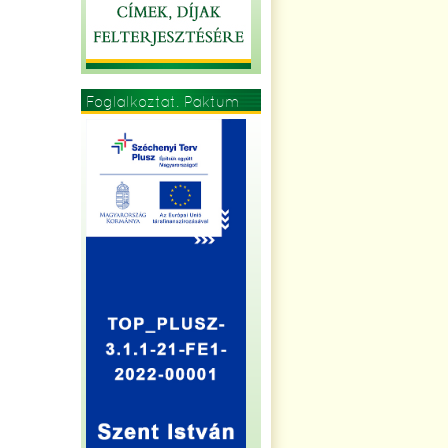
Foglalkoztat. Paktum