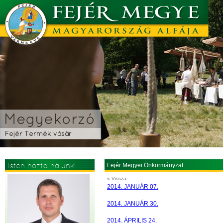
Isten hozta nálunk!
Fejér Megyei Önkormányzat
« Vissza
2014. JANUÁR 07.
2014. JANUÁR 30.
2014. ÁPRILIS 24.