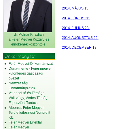
2014. MÁJUS 15.
2014. JÚNIUS 26.
2014. JÚLIUS 23.
dr. Molnár Krisztián
2014. AUGUSZTUS 22.
a Fejér Megyei Közgyűlés
elnök
ének köszöntője
2014. DECEMBER 18.
Önkormányzat
Fejér Megyei Önkormányzat
Duna-mente - Fejér megye
különleges gazdasági
övezet
Nemzetiségi
Önkormányzatok
Velencei-tó és Térsége,
Váli-völgy, Vértes Térségi
Fejlesztési Tanács
Albensis Fejér Megyei
Területfejlesztési Nonprofit
Kft.
Fejér Megyei Értéktár
Fejér Megyei