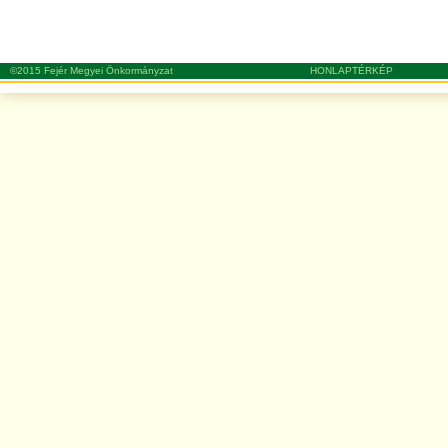
©2015 Fejér Megyei Önkormányzat
HONLAPTÉRKÉP