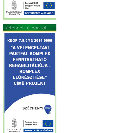
Velencei-tó partfal