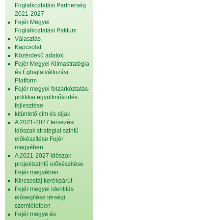
Foglalkoztatási Partnerség
2021-2027
Fejér Megyei
Foglalkoztatási Paktum
Választás
Kapcsolat
Közérdekű adatok
Fejér Megyei Klímastratégia
és Éghajlatváltozási
Platform
Fejér megyei felzárkóztatás-
politikai együttműködés
fejlesztése
kitüntető cím és díjak
A 2021-2027 tervezési
időszak stratégiai szintű
előkészítése Fejér
megyében
A 2021-2027 időszak
projektszintű előkészítése
Fejér megyében
Kincsestáj kerékpárút
Fejér megyei identitás
elősegítése térségi
szemléletben
Fejér megye és