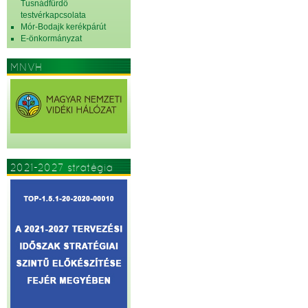
Tusnádfürdő
testvérkapcsolata
Mór-Bodajk kerékpárút
E-önkormányzat
MNVH
2021-2027 stratégia