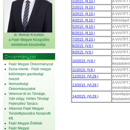
1/2015. (II.10.)
A VVVTFT ú
2/2015. (II.10.)
A VVVTFT 
3/2015. (II.10.)
A VVVTFT 2
4/2015. (II.10.)
Adósságot k
5/2015. (II.10.)
A VVVTFT 2
6/2015. (II.10.)
A VVVTFT 20
dr. Molnár Krisztián
7/2015. (II.10.)
A VVVTFT 2
a Fejér Megyei Közgyűlés
elnök
ének köszöntője
8/2015. (V.6.)
A VVVTFT 2
9/2015. (V.6.)
A VVVTFT 2
Önkormányzat
A kerékpárú
10/2015. (V.6.)
feladatokró
Fejér Megyei Önkormányzat
Duna-mente - Fejér megye
11/2015. (V.6.)
A VVVTFT 20
különleges gazdasági
12/2015. (VI.29.)
A VVVTFT 2
övezet
A VVVTFT 2
Nemzetiségi
13/2015. (VI.29.)
módosításá
Önkormányzatok
Velencei-tó és Térsége,
A kerékpárú
14/2015. (VI.29.)
Váli-völgy, Vértes Térségi
feladatokró
Fejlesztési Tanács
Albensis Fejér Megyei
Területfejlesztési Nonprofit
Kft.
Fejér Megyei Értéktár
Fejér Megyei