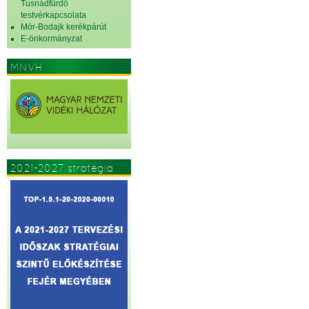
Tusnádfürdő
testvérkapcsolata
Mór-Bodajk kerékpárút
E-önkormányzat
MNVH
2021-2027 stratégia