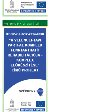
Velencei-tó partfal