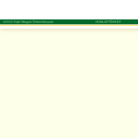
©2015 Fejér Megyei Önkormányzat
HONLAPTÉRKÉP