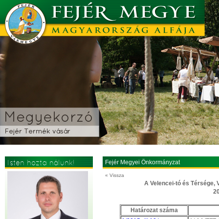
Isten hozta nálunk!
Fejér Megyei Önkormányzat
« Vissza
A Velencei-tó és Térsége, V
20
Határozat száma