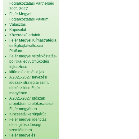
Foglalkoztatási Partnerség
2021-2027
Fejér Megyei
Foglalkoztatási Paktum
Választás
Kapcsolat
Közérdekű adatok
Fejér Megyei Klímastratégia
és Éghajlatváltozási
Platform
Fejér megyei felzárkóztatás-
politikai együttműködés
fejlesztése
kitüntető cím és díjak
A 2021-2027 tervezési
időszak stratégiai szintű
előkészítése Fejér
megyében
A 2021-2027 időszak
projektszintű előkészítése
Fejér megyében
Kincsestáj kerékpárút
Fejér megyei identitás
elősegítése térségi
szemléletben
Fejér megye és