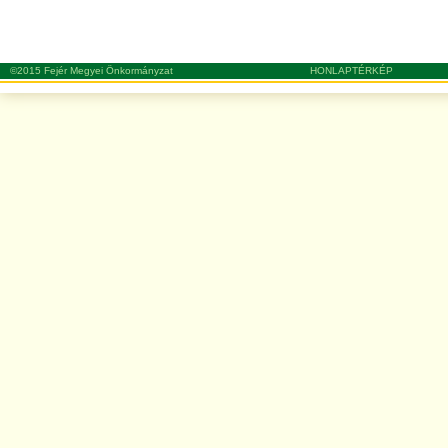
©2015 Fejér Megyei Önkormányzat
HONLAPTÉRKÉP