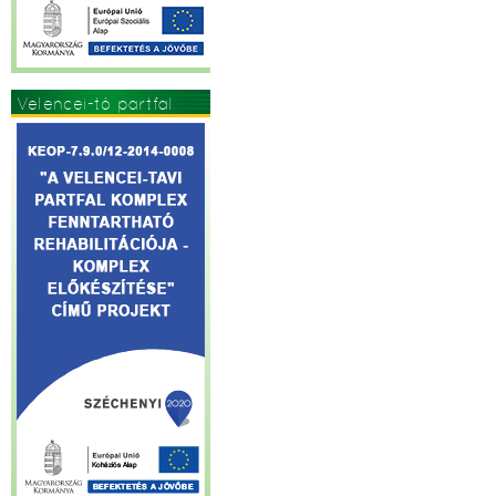
Velencei-tó partfal