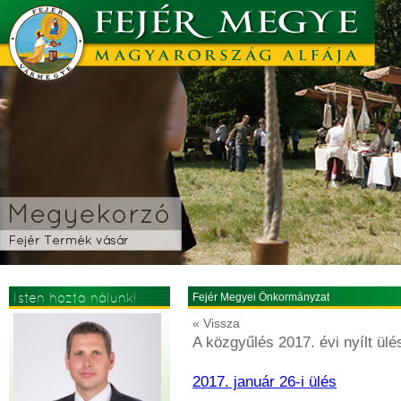
Isten hozta nálunk!
Fejér Megyei Önkormányzat
« Vissza
A közgyűlés 2017. évi nyílt ül
2017. január 26-i ülés