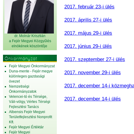
2017. február 23-i ülés
2017. április 27-i ülés
2017. május 29-i ülés
dr. Molnár Krisztián
a Fejér Megyei Közgyűlés
2017. június 29-i ülés
elnök
ének köszöntője
Önkormányzat
2017. szeptember 27-i ülés
Fejér Megyei Önkormányzat
Duna-mente - Fejér megye
2017. november 29-i ülés
különleges gazdasági
övezet
2017. december 14-i közmegha
Nemzetiségi
Önkormányzatok
Velencei-tó és Térsége,
2017. december 14-i ülés
Váli-völgy, Vértes Térségi
Fejlesztési Tanács
Albensis Fejér Megyei
Területfejlesztési Nonprofit
Kft.
Fejér Megyei Értéktár
Fejér Megyei