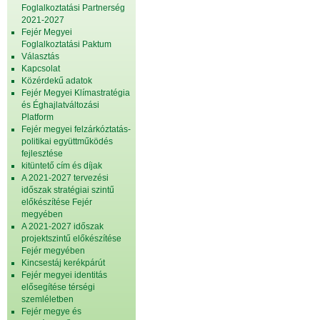
Foglalkoztatási Partnerség
2021-2027
Fejér Megyei
Foglalkoztatási Paktum
Választás
Kapcsolat
Közérdekű adatok
Fejér Megyei Klímastratégia
és Éghajlatváltozási
Platform
Fejér megyei felzárkóztatás-
politikai együttműködés
fejlesztése
kitüntető cím és díjak
A 2021-2027 tervezési
időszak stratégiai szintű
előkészítése Fejér
megyében
A 2021-2027 időszak
projektszintű előkészítése
Fejér megyében
Kincsestáj kerékpárút
Fejér megyei identitás
elősegítése térségi
szemléletben
Fejér megye és