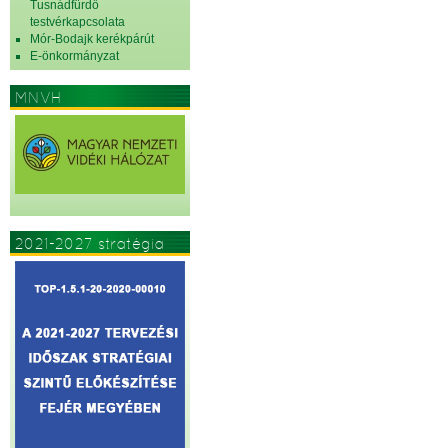
Tusnádfürdő
testvérkapcsolata
Mór-Bodajk kerékpárút
E-önkormányzat
MNVH
2021-2027 stratégia