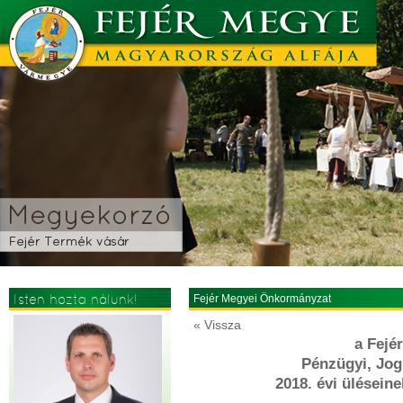
Isten hozta nálunk!
Fejér Megyei Önkormányzat
« Vissza
a Fejé
Pénzügyi, Jogi
2018. évi üléseine