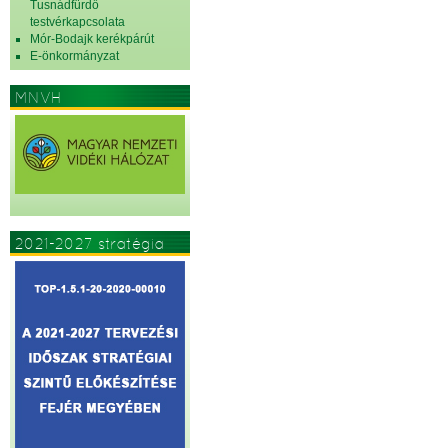
Tusnádfürdő
testvérkapcsolata
Mór-Bodajk kerékpárút
E-önkormányzat
MNVH
2021-2027 stratégia