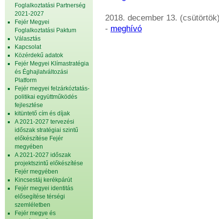
Foglalkoztatási Partnerség
2021-2027
2018. december 13. (csütörtök)
Fejér Megyei
-
meghívó
Foglalkoztatási Paktum
Választás
Kapcsolat
Közérdekű adatok
Fejér Megyei Klímastratégia
és Éghajlatváltozási
Platform
Fejér megyei felzárkóztatás-
politikai együttműködés
fejlesztése
kitüntető cím és díjak
A 2021-2027 tervezési
időszak stratégiai szintű
előkészítése Fejér
megyében
A 2021-2027 időszak
projektszintű előkészítése
Fejér megyében
Kincsestáj kerékpárút
Fejér megyei identitás
elősegítése térségi
szemléletben
Fejér megye és