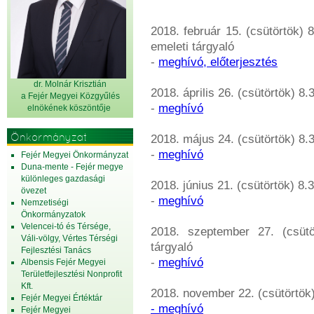
2018. február 15. (csütörtök) 
emeleti tárgyaló
-
meghívó, előterjesztés
dr. Molnár Krisztián
2018. április 26. (csütörtök) 8
a Fejér Megyei Közgyűlés
-
meghívó
elnök
ének köszöntője
Önkormányzat
2018. május 24. (csütörtök) 8.3
-
meghívó
Fejér Megyei Önkormányzat
Duna-mente - Fejér megye
különleges gazdasági
2018. június 21. (csütörtök) 8.
övezet
-
meghívó
Nemzetiségi
Önkormányzatok
Velencei-tó és Térsége,
2018. szeptember 27. (csütö
Váli-völgy, Vértes Térségi
tárgyaló
Fejlesztési Tanács
-
meghívó
Albensis Fejér Megyei
Területfejlesztési Nonprofit
Kft.
2018. november 22. (csütörtök)
Fejér Megyei Értéktár
- meghívó
Fejér Megyei