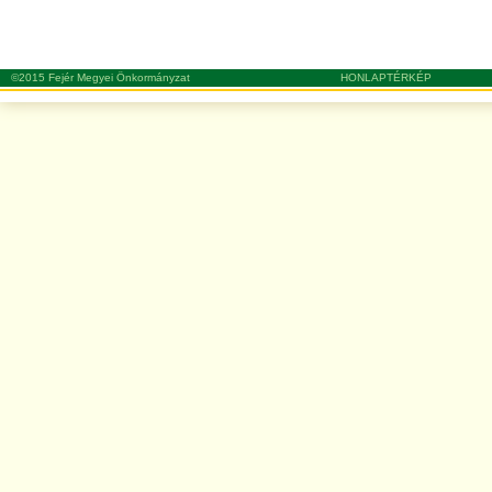
©2015 Fejér Megyei Önkormányzat
HONLAPTÉRKÉP