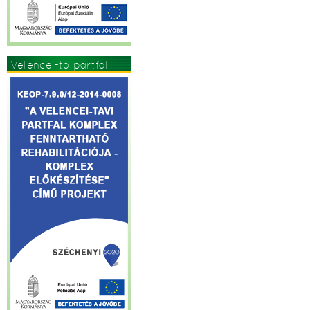
Velencei-tó partfal