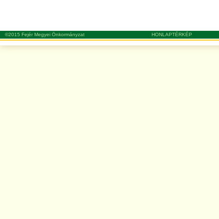
©2015 Fejér Megyei Önkormányzat
HONLAPTÉRKÉP