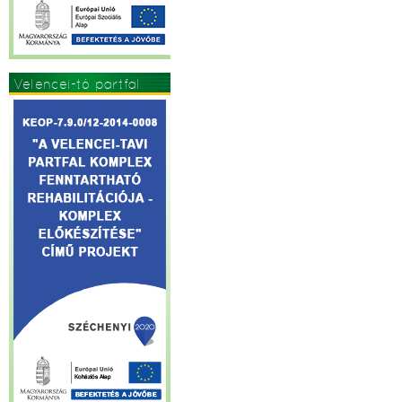
Velencei-tó partfal