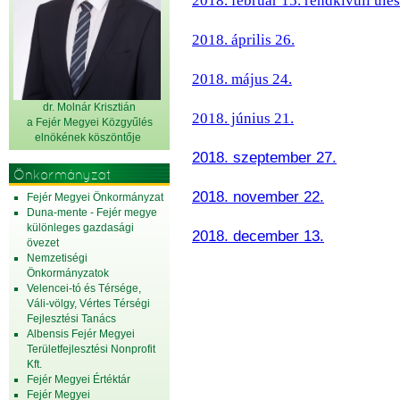
2018. február 15. rendkívüli ülés
2018. április 26.
2018. május 24.
dr. Molnár Krisztián
2018. június 21.
a Fejér Megyei Közgyűlés
elnök
ének köszöntője
2018. szeptember 27.
Önkormányzat
2018. november 22.
Fejér Megyei Önkormányzat
Duna-mente - Fejér megye
különleges gazdasági
2018. december 13.
övezet
Nemzetiségi
Önkormányzatok
Velencei-tó és Térsége,
Váli-völgy, Vértes Térségi
Fejlesztési Tanács
Albensis Fejér Megyei
Területfejlesztési Nonprofit
Kft.
Fejér Megyei Értéktár
Fejér Megyei