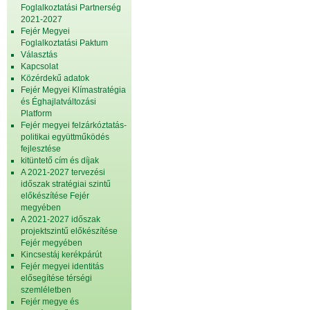
Foglalkoztatási Partnerség
2021-2027
Fejér Megyei
Foglalkoztatási Paktum
Választás
Kapcsolat
Közérdekű adatok
Fejér Megyei Klímastratégia
és Éghajlatváltozási
Platform
Fejér megyei felzárkóztatás-
politikai együttműködés
fejlesztése
kitüntető cím és díjak
A 2021-2027 tervezési
időszak stratégiai szintű
előkészítése Fejér
megyében
A 2021-2027 időszak
projektszintű előkészítése
Fejér megyében
Kincsestáj kerékpárút
Fejér megyei identitás
elősegítése térségi
szemléletben
Fejér megye és