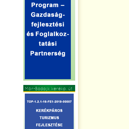
Mór-Bodajk kerékp. út