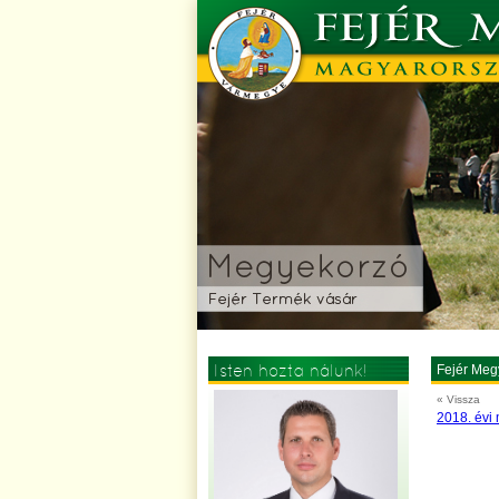
Isten hozta nálunk!
Fejér Meg
« Vissza
2018. évi