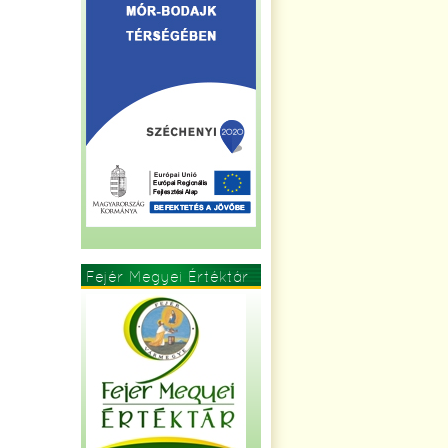
Fejér Megyei Értéktár