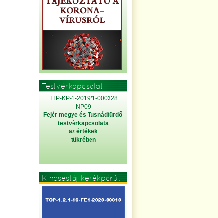
Testvérkapcsolat
TTP-KP-1-2019/1-000328
NP09
Fejér megye és Tusnádfürdő
testvérkapcsolata
az értékek
tükrében
Kincsestáj kerékpárút