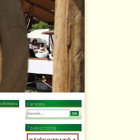
Keresés
a főoldalra
OK
Tájékoztatás