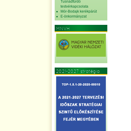
Tusnádfürdő
testvérkapcsolata
Mór-Bodajk kerékpárút
E-önkormányzat
MNVH
2021-2027 stratégia