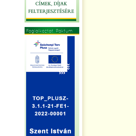
Foglalkoztat. Paktum