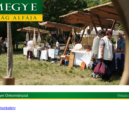
yei Önkormányzat
Vissza 
 munkaterv