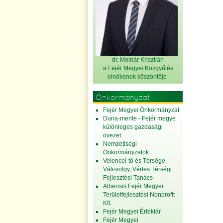
dr. Molnár Krisztián
a Fejér Megyei Közgyűlés
elnök
ének köszöntője
Önkormányzat
Fejér Megyei Önkormányzat
Duna-mente - Fejér megye
különleges gazdasági
övezet
Nemzetiségi
Önkormányzatok
Velencei-tó és Térsége,
Váli-völgy, Vértes Térségi
Fejlesztési Tanács
Albensis Fejér Megyei
Területfejlesztési Nonprofit
Kft.
Fejér Megyei Értéktár
Fejér Megyei