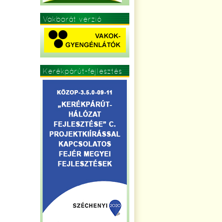
Vakbarát verzió
Kerékpárút-fejlesztés