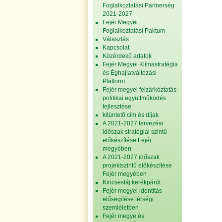
Foglalkoztatási Partnerség
2021-2027
Fejér Megyei
Foglalkoztatási Paktum
Választás
Kapcsolat
Közérdekű adatok
Fejér Megyei Klímastratégia
és Éghajlatváltozási
Platform
Fejér megyei felzárkóztatás-
politikai együttműködés
fejlesztése
kitüntető cím és díjak
A 2021-2027 tervezési
időszak stratégiai szintű
előkészítése Fejér
megyében
A 2021-2027 időszak
projektszintű előkészítése
Fejér megyében
Kincsestáj kerékpárút
Fejér megyei identitás
elősegítése térségi
szemléletben
Fejér megye és