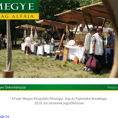
yei Önkormányzat
Vissza 
A Fejér Megyei Közgyűlés Pénzügyi, Jogi és Fejlesztési Bizottsága
2019. évi üléseinek jegyzőkönyvei
uár 14.