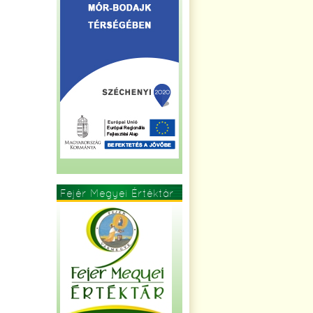
Fejér Megyei Értéktár