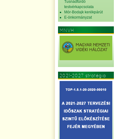
Tusnádfürdő
testvérkapcsolata
Mór-Bodajk kerékpárút
E-önkormányzat
MNVH
2021-2027 stratégia