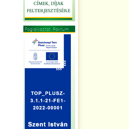
Foglalkoztat. Paktum