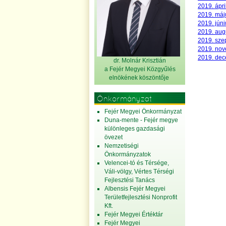
2019. ápri
2019. máj
2019. júni
2019. aug
2019. sze
2019. nov
2019. dec
dr. Molnár Krisztián
a Fejér Megyei Közgyűlés
elnök
ének köszöntője
Önkormányzat
Fejér Megyei Önkormányzat
Duna-mente - Fejér megye
különleges gazdasági
övezet
Nemzetiségi
Önkormányzatok
Velencei-tó és Térsége,
Váli-völgy, Vértes Térségi
Fejlesztési Tanács
Albensis Fejér Megyei
Területfejlesztési Nonprofit
Kft.
Fejér Megyei Értéktár
Fejér Megyei