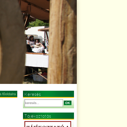
Keresés
a főoldalra
OK
Tájékoztatás