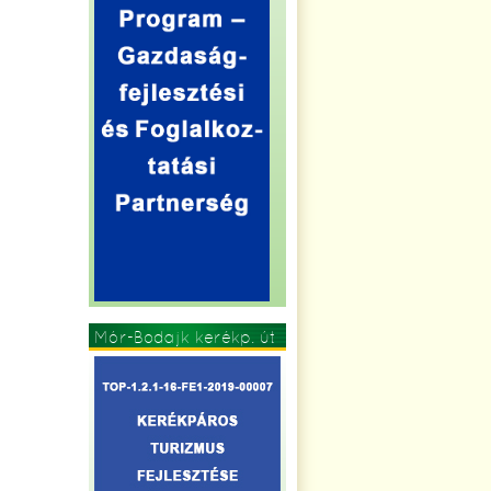
Mór-Bodajk kerékp. út