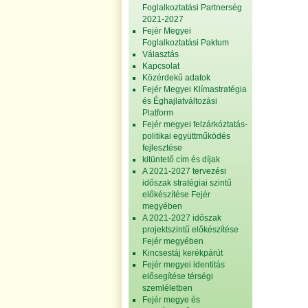
Foglalkoztatási Partnerség
2021-2027
Fejér Megyei
Foglalkoztatási Paktum
Választás
Kapcsolat
Közérdekű adatok
Fejér Megyei Klímastratégia
és Éghajlatváltozási
Platform
Fejér megyei felzárkóztatás-
politikai együttműködés
fejlesztése
kitüntető cím és díjak
A 2021-2027 tervezési
időszak stratégiai szintű
előkészítése Fejér
megyében
A 2021-2027 időszak
projektszintű előkészítése
Fejér megyében
Kincsestáj kerékpárút
Fejér megyei identitás
elősegítése térségi
szemléletben
Fejér megye és