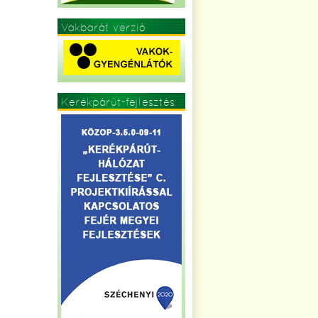
Vakbarát verzió
Kerékpárút-fejlesztés