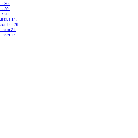
lis 30.
us 30.
us 20.
usztus 14.
ptember 26.
ember 21.
ember 12.