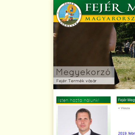
Isten hozta nálunk!
Fejér Meg
« Vissza
2019. febr