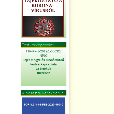
Testvérkapcsolat
TTP-KP-1-2019/1-000328
NP09
Fejér megye és Tusnádfürdő
testvérkapcsolata
az értékek
tükrében
Kincsestáj kerékpárút