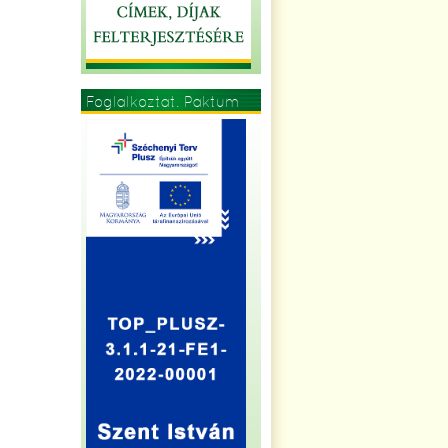
Foglalkoztat. Paktum