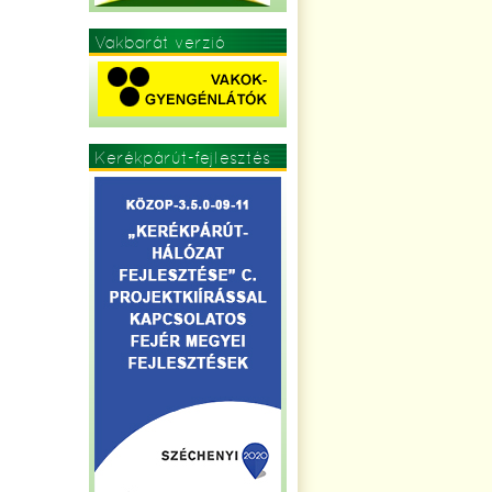
Vakbarát verzió
Kerékpárút-fejlesztés