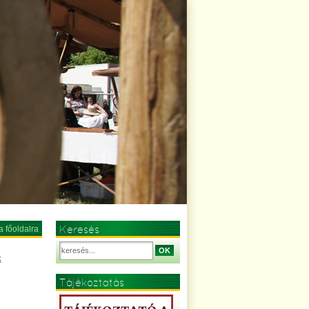
Keresés
a főoldalra
OK
k
Tájékoztatás