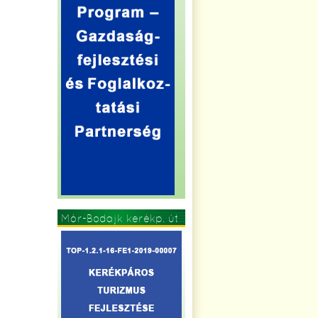
Mór-Bodajk kerékp. út