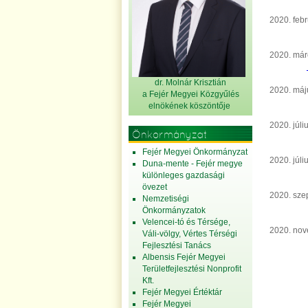
2020. febr
2020. márc
dr. Molnár Krisztián
2020. máju
a Fejér Megyei Közgyűlés
elnök
ének köszöntője
2020. júli
Önkormányzat
Fejér Megyei Önkormányzat
2020. júli
Duna-mente - Fejér megye
különleges gazdasági
övezet
2020. sze
Nemzetiségi
Önkormányzatok
Velencei-tó és Térsége,
2020. nove
Váli-völgy, Vértes Térségi
Fejlesztési Tanács
Albensis Fejér Megyei
Területfejlesztési Nonprofit
Kft.
Fejér Megyei Értéktár
Fejér Megyei