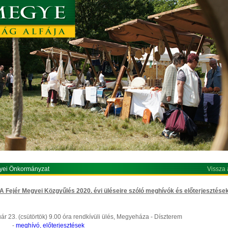
yei Önkormányzat
Vissza 
A Fejér Megyei Közgyűlés 2020. évi üléseire szóló meghívók és előterjesztése
ár 23. (csütörtök) 9.00 óra rendkívüli ülés, Megyeháza - Díszterem
-
meghívó, előterjesztések