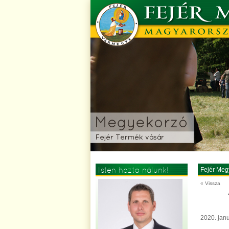
Isten hozta nálunk!
Fejér Meg
« Vissza
2020. janu