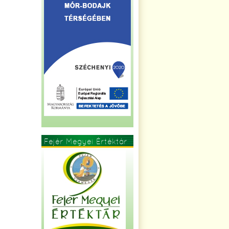
Fejér Megyei Értéktár