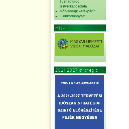
Tusnádfürdő
testvérkapcsolata
Mór-Bodajk kerékpárút
E-önkormányzat
MNVH
2021-2027 stratégia