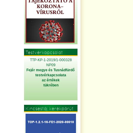
Testvérkapcsolat
TTP-KP-1-2019/1-000328
NP09
Fejér megye és Tusnádfürdő
testvérkapcsolata
az értékek
tükrében
Kincsestáj kerékpárút