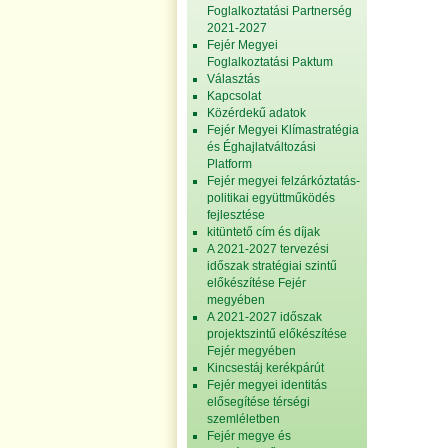
Foglalkoztatási Partnerség
2021-2027
Fejér Megyei
Foglalkoztatási Paktum
Választás
Kapcsolat
Közérdekű adatok
Fejér Megyei Klímastratégia
és Éghajlatváltozási
Platform
Fejér megyei felzárkóztatás-
politikai együttműködés
fejlesztése
kitüntető cím és díjak
A 2021-2027 tervezési
időszak stratégiai szintű
előkészítése Fejér
megyében
A 2021-2027 időszak
projektszintű előkészítése
Fejér megyében
Kincsestáj kerékpárút
Fejér megyei identitás
elősegítése térségi
szemléletben
Fejér megye és