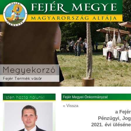
Isten hozta nálunk!
Fejér Megyei Önkormányzat
« Vissza
a Fejé
Pénzügyi, Jogi
2021. évi üléséne