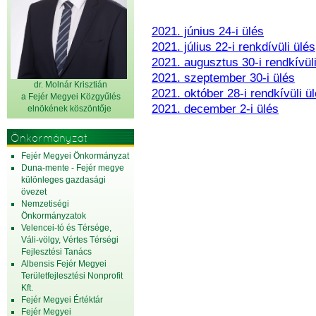
2021. június 24-i ülés
2021. július 22-i renkdívüli ülés
2021. augusztus 30-i rendkívüli
2021. szeptember 30-i ülés
dr. Molnár Krisztián
2021. október 28-i rendkívüli ü
a Fejér Megyei Közgyűlés
2021. december 2-i ülés
elnök
ének köszöntője
Önkormányzat
Fejér Megyei Önkormányzat
Duna-mente - Fejér megye
különleges gazdasági
övezet
Nemzetiségi
Önkormányzatok
Velencei-tó és Térsége,
Váli-völgy, Vértes Térségi
Fejlesztési Tanács
Albensis Fejér Megyei
Területfejlesztési Nonprofit
Kft.
Fejér Megyei Értéktár
Fejér Megyei