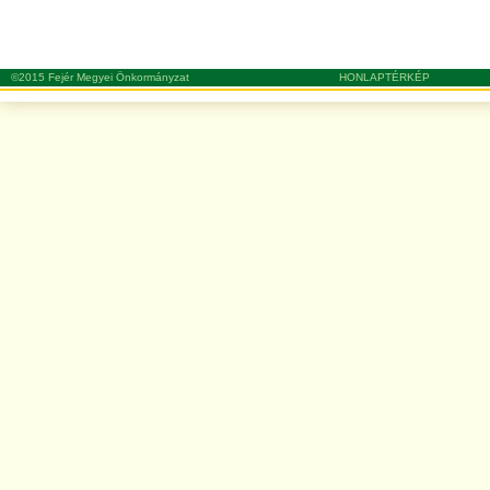
©2015 Fejér Megyei Önkormányzat
HONLAPTÉRKÉP