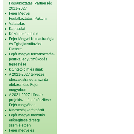
Foglalkoztatási Partnerség
2021-2027
Fejér Megyei
Foglalkoztatási Paktum
Választás
Kapcsolat
Közérdekű adatok
Fejér Megyei Klímastratégia
és Éghajlatváltozási
Platform
Fejér megyei felzárkóztatás-
politikai együttműködés
fejlesztése
kitüntető cím és díjak
A 2021-2027 tervezési
időszak stratégiai szintű
előkészítése Fejér
megyében
A 2021-2027 időszak
projektszintű előkészítése
Fejér megyében
Kincsestáj kerékpárút
Fejér megyei identitás
elősegítése térségi
szemléletben
Fejér megye és