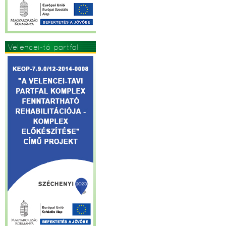
Velencei-tó partfal