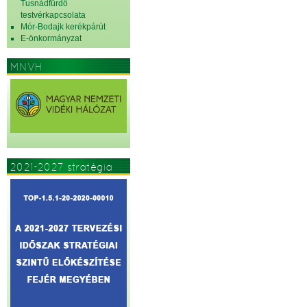
Tusnádfürdő
testvérkapcsolata
Mór-Bodajk kerékpárút
E-önkormányzat
MNVH
2021-2027 stratégia