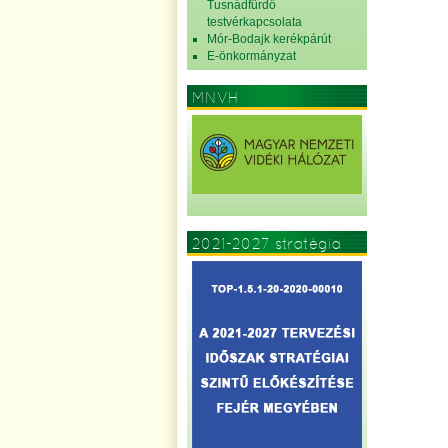
Tusnádfürdő
testvérkapcsolata
Mór-Bodajk kerékpárút
E-önkormányzat
MNVH
2021-2027 stratégia