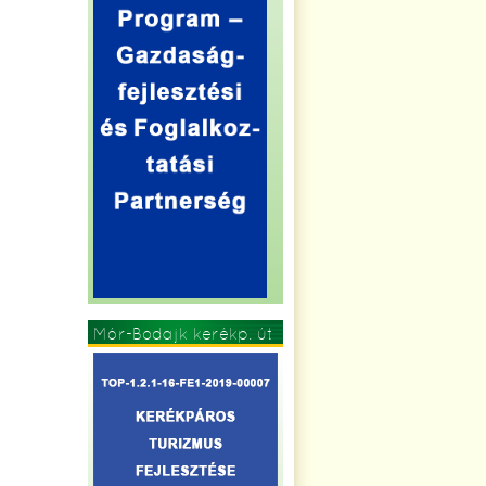
Mór-Bodajk kerékp. út