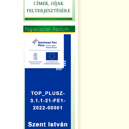
Foglalkoztat. Paktum