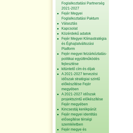
Foglalkoztatási Partnerség
2021-2027
Fejér Megyei
Foglalkoztatási Paktum
Választás
Kapcsolat
Közérdekű adatok
Fejér Megyei Klímastratégia
és Éghajlatváltozási
Platform
Fejér megyei felzárkóztatás-
politikai együttműködés
fejlesztése
kitüntető cím és díjak
A 2021-2027 tervezési
időszak stratégiai szintű
előkészítése Fejér
megyében
A 2021-2027 időszak
projektszintű előkészítése
Fejér megyében
Kincsestáj kerékpárút
Fejér megyei identitás
elősegítése térségi
szemléletben
Fejér megye és