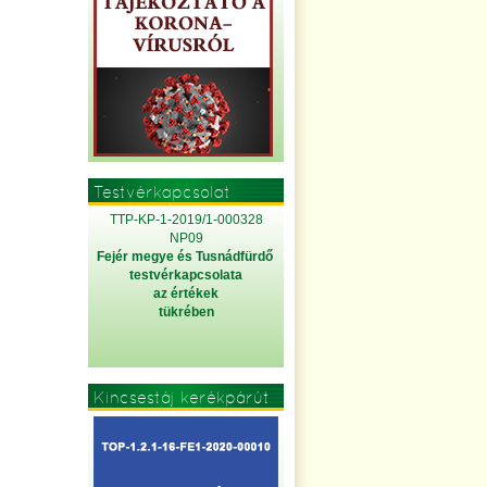
Testvérkapcsolat
TTP-KP-1-2019/1-000328
NP09
Fejér megye és Tusnádfürdő
testvérkapcsolata
az értékek
tükrében
Kincsestáj kerékpárút