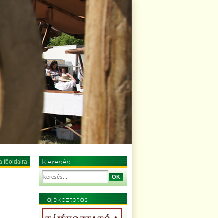
Keresés
a főoldalra
OK
Tájékoztatás