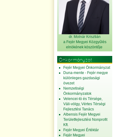
dr. Molnár Krisztián
a Fejér Megyei Közgyűlés
elnök
ének köszöntője
Önkormányzat
Fejér Megyei Önkormányzat
Duna-mente - Fejér megye
különleges gazdasági
övezet
Nemzetiségi
Önkormányzatok
Velencei-tó és Térsége,
Váli-völgy, Vértes Térségi
Fejlesztési Tanács
Albensis Fejér Megyei
Területfejlesztési Nonprofit
Kft.
Fejér Megyei Értéktár
Fejér Megyei