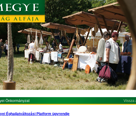
yei Önkormányzat
Vissza 
yei Éghajlatváltozási Platform ügyrendje