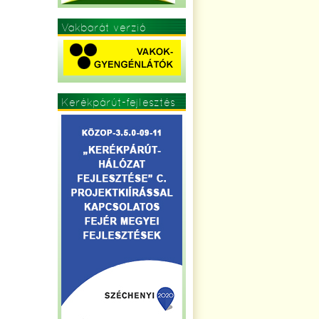
Vakbarát verzió
Kerékpárút-fejlesztés