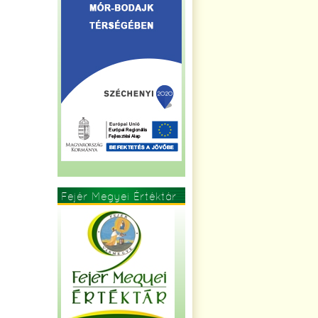
Fejér Megyei Értéktár