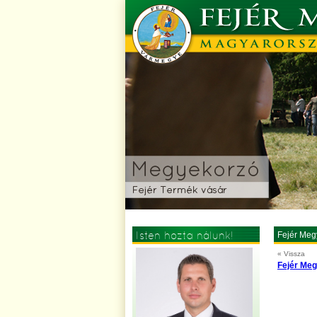
Isten hozta nálunk!
Fejér Meg
« Vissza
Fejér Meg