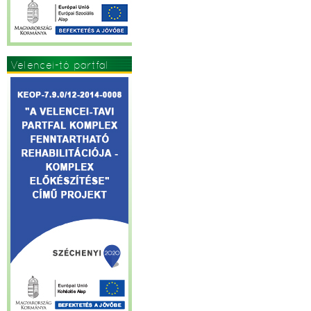
Velencei-tó partfal