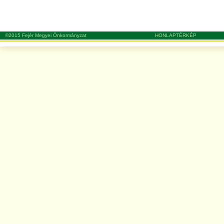
©2015 Fejér Megyei Önkormányzat
HONLAPTÉRKÉP