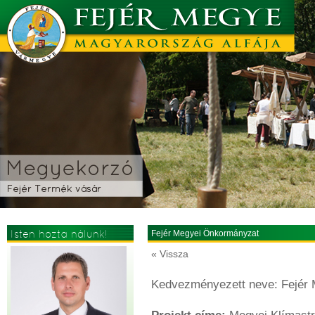
Isten hozta nálunk!
Fejér Megyei Önkormányzat
« Vissza
Kedvezményezett neve: Fejér