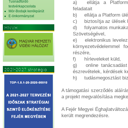
Tusnádfürdő
a)
ellátja a Platfo
testvérkapcsolata
feladatait
Mór-Bodajk kerékpárút
b)
ellátja a Platform ü
E-önkormányzat
c)
biztosítja az ülések
d)
folyamatos munkakap
MNVH
Szövetségével,
e)
elektronikus levelez
környezetvédelemmel fog
részére,
f)
hírleveleket küld,
g)
online tanácsadást
2021-2027 stratégia
észrevételek, kérdések k
h)
tudásmegosztást bizt
A támogatási szerződés aláírá
a projekt megvalósítása megk
A Fejér Megyei Éghajlatváltozás
került megrendezésre.