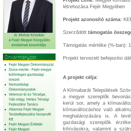
Projekt címe:
Megyei Klímastra
létrehozása Fejér Megyében
Projekt azonosító száma:
KEH
Szerződött
támogatás összeg
dr. Molnár Krisztián
a Fejér Megyei Közgyűlés
Támogatás mértéke (%-ban): 
elnök
ének köszöntője
Önkormányzat
Projekt tervezett befejezési dá
Fejér Megyei Önkormányzat
Duna-mente - Fejér megye
különleges gazdasági
A projekt célja:
övezet
Nemzetiségi
Önkormányzatok
A Klímabarát Települések Szöve
Velencei-tó és Térsége,
a megyei szereplők bevonásá
Váli-völgy, Vértes Térségi
kerül sor, amely a klímaválto
Fejlesztési Tanács
klímaváltozáshoz való alkalm
Albensis Fejér Megyei
Területfejlesztési Nonprofit
meghatározására is. A tevé
Kft.
gazdasági szereplők érzéke
Fejér Megyei Értéktár
kihívásokra, valamint a szük
Fejér Megyei