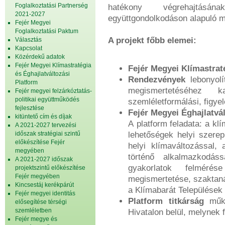
Foglalkoztatási Partnerség
hatékony végrehajtásá
2021-2027
együttgondolkodáson alapuló 
Fejér Megyei
Foglalkoztatási Paktum
A projekt főbb elemei:
Választás
Kapcsolat
Közérdekű adatok
Fejér Megyei Klímastratégia
Fejér Megyei Klímastrat
és Éghajlatváltozási
Rendezvények
lebonyolí
Platform
megismertetéséhez ka
Fejér megyei felzárkóztatás-
politikai együttműködés
szemléletformálási, figyel
fejlesztése
Fejér Megyei Éghajlatvá
kitüntető cím és díjak
A platform feladata: a kl
A 2021-2027 tervezési
időszak stratégiai szintű
lehetőségek helyi szerep
előkészítése Fejér
helyi klímaváltozással,
megyében
történő alkalmazkodáss
A 2021-2027 időszak
gyakorlatok felméré
projektszintű előkészítése
Fejér megyében
megismertetése, szaktan
Kincsestáj kerékpárút
a Klímabarát Települések
Fejér megyei identitás
Platform titkárság
műk
elősegítése térségi
szemléletben
Hivatalon belül, melynek f
Fejér megye és