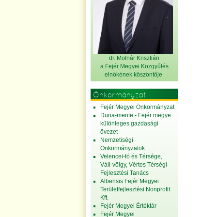
dr. Molnár Krisztián
a Fejér Megyei Közgyűlés
elnök
ének köszöntője
Önkormányzat
Fejér Megyei Önkormányzat
Duna-mente - Fejér megye
különleges gazdasági
övezet
Nemzetiségi
Önkormányzatok
Velencei-tó és Térsége,
Váli-völgy, Vértes Térségi
Fejlesztési Tanács
Albensis Fejér Megyei
Területfejlesztési Nonprofit
Kft.
Fejér Megyei Értéktár
Fejér Megyei