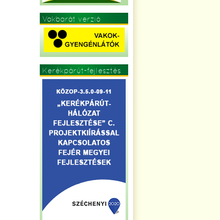
Vakbarát verzió
Kerékpárút-fejlesztés