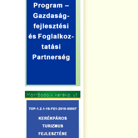
Mór-Bodajk kerékp. út