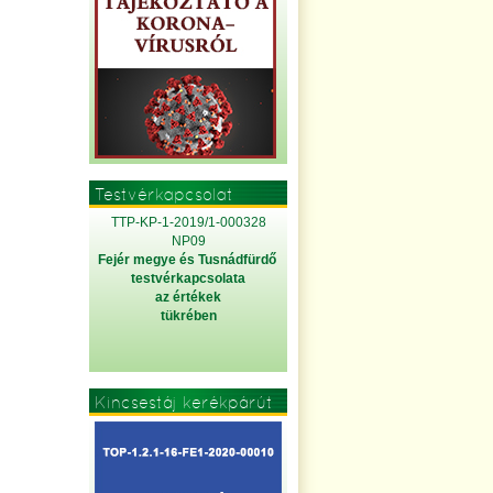
Testvérkapcsolat
TTP-KP-1-2019/1-000328
NP09
Fejér megye és Tusnádfürdő
testvérkapcsolata
az értékek
tükrében
Kincsestáj kerékpárút