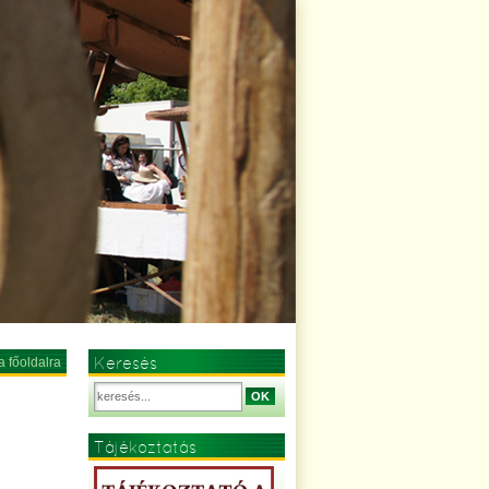
Keresés
a főoldalra
OK
Tájékoztatás