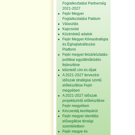
Foglalkoztatási Partnerség
2021-2027
Fejér Megyei
Foglalkoztatási Paktum
Választás
Kapcsolat
Közérdekű adatok
Fejér Megyei Klímastratégia
és Éghajlatváltozási
Platform
Fejér megyei felzárkóztatás-
politikai együttműködés
fejlesztése
kitüntető cím és díjak
A 2021-2027 tervezési
időszak stratégiai szintű
előkészítése Fejér
megyében
A 2021-2027 időszak
projektszintű előkészítése
Fejér megyében
Kincsestáj kerékpárút
Fejér megyei identitás
elősegítése térségi
szemléletben
Fejér megye és