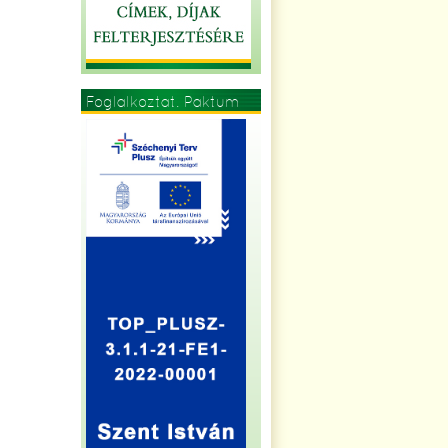
Foglalkoztat. Paktum