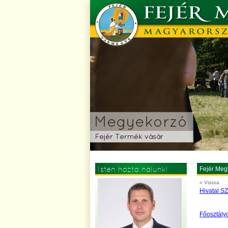
Isten hozta nálunk!
Fejér Meg
« Vissza
Hivatal SZ
Főosztályo