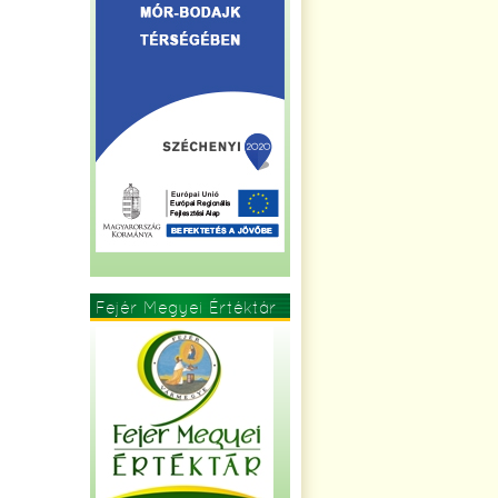
Fejér Megyei Értéktár