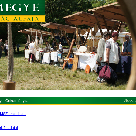
yei Önkormányzat
Vissza 
MSZ - melléklet
k feladatai