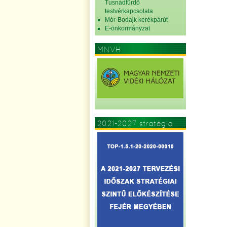
Tusnádfürdő
testvérkapcsolata
Mór-Bodajk kerékpárút
E-önkormányzat
MNVH
2021-2027 stratégia