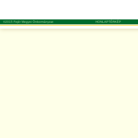
©2015 Fejér Megyei Önkormányzat
HONLAPTÉRKÉP