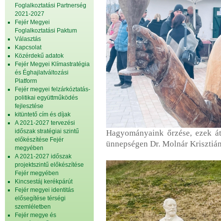
Foglalkoztatási Partnerség
2021-2027
Fejér Megyei
Foglalkoztatási Paktum
Választás
Kapcsolat
Közérdekű adatok
Fejér Megyei Klímastratégia
és Éghajlatváltozási
Platform
Fejér megyei felzárkóztatás-
politikai együttműködés
fejlesztése
kitüntető cím és díjak
A 2021-2027 tervezési
időszak stratégiai szintű
Hagyományaink őrzése, ezek át
előkészítése Fejér
ünnepségen Dr. Molnár Krisztián
megyében
A 2021-2027 időszak
projektszintű előkészítése
Fejér megyében
Kincsestáj kerékpárút
Fejér megyei identitás
elősegítése térségi
szemléletben
Fejér megye és