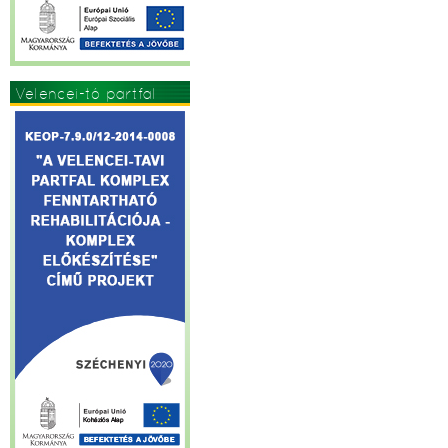
Velencei-tó partfal