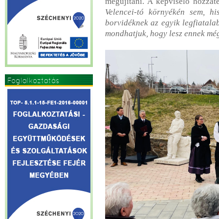
megújítani. A képviselő hozzát
Velencei-tó környékén sem, hi
borvidéknek az egyik legfiatalab
mondhatjuk, hogy lesz ennek még 
Foglalkoztatás