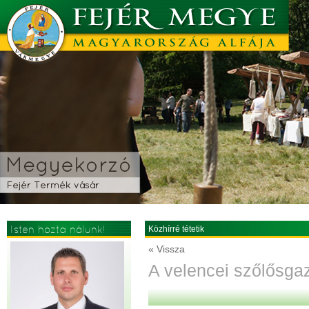
Isten hozta nálunk!
Közhírré tétetik
« Vissza
A velencei szőlősgaz