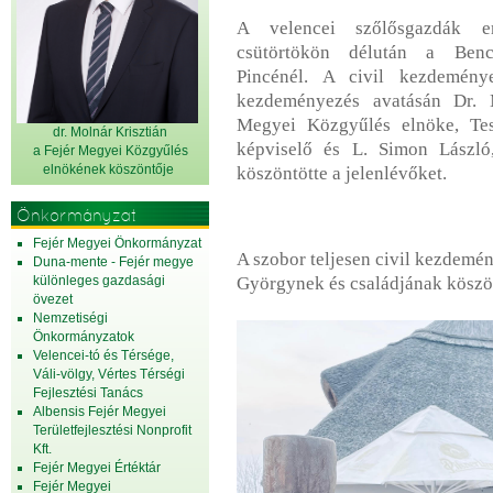
A velencei szőlősgazdák em
csütörtökön délután a Benc
Pincénél. A civil kezdemény
kezdeményezés avatásán Dr. M
Megyei Közgyűlés elnöke, Tes
dr. Molnár Krisztián
képviselő és L. Simon Lászl
a Fejér Megyei Közgyűlés
elnök
ének köszöntője
köszöntötte a jelenlévőket.
Önkormányzat
Fejér Megyei Önkormányzat
A szobor teljesen civil kezdemé
Duna-mente - Fejér megye
különleges gazdasági
Györgynek és családjának kösz
övezet
Nemzetiségi
Önkormányzatok
Velencei-tó és Térsége,
Váli-völgy, Vértes Térségi
Fejlesztési Tanács
Albensis Fejér Megyei
Területfejlesztési Nonprofit
Kft.
Fejér Megyei Értéktár
Fejér Megyei