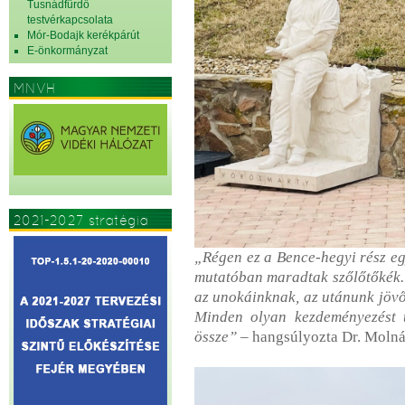
Tusnádfürdő
testvérkapcsolata
Mór-Bodajk kerékpárút
E-önkormányzat
MNVH
2021-2027 stratégia
„Régen ez a Bence-hegyi rész eg
mutatóban maradtak szőlőtőkék.
az unokáinknak, az utánunk jövő 
Minden olyan kezdeményezést 
össze”
– hangsúlyozta Dr. Molnár