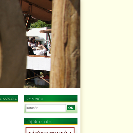
Keresés
a főoldalra
OK
Tájékoztatás