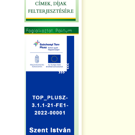
Foglalkoztat. Paktum