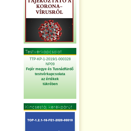
Testvérkapcsolat
TTP-KP-1-2019/1-000328
NP09
Fejér megye és Tusnádfürdő
testvérkapcsolata
az értékek
tükrében
Kincsestáj kerékpárút