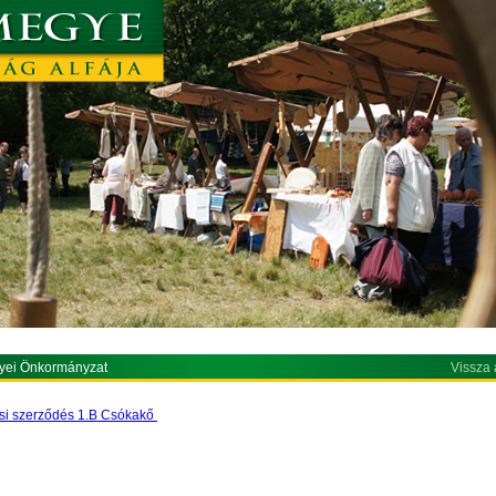
yei Önkormányzat
Vissza 
i szerződés 1.B Csókakő