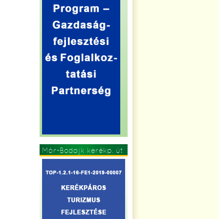
Mór-Bodajk kerékp. út