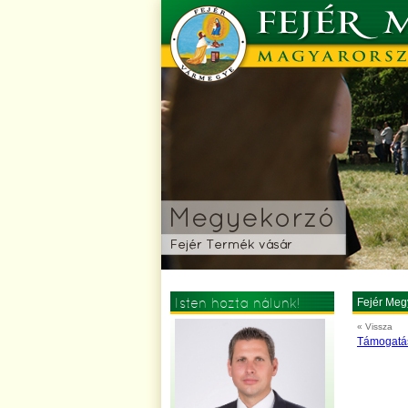
Isten hozta nálunk!
Fejér Meg
« Vissza
Támogatás