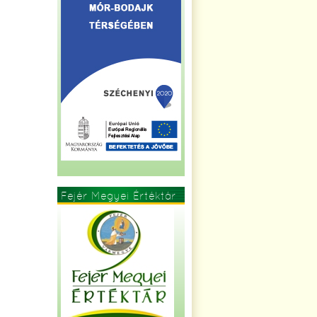
Fejér Megyei Értéktár