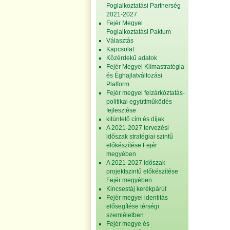
Foglalkoztatási Partnerség
2021-2027
Fejér Megyei
Foglalkoztatási Paktum
Választás
Kapcsolat
Közérdekű adatok
Fejér Megyei Klímastratégia
és Éghajlatváltozási
Platform
Fejér megyei felzárkóztatás-
politikai együttműködés
fejlesztése
kitüntető cím és díjak
A 2021-2027 tervezési
időszak stratégiai szintű
előkészítése Fejér
megyében
A 2021-2027 időszak
projektszintű előkészítése
Fejér megyében
Kincsestáj kerékpárút
Fejér megyei identitás
elősegítése térségi
szemléletben
Fejér megye és