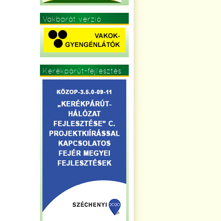
Vakbarát verzió
Kerékpárút-fejlesztés