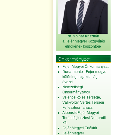
dr. Molnár Krisztián
a Fejér Megyei Közgyűlés
elnök
ének köszöntője
Önkormányzat
Fejér Megyei Önkormányzat
Duna-mente - Fejér megye
különleges gazdasági
övezet
Nemzetiségi
Önkormányzatok
Velencei-tó és Térsége,
Váli-völgy, Vértes Térségi
Fejlesztési Tanács
Albensis Fejér Megyei
Területfejlesztési Nonprofit
Kft.
Fejér Megyei Értéktár
Fejér Megyei