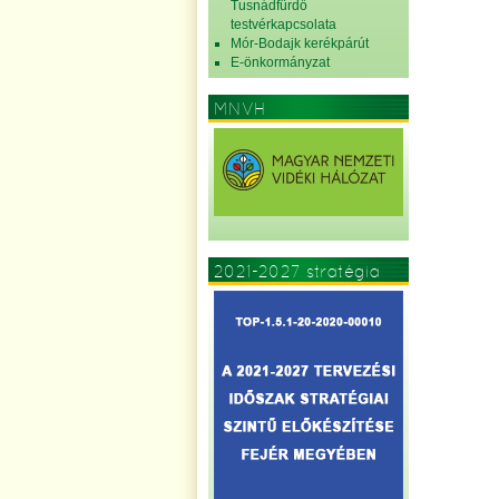
Tusnádfürdő
testvérkapcsolata
Mór-Bodajk kerékpárút
E-önkormányzat
MNVH
2021-2027 stratégia