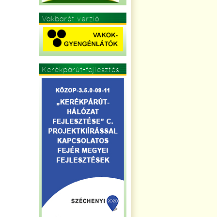
Vakbarát verzió
Kerékpárút-fejlesztés