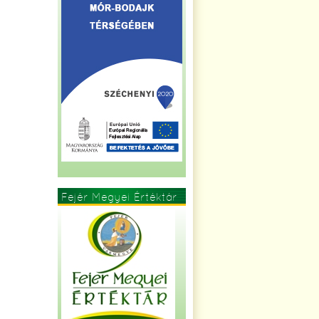
Fejér Megyei Értéktár