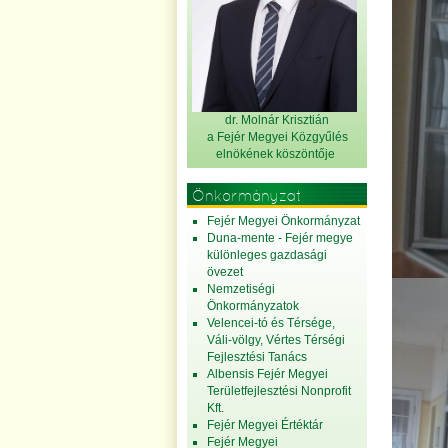
dr. Molnár Krisztián
a Fejér Megyei Közgyűlés
elnök
ének köszöntője
Önkormányzat
Fejér Megyei Önkormányzat
Duna-mente - Fejér megye
különleges gazdasági
övezet
Nemzetiségi
Önkormányzatok
Velencei-tó és Térsége,
Váli-völgy, Vértes Térségi
Fejlesztési Tanács
Albensis Fejér Megyei
Területfejlesztési Nonprofit
Kft.
Fejér Megyei Értéktár
Fejér Megyei