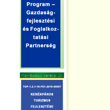
Mór-Bodajk kerékp. út