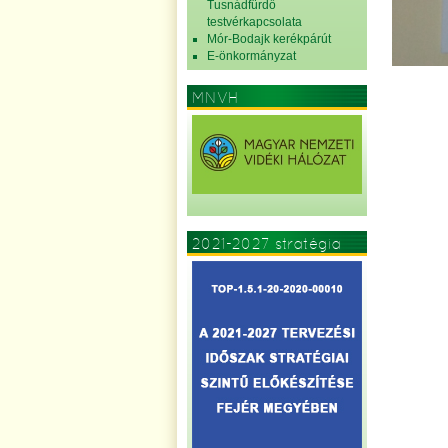
Tusnádfürdő
testvérkapcsolata
Mór-Bodajk kerékpárút
E-önkormányzat
MNVH
2021-2027 stratégia