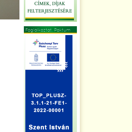
Foglalkoztat. Paktum