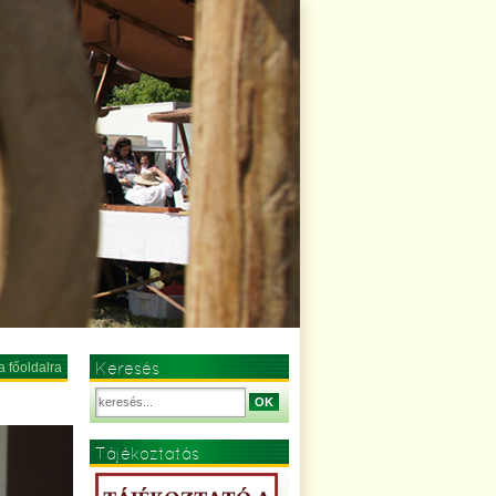
Keresés
a főoldalra
OK
Tájékoztatás