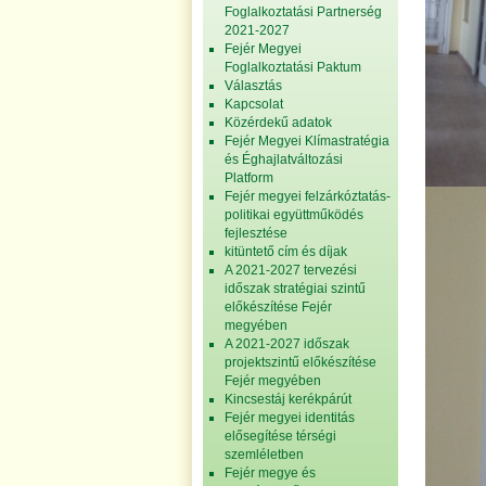
Foglalkoztatási Partnerség
2021-2027
Fejér Megyei
Foglalkoztatási Paktum
Választás
Kapcsolat
Közérdekű adatok
Fejér Megyei Klímastratégia
és Éghajlatváltozási
Platform
Fejér megyei felzárkóztatás-
politikai együttműködés
fejlesztése
kitüntető cím és díjak
A 2021-2027 tervezési
időszak stratégiai szintű
előkészítése Fejér
megyében
A 2021-2027 időszak
projektszintű előkészítése
Fejér megyében
Kincsestáj kerékpárút
Fejér megyei identitás
elősegítése térségi
szemléletben
Fejér megye és