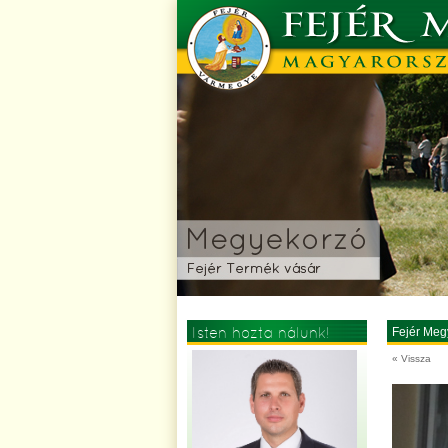
Isten hozta nálunk!
Fejér Meg
« Vissza