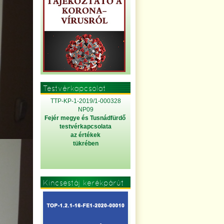
Testvérkapcsolat
TTP-KP-1-2019/1-000328
NP09
Fejér megye és Tusnádfürdő
testvérkapcsolata
az értékek
tükrében
Kincsestáj kerékpárút