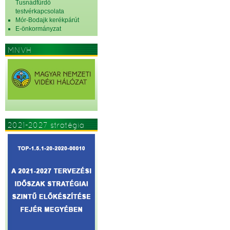
Tusnádfürdő
testvérkapcsolata
Mór-Bodajk kerékpárút
E-önkormányzat
MNVH
2021-2027 stratégia