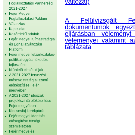
változat)
Foglalkoztatási Partnerség
2021-2027
Fejér Megyei
Foglalkoztatási Paktum
A Felülvizsgált Fej
Választás
dokumentumok egyezt
Kapcsolat
eljárásban vélemény
Közérdekű adatok
véleményei valamint az
Fejér Megyei Klímastratégia
és Éghajlatváltozási
táblázata
Platform
Fejér megyei felzárkóztatás-
politikai együttműködés
fejlesztése
kitüntető cím és díjak
A 2021-2027 tervezési
időszak stratégiai szintű
előkészítése Fejér
megyében
A 2021-2027 időszak
projektszintű előkészítése
Fejér megyében
Kincsestáj kerékpárút
Fejér megyei identitás
elősegítése térségi
szemléletben
Fejér megye és