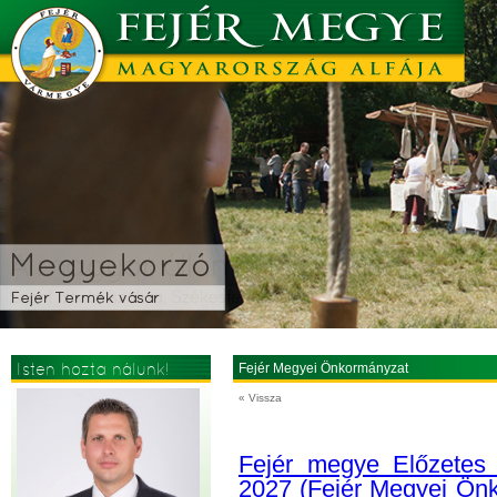
Isten hozta nálunk!
Fejér Megyei Önkormányzat
« Vissza
Fejér megye Előzetes I
2027 (Fejér Megyei Ön