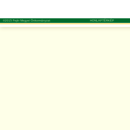
©2015 Fejér Megyei Önkormányzat
HONLAPTÉRKÉP