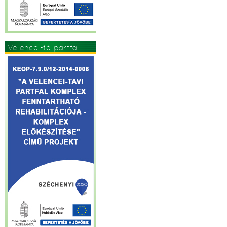
Velencei-tó partfal