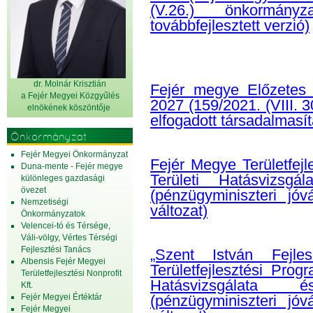
(V.26.) önkormányza
továbbfejlesztett verzió)
dr. Molnár Krisztián
Fejér megye Előzetes I
a Fejér Megyei Közgyűlés
2027 (159/2021. (VIII. 3
elnök
ének köszöntője
elfogadott társadalmasít
Önkormányzat
Fejér Megyei Önkormányzat
Fejér Megye Területfej
Duna-mente - Fejér megye
Területi Hatásvizsgá
különleges gazdasági
övezet
(pénzügyminiszteri jó
Nemzetiségi
változat)
Önkormányzatok
Velencei-tó és Térsége,
Váli-völgy, Vértes Térségi
Fejlesztési Tanács
„Szent István Fejle
Albensis Fejér Megyei
Területfejlesztési Pro
Területfejlesztési Nonprofit
Hatásvizsgálata 
Kft.
Fejér Megyei Értéktár
(pénzügyminiszteri jó
Fejér Megyei