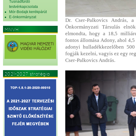
Tusnádfürdő
testvérkapcsolata
Mór-Bodajk kerékpárút
E-önkormányzat
Dr. Cser-Palkovics András, 
Önkormányzati Társulás elnök
MNVH
elmondta, hogy a 18,5 milliár
fontos állomása Adony, ahol 4,5 
adonyi hulladékkezelőben 500 
fogják kezelni, vagyis ez egy reg
Cser-Palkovics András.
2021-2027 stratégia