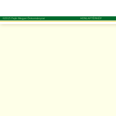
©2015 Fejér Megyei Önkormányzat
HONLAPTÉRKÉP