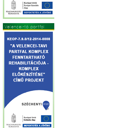
Velencei-tó partfal