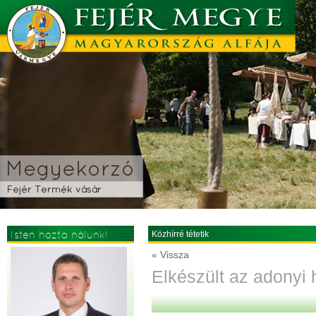
Isten hozta nálunk!
Közhírré tétetik
« Vissza
Elkészült az adonyi 