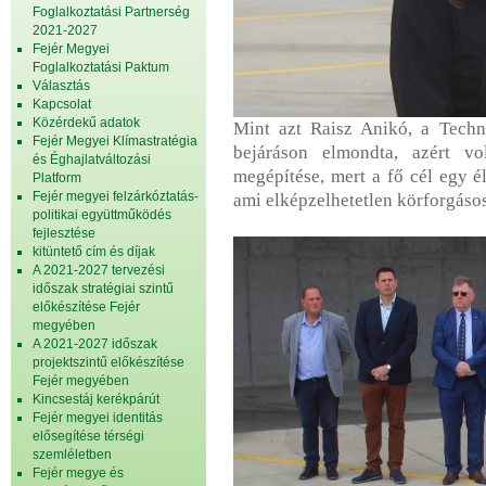
Foglalkoztatási Partnerség
2021-2027
Fejér Megyei
Foglalkoztatási Paktum
Választás
Kapcsolat
Közérdekű adatok
Mint azt Raisz Anikó, a Techno
Fejér Megyei Klímastratégia
bejáráson elmondta, azért vo
és Éghajlatváltozási
megépítése, mert a fő cél egy 
Platform
Fejér megyei felzárkóztatás-
ami elképzelhetetlen körforgáso
politikai együttműködés
fejlesztése
kitüntető cím és díjak
A 2021-2027 tervezési
időszak stratégiai szintű
előkészítése Fejér
megyében
A 2021-2027 időszak
projektszintű előkészítése
Fejér megyében
Kincsestáj kerékpárút
Fejér megyei identitás
elősegítése térségi
szemléletben
Fejér megye és