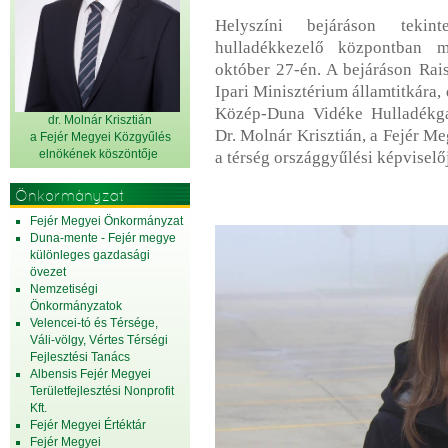
Helyszíni bejáráson teki
hulladékkezelő központban meg
október 27-én. A bejáráson Rai
Ipari Minisztérium államtitkára, 
Közép-Duna Vidéke Hulladékga
dr. Molnár Krisztián
Dr. Molnár Krisztián, a Fejér M
a Fejér Megyei Közgyűlés
elnök
ének köszöntője
a térség országgyűlési képviselőj
Önkormányzat
Fejér Megyei Önkormányzat
Duna-mente - Fejér megye
különleges gazdasági
övezet
Nemzetiségi
Önkormányzatok
Velencei-tó és Térsége,
Váli-völgy, Vértes Térségi
Fejlesztési Tanács
Albensis Fejér Megyei
Területfejlesztési Nonprofit
Kft.
Fejér Megyei Értéktár
Fejér Megyei