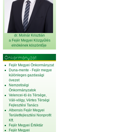
dr. Molnár Krisztián
a Fejér Megyei Közgyűlés
elnök
ének köszöntője
Önkormányzat
Fejér Megyei Önkormányzat
Duna-mente - Fejér megye
különleges gazdasági
övezet
Nemzetiségi
Önkormányzatok
Velencei-tó és Térsége,
Váli-völgy, Vértes Térségi
Fejlesztési Tanács
Albensis Fejér Megyei
Területfejlesztési Nonprofit
Kft.
Fejér Megyei Értéktár
Fejér Megyei