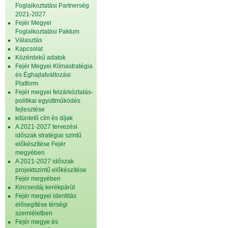
Foglalkoztatási Partnerség
2021-2027
Fejér Megyei
Foglalkoztatási Paktum
Választás
Kapcsolat
Közérdekű adatok
Fejér Megyei Klímastratégia
és Éghajlatváltozási
Platform
Fejér megyei felzárkóztatás-
politikai együttműködés
fejlesztése
kitüntető cím és díjak
A 2021-2027 tervezési
időszak stratégiai szintű
előkészítése Fejér
megyében
A 2021-2027 időszak
projektszintű előkészítése
Fejér megyében
Kincsestáj kerékpárút
Fejér megyei identitás
elősegítése térségi
szemléletben
Fejér megye és