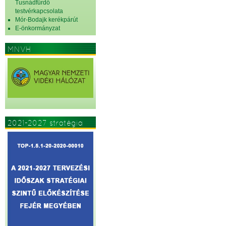
Tusnádfürdő
testvérkapcsolata
Mór-Bodajk kerékpárút
E-önkormányzat
MNVH
2021-2027 stratégia