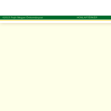
©2015 Fejér Megyei Önkormányzat
HONLAPTÉRKÉP