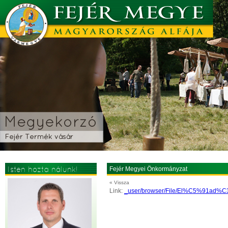
Isten hozta nálunk!
Fejér Megyei Önkormányzat
« Vissza
Link:
_user/browser/File/El%C5%91ad%