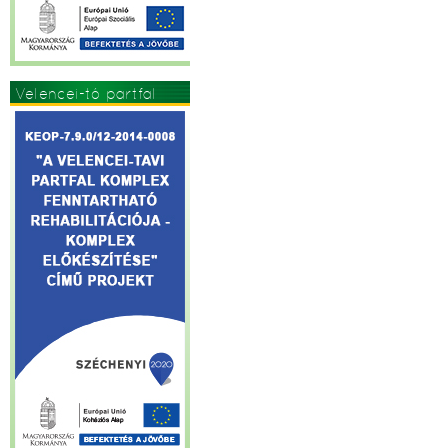
Velencei-tó partfal