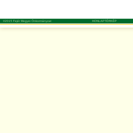
©2015 Fejér Megyei Önkormányzat
HONLAPTÉRKÉP