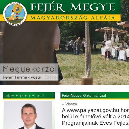
Isten hozta nálunk!
Fejér Megyei Önkormányzat
« Vissza
A www.palyazat.gov.hu ho
belül elérhetővé vált a 20
Programjainak Éves Fejlesz