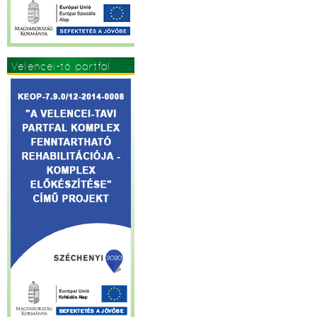
Velencei-tó partfal