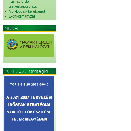
Tusnádfürdő
testvérkapcsolata
Mór-Bodajk kerékpárút
E-önkormányzat
MNVH
2021-2027 stratégia