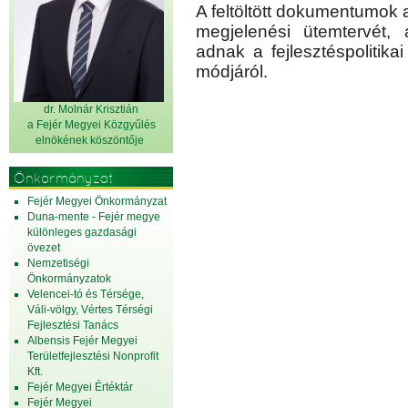
A feltöltött dokumentumok 
megjelenési ütemtervét, 
adnak a fejlesztéspolitika
módjáról.
dr. Molnár Krisztián
a Fejér Megyei Közgyűlés
elnök
ének köszöntője
Önkormányzat
Fejér Megyei Önkormányzat
Duna-mente - Fejér megye
különleges gazdasági
övezet
Nemzetiségi
Önkormányzatok
Velencei-tó és Térsége,
Váli-völgy, Vértes Térségi
Fejlesztési Tanács
Albensis Fejér Megyei
Területfejlesztési Nonprofit
Kft.
Fejér Megyei Értéktár
Fejér Megyei