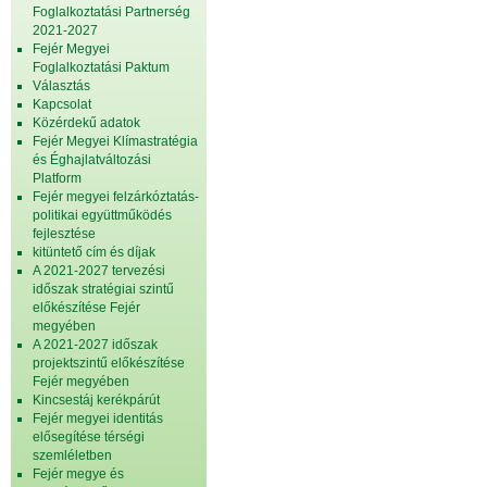
Foglalkoztatási Partnerség
2021-2027
Fejér Megyei
Foglalkoztatási Paktum
Választás
Kapcsolat
Közérdekű adatok
Fejér Megyei Klímastratégia
és Éghajlatváltozási
Platform
Fejér megyei felzárkóztatás-
politikai együttműködés
fejlesztése
kitüntető cím és díjak
A 2021-2027 tervezési
időszak stratégiai szintű
előkészítése Fejér
megyében
A 2021-2027 időszak
projektszintű előkészítése
Fejér megyében
Kincsestáj kerékpárút
Fejér megyei identitás
elősegítése térségi
szemléletben
Fejér megye és