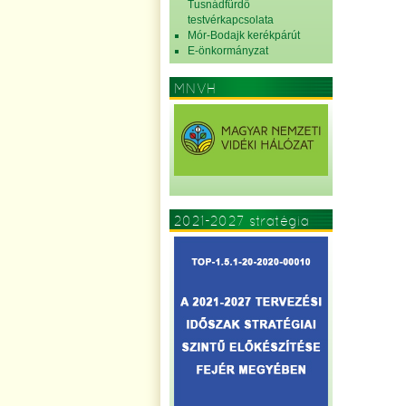
Tusnádfürdő
testvérkapcsolata
Mór-Bodajk kerékpárút
E-önkormányzat
MNVH
2021-2027 stratégia