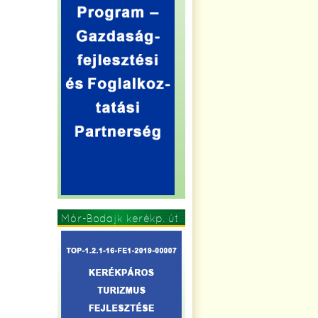
Mór-Bodajk kerékp. út