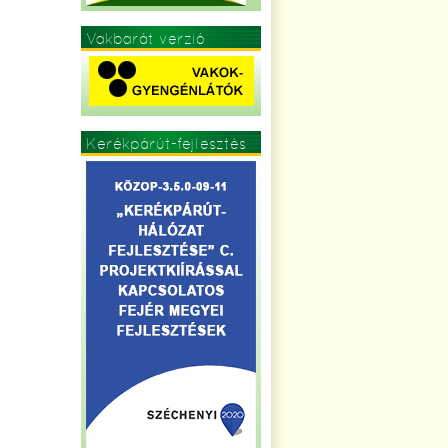
Vakbarát verzió
Kerékpárút-fejlesztés