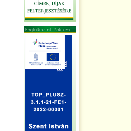
Foglalkoztat. Paktum