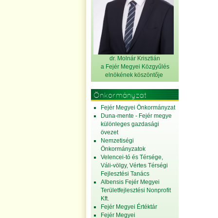
dr. Molnár Krisztián
a Fejér Megyei Közgyűlés
elnök
ének köszöntője
Önkormányzat
Fejér Megyei Önkormányzat
Duna-mente - Fejér megye
különleges gazdasági
övezet
Nemzetiségi
Önkormányzatok
Velencei-tó és Térsége,
Váli-völgy, Vértes Térségi
Fejlesztési Tanács
Albensis Fejér Megyei
Területfejlesztési Nonprofit
Kft.
Fejér Megyei Értéktár
Fejér Megyei