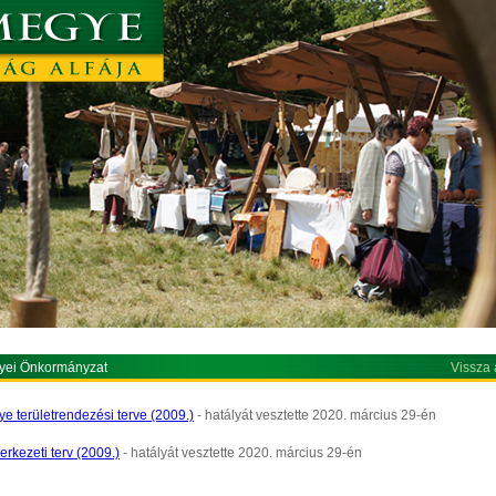
yei Önkormányzat
Vissza 
e területrendezési terve (2009.)
- hatályát vesztette 2020. március 29-én
erkezeti terv (2009.)
- hatályát vesztette 2020. március 29-én