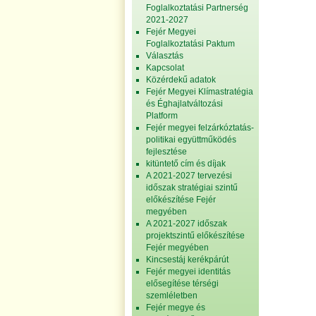
Foglalkoztatási Partnerség
2021-2027
Fejér Megyei
Foglalkoztatási Paktum
Választás
Kapcsolat
Közérdekű adatok
Fejér Megyei Klímastratégia
és Éghajlatváltozási
Platform
Fejér megyei felzárkóztatás-
politikai együttműködés
fejlesztése
kitüntető cím és díjak
A 2021-2027 tervezési
időszak stratégiai szintű
előkészítése Fejér
megyében
A 2021-2027 időszak
projektszintű előkészítése
Fejér megyében
Kincsestáj kerékpárút
Fejér megyei identitás
elősegítése térségi
szemléletben
Fejér megye és