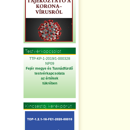
Testvérkapcsolat
TTP-KP-1-2019/1-000328
NP09
Fejér megye és Tusnádfürdő
testvérkapcsolata
az értékek
tükrében
Kincsestáj kerékpárút