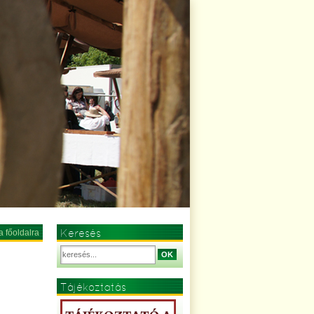
Keresés
a főoldalra
OK
Tájékoztatás