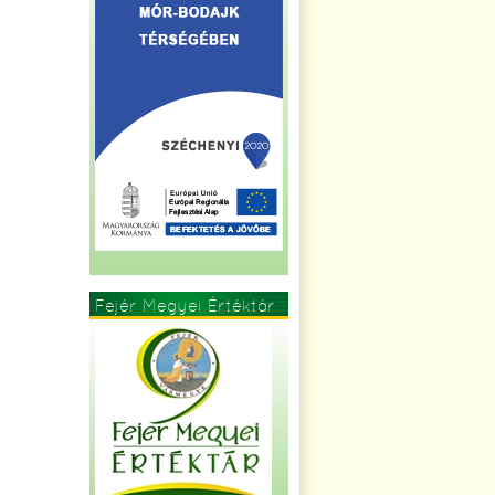
Fejér Megyei Értéktár