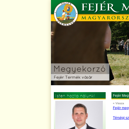
Isten hozta nálunk!
Fejér Meg
« Vissza
Fejér megy
Térségi sz