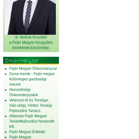
dr. Molnár Krisztián
a Fejér Megyei Közgyűlés
elnök
ének köszöntője
Önkormányzat
Fejér Megyei Önkormányzat
Duna-mente - Fejér megye
különleges gazdasági
övezet
Nemzetiségi
Önkormányzatok
Velencei-tó és Térsége,
Váli-völgy, Vértes Térségi
Fejlesztési Tanács
Albensis Fejér Megyei
Területfejlesztési Nonprofit
Kft.
Fejér Megyei Értéktár
Fejér Megyei