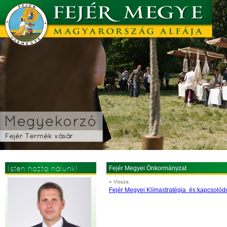
Isten hozta nálunk!
Fejér Megyei Önkormányzat
« Vissza
Fejér Megyei Klímastratégia és kapcsol