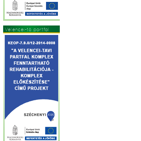
Velencei-tó partfal