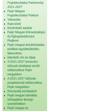
Foglalkoztatási Partnerség
2021-2027
Fejér Megyei
Foglalkoztatási Paktum
Választás
Kapcsolat
Közérdekű adatok
Fejér Megyei Klímastratégia
és Éghajlatváltozási
Platform
Fejér megyei felzárkóztatás-
politikai együttműködés
fejlesztése
kitüntető cím és díjak
A 2021-2027 tervezési
időszak stratégiai szintű
előkészítése Fejér
megyében
A 2021-2027 időszak
projektszintű előkészítése
Fejér megyében
Kincsestáj kerékpárút
Fejér megyei identitás
elősegítése térségi
szemléletben
Fejér megye és