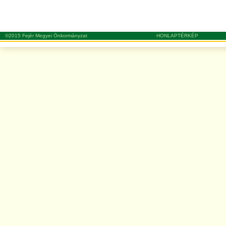
©2015 Fejér Megyei Önkormányzat
HONLAPTÉRKÉP