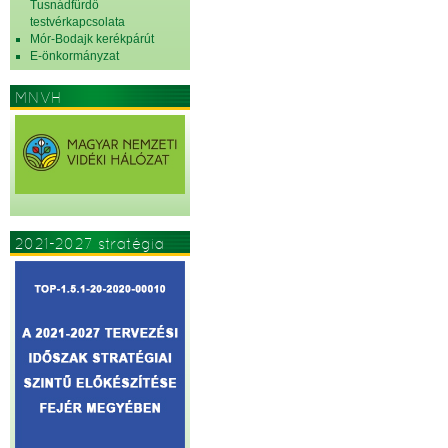
Tusnádfürdő
testvérkapcsolata
Mór-Bodajk kerékpárút
E-önkormányzat
MNVH
2021-2027 stratégia