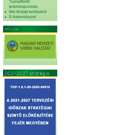
Tusnádfürdő
testvérkapcsolata
Mór-Bodajk kerékpárút
E-önkormányzat
MNVH
2021-2027 stratégia