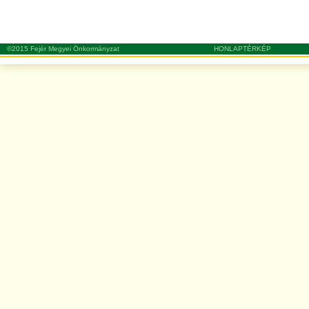
©2015 Fejér Megyei Önkormányzat
HONLAPTÉRKÉP