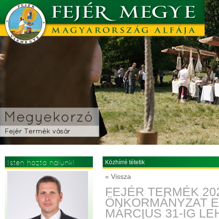
Isten hozta nálunk!
Közhírré tétetik
« Vissza
FEJÉR TERMÉK 202
ÖNKORMÁNYZAT E
MÁRCIUS 31-IG L