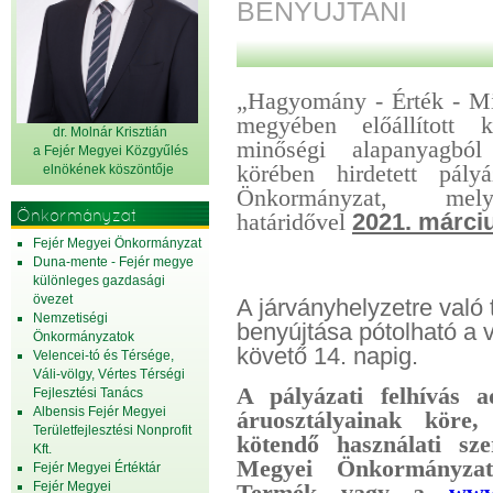
BENYÚJTANI
„Hagyomány - Érték - Mi
megyében előállított
dr. Molnár Krisztián
minőségi alapanyagból 
a Fejér Megyei Közgyűlés
körében hirdetett pál
elnök
ének köszöntője
Önkormányzat, mely
Önkormányzat
határidővel
2021. márci
Fejér Megyei Önkormányzat
Duna-mente - Fejér megye
különleges gazdasági
övezet
A járványhelyzetre való t
Nemzetiségi
benyújtása pótolható a
Önkormányzatok
követő 14. napig.
Velencei-tó és Térsége,
Váli-völgy, Vértes Térségi
A pályázati felhívás a
Fejlesztési Tanács
Albensis Fejér Megyei
áruosztályainak köre,
Területfejlesztési Nonprofit
kötendő használati sze
Kft.
Megyei Önkormányz
Fejér Megyei Értéktár
Fejér Megyei
Termék vagy a
www