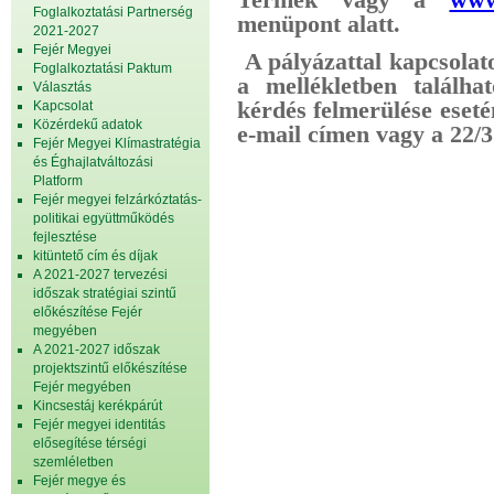
Foglalkoztatási Partnerség
menüpont alatt.
2021-2027
Fejér Megyei
A pályázattal kapcsola
Foglalkoztatási Paktum
a mellékletben találha
Választás
kérdés felmerülése eseté
Kapcsolat
Közérdekű adatok
e-mail címen vagy a 22/
Fejér Megyei Klímastratégia
és Éghajlatváltozási
Platform
Fejér megyei felzárkóztatás-
politikai együttműködés
fejlesztése
kitüntető cím és díjak
A 2021-2027 tervezési
időszak stratégiai szintű
előkészítése Fejér
megyében
A 2021-2027 időszak
projektszintű előkészítése
Fejér megyében
Kincsestáj kerékpárút
Fejér megyei identitás
elősegítése térségi
szemléletben
Fejér megye és