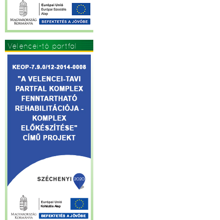
Velencei-tó partfal