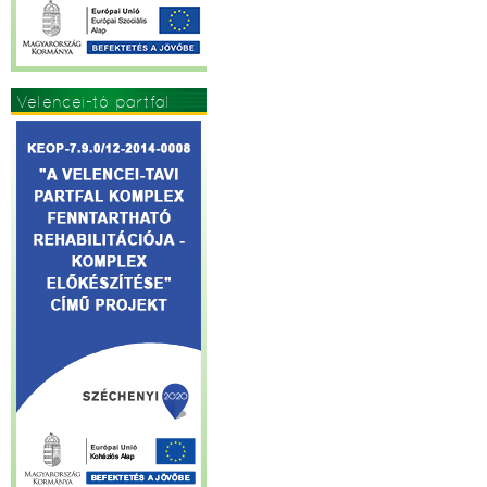
Velencei-tó partfal