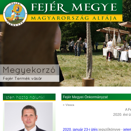
Isten hozta nálunk!
Fejér Megyei Önkormányzat
« Vissza
A F
2020. évi ü
2020. január 23-i ülés
jegyzőkönyve -
jelen