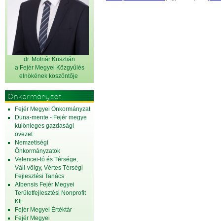
dr. Molnár Krisztián
a Fejér Megyei Közgyűlés
elnök
ének köszöntője
Önkormányzat
Fejér Megyei Önkormányzat
Duna-mente - Fejér megye
különleges gazdasági
övezet
Nemzetiségi
Önkormányzatok
Velencei-tó és Térsége,
Váli-völgy, Vértes Térségi
Fejlesztési Tanács
Albensis Fejér Megyei
Területfejlesztési Nonprofit
Kft.
Fejér Megyei Értéktár
Fejér Megyei