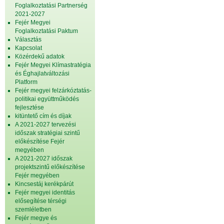
Foglalkoztatási Partnerség
2021-2027
Fejér Megyei
Foglalkoztatási Paktum
Választás
Kapcsolat
Közérdekű adatok
Fejér Megyei Klímastratégia
és Éghajlatváltozási
Platform
Fejér megyei felzárkóztatás-
politikai együttműködés
fejlesztése
kitüntető cím és díjak
A 2021-2027 tervezési
időszak stratégiai szintű
előkészítése Fejér
megyében
A 2021-2027 időszak
projektszintű előkészítése
Fejér megyében
Kincsestáj kerékpárút
Fejér megyei identitás
elősegítése térségi
szemléletben
Fejér megye és