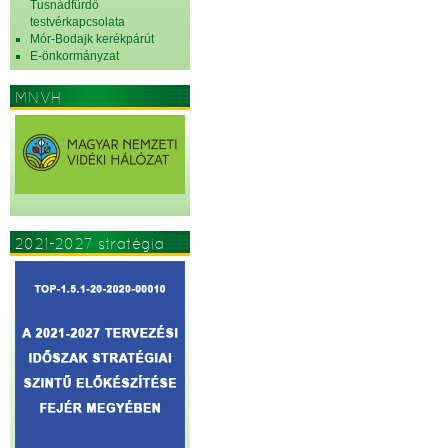
Tusnádfürdő
testvérkapcsolata
Mór-Bodajk kerékpárút
E-önkormányzat
MNVH
2021-2027 stratégia