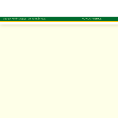
©2015 Fejér Megyei Önkormányzat
HONLAPTÉRKÉP