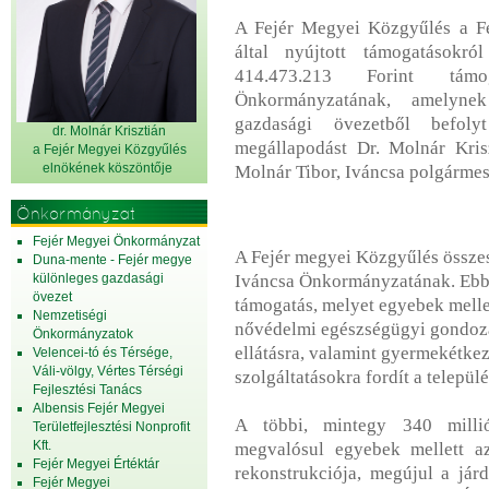
A Fejér Megyei Közgyűlés a F
által nyújtott támogatásokró
414.473.213 Forint támo
Önkormányzatának, amelynek
gazdasági övezetből befoly
dr. Molnár Krisztián
megállapodást Dr. Molnár Kris
a Fejér Megyei Közgyűlés
elnök
ének köszöntője
Molnár Tibor, Iváncsa polgármest
Önkormányzat
Fejér Megyei Önkormányzat
A Fejér megyei Közgyűlés összes
Duna-mente - Fejér megye
különleges gazdasági
Iváncsa Önkormányzatának. Ebbő
övezet
támogatás, melyet egyebek mellett
Nemzetiségi
nővédelmi egészségügyi gondozás
Önkormányzatok
ellátásra, valamint gyermekétkezt
Velencei-tó és Térsége,
Váli-völgy, Vértes Térségi
szolgáltatásokra fordít a települé
Fejlesztési Tanács
Albensis Fejér Megyei
A többi, mintegy 340 millió 
Területfejlesztési Nonprofit
Kft.
megvalósul egyebek mellett a
Fejér Megyei Értéktár
rekonstrukciója, megújul a já
Fejér Megyei