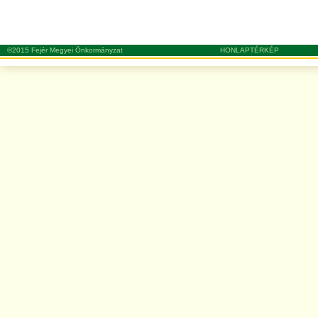
©2015 Fejér Megyei Önkormányzat
HONLAPTÉRKÉP