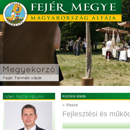
Isten hozta nálunk!
Közhírré tétetik
« Vissza
Fejlesztési és műkö