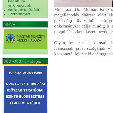
Tusnádfürdő
testvérkapcsolata
Mint azt Dr. Molnár Kriszt
Mór-Bodajk kerékpárút
E-önkormányzat
megállapodás aláírása előtt e
gazdasági övezetből befol
MNVH
önkormányzat célja mindig is 
településein keletkezett bevétele
Olyan fejlesztések valósuln
iváncsaiak javát szolgálják –
köszönetét fejezte ki a támogatá
2021-2027 stratégia