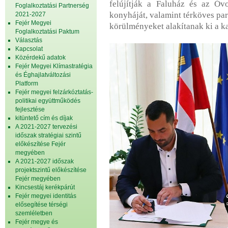
felújítják a Faluház és az Óv
Foglalkoztatási Partnerség
konyháját, valamint térköves par
2021-2027
Fejér Megyei
körülményeket alakítanak ki a ka
Foglalkoztatási Paktum
Választás
Kapcsolat
Közérdekű adatok
Fejér Megyei Klímastratégia
és Éghajlatváltozási
Platform
Fejér megyei felzárkóztatás-
politikai együttműködés
fejlesztése
kitüntető cím és díjak
A 2021-2027 tervezési
időszak stratégiai szintű
előkészítése Fejér
megyében
A 2021-2027 időszak
projektszintű előkészítése
Fejér megyében
Kincsestáj kerékpárút
Fejér megyei identitás
elősegítése térségi
szemléletben
Fejér megye és