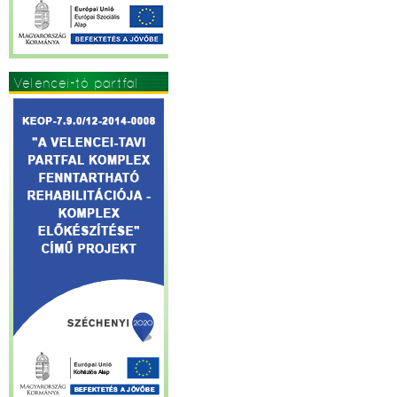
Velencei-tó partfal