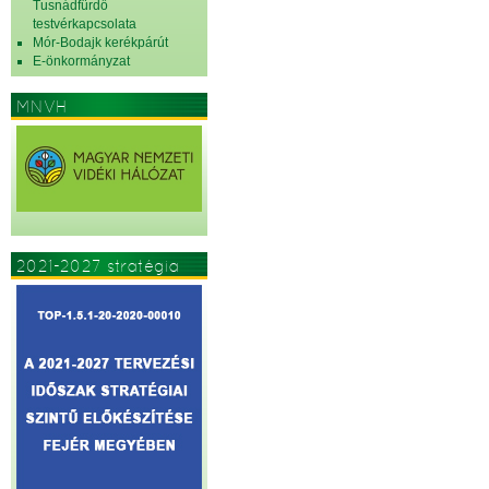
Tusnádfürdő
testvérkapcsolata
Mór-Bodajk kerékpárút
E-önkormányzat
MNVH
2021-2027 stratégia