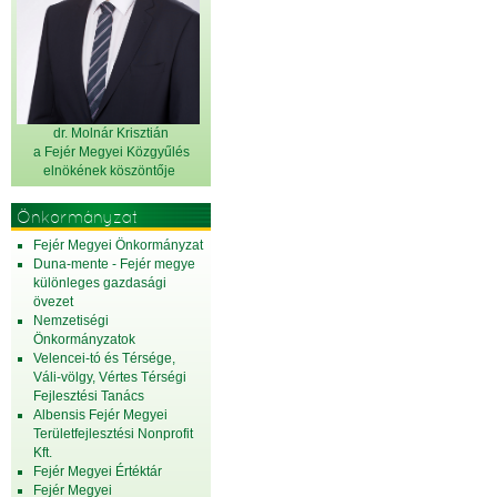
dr. Molnár Krisztián
a Fejér Megyei Közgyűlés
elnök
ének köszöntője
Önkormányzat
Fejér Megyei Önkormányzat
Duna-mente - Fejér megye
különleges gazdasági
övezet
Nemzetiségi
Önkormányzatok
Velencei-tó és Térsége,
Váli-völgy, Vértes Térségi
Fejlesztési Tanács
Albensis Fejér Megyei
Területfejlesztési Nonprofit
Kft.
Fejér Megyei Értéktár
Fejér Megyei