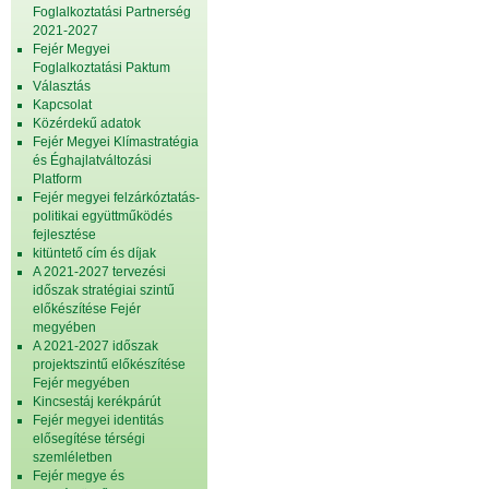
Foglalkoztatási Partnerség
2021-2027
Fejér Megyei
Foglalkoztatási Paktum
Választás
Kapcsolat
Közérdekű adatok
Fejér Megyei Klímastratégia
és Éghajlatváltozási
Platform
Fejér megyei felzárkóztatás-
politikai együttműködés
fejlesztése
kitüntető cím és díjak
A 2021-2027 tervezési
időszak stratégiai szintű
előkészítése Fejér
megyében
A 2021-2027 időszak
projektszintű előkészítése
Fejér megyében
Kincsestáj kerékpárút
Fejér megyei identitás
elősegítése térségi
szemléletben
Fejér megye és