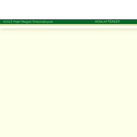
©2015 Fejér Megyei Önkormányzat
HONLAPTÉRKÉP