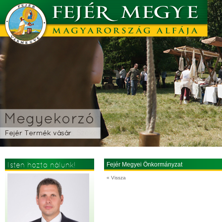
Isten hozta nálunk!
Fejér Megyei Önkormányzat
« Vissza