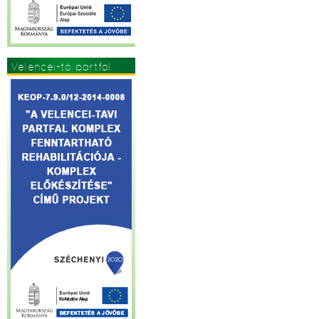
Velencei-tó partfal