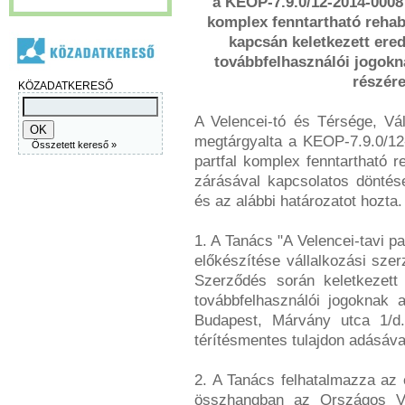
a KEOP-7.9.0/12-2014-0008 a
komplex fenntartható rehabi
kapcsán keletkezett ere
továbbfelhasználói jogok
részére
KÖZADATKERESŐ
A Velencei-tó és Térsége, Vál
megtárgyalta a KEOP-7.9.0/12-
Összetett kereső »
partfal komplex fenntartható r
zárásával kapcsolatos döntés
és az alábbi határozatot hozta.
1. A Tanács "A Velencei-tavi pa
előkészítése vállalkozási sze
Szerződés során keletkezett
továbbfelhasználói jogoknak
Budapest, Márvány utca 1/d.
térítésmentes tulajdon adásáva
2. A Tanács felhatalmazza az 
összhangban az Országos Ví