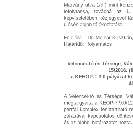
Márvány utca 1/d.) mint konzo
lefolytassa, továbbá az 1.
képviseletében kézjegyével lá
ülésén adjon tájékoztatást.
Felelős:
Dr. Molnár Krisztián
Határidő:
folyamatos
Velencei-tó és Térsége, Váli
15/2016. (
a KEHOP-1.3.0 pályázat k
á
A Velencei-tó és Térsége, Vál
megtárgyalta a KEOP-7.9.0/12-
partfal komplex fenntartható r
zárásával kapcsolatos döntés
és az alábbi határozatot hozta.