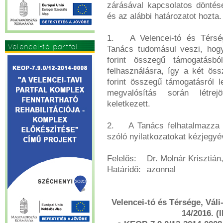
zárásával kapcsolatos döntés
és az alábbi határozatot hozta.
1.
A Velencei-tó és Térség
Velencei-tó partfal
Tanács tudomásul veszi, hog
forint összegű támogatásb
felhasználásra, így a két ös
forint összegű támogatásról l
megvalósítás során létre
keletkezett.
2.
A Tanács felhatalmazza 
szóló nyilatkozatokat kézjegyév
Felelős:
Dr. Molnár Krisztián
Határidő:
azonnal
Velencei-tó és Térsége, Váli
14/2016. (