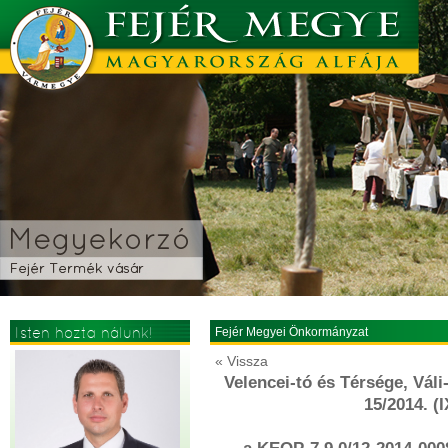
Isten hozta nálunk!
Fejér Megyei Önkormányzat
« Vissza
Velencei-tó és Térsége, Váli
15/2014. (