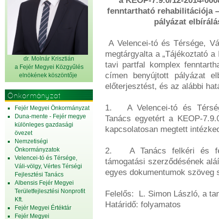
a KEOP-7.9.0/12-2014-0008 
fenntartható rehabilitációja
pályázat elbírálá
A Velencei-tó és Térsége, Vál
megtárgyalta a „Tájékoztató a
dr. Molnár Krisztián
tavi partfal komplex fenntarth
a Fejér Megyei Közgyűlés
címen benyújtott pályázat el
elnök
ének köszöntője
előterjesztést, és az alábbi ha
Önkormányzat
1. A Velencei-tó és Térsége
Fejér Megyei Önkormányzat
Duna-mente - Fejér megye
Tanács egyetért a KEOP-7.9.0
különleges gazdasági
kapcsolatosan megtett intézke
övezet
Nemzetiségi
Önkormányzatok
2. A Tanács felkéri és fel
Velencei-tó és Térsége,
támogatási szerződésének aláí
Váli-völgy, Vértes Térségi
egyes dokumentumok szöveg sz
Fejlesztési Tanács
Albensis Fejér Megyei
Területfejlesztési Nonprofit
Felelős: L. Simon László, a ta
Kft.
Határidő: folyamatos
Fejér Megyei Értéktár
Fejér Megyei