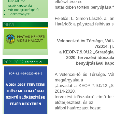
elkészítése és
Tusnádfürdő
testvérkapcsolata
határidıben történı benyújtása f
Mór-Bodajk kerékpárút
E-önkormányzat
Felelős: L. Simon László, a Ta
Határidő: a pályázati felhívás 
MNVH
Velencei-tó és Térsége, Váli
7/2014. (
a KEOP-7.9.0/12 „Stratégiai
2020. tervezési időszak
2021-2027 stratégia
benyújtásával kapc
A Velencei-tó és Térsége, Vál
megtárgyalta a
„Javaslat a KEOP-7.9.0/12 „St
2014-2020.
tervezési időszakra” című fel
előterjesztést, és az
alábbi határozatot hozta: