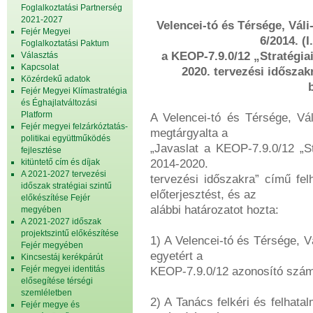
Foglalkoztatási Partnerség
2021-2027
Velencei-tó és Térsége, Váli
Fejér Megyei
6/2014. (
Foglalkoztatási Paktum
a KEOP-7.9.0/12 „Stratégiai
Választás
Kapcsolat
2020. tervezési időszak
Közérdekű adatok
Fejér Megyei Klímastratégia
és Éghajlatváltozási
Platform
A Velencei-tó és Térsége, Vál
Fejér megyei felzárkóztatás-
megtárgyalta a
politikai együttműködés
„Javaslat a KEOP-7.9.0/12 „St
fejlesztése
kitüntető cím és díjak
2014-2020.
A 2021-2027 tervezési
tervezési időszakra” című fel
időszak stratégiai szintű
előterjesztést, és az
előkészítése Fejér
alábbi határozatot hozta:
megyében
A 2021-2027 időszak
projektszintű előkészítése
1) A Velencei-tó és Térsége, V
Fejér megyében
egyetért a
Kincsestáj kerékpárút
Fejér megyei identitás
KEOP-7.9.0/12 azonosító számú 
elősegítése térségi
szemléletben
2) A Tanács felkéri és felhata
Fejér megye és