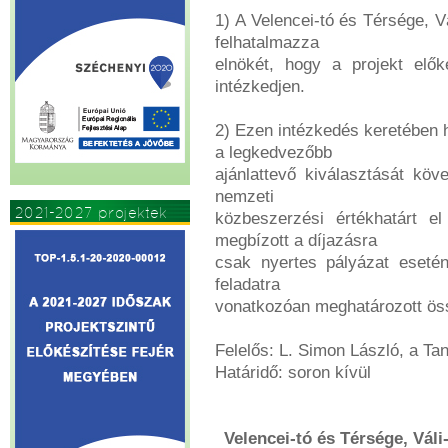
1) A Velencei-tó és Térsége, V
felhatalmazza
elnökét, hogy a projekt elők
intézkedjen.
2) Ezen intézkedés keretében h
a legkedvezőbb
ajánlattevő kiválasztását kö
nemzeti
2021-2027 projektek
közbeszerzési értékhatárt e
megbízott a díjazásra
csak nyertes pályázat esetén
feladatra
vonatkozóan meghatározott öss
Felelős: L. Simon László, a Ta
Határidő: soron kívül
Velencei-tó és Térsége, Váli