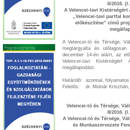
6/2016. (I
A Velencei-tavi Kistérségért
„Velencei-tavi partfal ko
előkészítése” című proj
megállap
A Velencei-tó és Térsége, Vál
Foglalkoztatás
megtárgyalta és utólagosan 
december 14-én aláírt, az elő
Velencei-tavi Kistérségért 
megállapodást.
Határidő:
azonnal, folyamatos
Felelős:
dr. Molnár Krisztián
Velencei-tó és Térsége, Váli
8/2016. (I
A Velencei-tó és Térsége, Vál
és Munkaszervezete Fenn