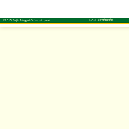
©2015 Fejér Megyei Önkormányzat
HONLAPTÉRKÉP