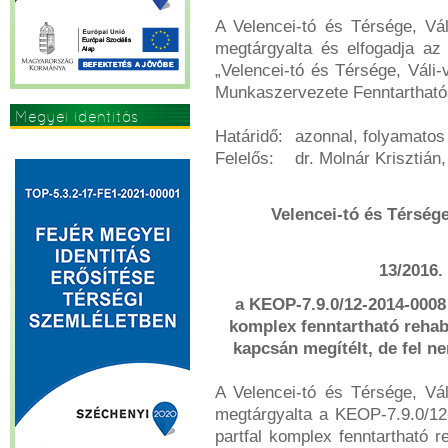
A Velencei-tó és Térsége, Vál
megtárgyalta és elfogadja az 
„Velencei-tó és Térsége, Váli-
Munkaszervezete Fenntartható
Megyei identitás
Határidő:
azonnal, folyamatos
erősítése
Felelős:
dr. Molnár Krisztián
Velencei-tó és Térsége
13/2016. 
a KEOP-7.9.0/12-2014-0008 a
komplex fenntartható rehabi
kapcsán megítélt, de fel n
A Velencei-tó és Térsége, Vál
megtárgyalta a KEOP-7.9.0/12-
partfal komplex fenntartható r