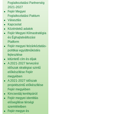
Foglalkoztatási Partnerség
2021-2027
Fejér Megyei
Foglalkoztatási Paktum
Választás
Kapcsolat
Közérdekű adatok
Fejér Megyei Klímastratégia
és Éghajlatváltozási
Platform
Fejér megyei felzárkóztatás-
politikai együttműködés
fejlesztése
kitüntető cím és díjak
A 2021-2027 tervezési
időszak stratégiai szintű
előkészítése Fejér
megyében
A 2021-2027 időszak
projektszintű előkészítése
Fejér megyében
Kincsestáj kerékpárút
Fejér megyei identitás
elősegítése térségi
szemléletben
Fejér megye és