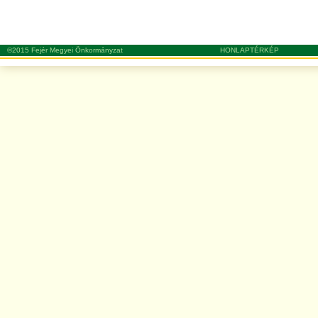
©2015 Fejér Megyei Önkormányzat
HONLAPTÉRKÉP