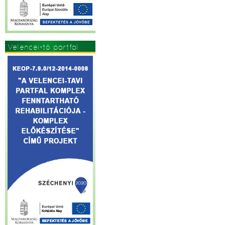
Velencei-tó partfal