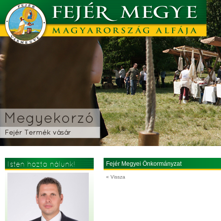
Isten hozta nálunk!
Fejér Megyei Önkormányzat
« Vissza