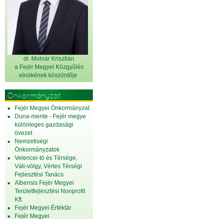
dr. Molnár Krisztián
a Fejér Megyei Közgyűlés
elnök
ének köszöntője
Önkormányzat
Fejér Megyei Önkormányzat
Duna-mente - Fejér megye
különleges gazdasági
övezet
Nemzetiségi
Önkormányzatok
Velencei-tó és Térsége,
Váli-völgy, Vértes Térségi
Fejlesztési Tanács
Albensis Fejér Megyei
Területfejlesztési Nonprofit
Kft.
Fejér Megyei Értéktár
Fejér Megyei