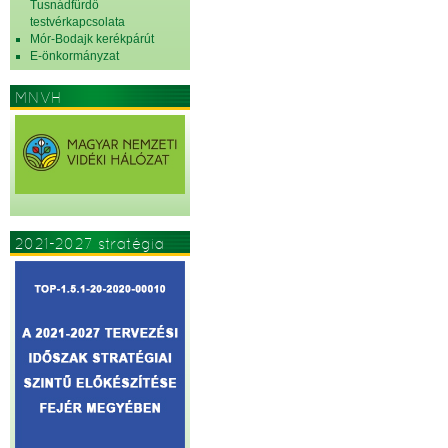
Tusnádfürdő
testvérkapcsolata
Mór-Bodajk kerékpárút
E-önkormányzat
MNVH
2021-2027 stratégia