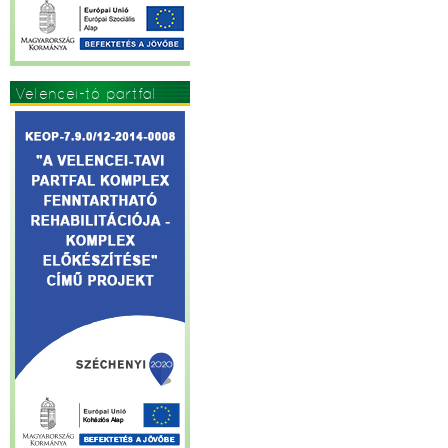
Velencei-tó partfal