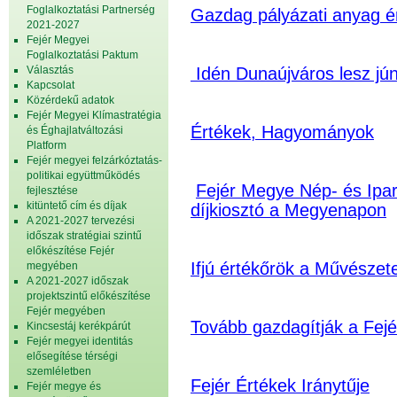
Foglalkoztatási Partnerség
Gazdag pályázati anyag é
2021-2027
Fejér Megyei
Foglalkoztatási Paktum
Választás
Idén Dunaújváros lesz jú
Kapcsolat
Közérdekű adatok
Fejér Megyei Klímastratégia
Értékek, Hagyományok
és Éghajlatváltozási
Platform
Fejér megyei felzárkóztatás-
politikai együttműködés
Fejér Megye Nép- és Ipar
fejlesztése
kitüntető cím és díjak
díjkiosztó a Megyenapon
A 2021-2027 tervezési
időszak stratégiai szintű
előkészítése Fejér
Ifjú értékőrök a Művésze
megyében
A 2021-2027 időszak
projektszintű előkészítése
Fejér megyében
Tovább gazdagítják a Fejé
Kincsestáj kerékpárút
Fejér megyei identitás
elősegítése térségi
szemléletben
Fejér Értékek Iránytűje
Fejér megye és