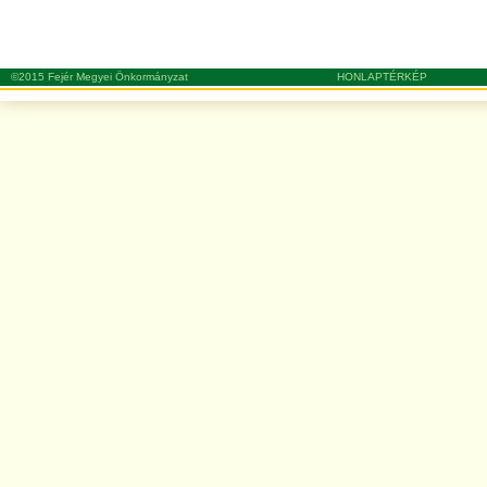
©2015 Fejér Megyei Önkormányzat
HONLAPTÉRKÉP