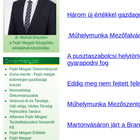
Három új értékkel gazdago
Műhelymunka Mezőfalvá
dr. Molnár Krisztián
a Fejér Megyei Közgyűlés
elnök
ének köszöntője
A pusztaszabolcsi helytört
Önkormányzat
gyarapodni fog
Fejér Megyei Önkormányzat
Duna-mente - Fejér megye
különleges gazdasági
Eddig meg nem fejtett felir
övezet
Nemzetiségi
Önkormányzatok
Velencei-tó és Térsége,
Műhelymunka Mezőszent
Váli-völgy, Vértes Térségi
Fejlesztési Tanács
Albensis Fejér Megyei
Területfejlesztési Nonprofit
Martonvásáron járt a Bra
Kft.
Fejér Megyei Értéktár
Fejér Megyei