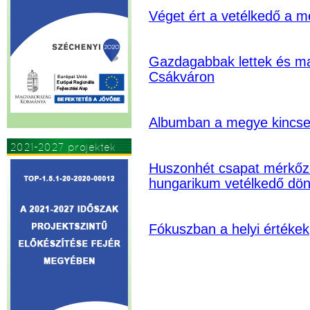
Véget ért a vetélkedő a m
Gazdagabbak lettek és ma
Csákváron
Albumban a megye kincse
2021-2027 projektek
Huszonhét csapat mérkőz
hungarikum vetélkedő dön
Fókuszban a helyi értékek