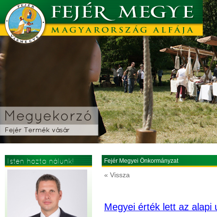
Isten hozta nálunk!
Fejér Megyei Önkormányzat
« Vissza
Megyei érték lett az alapi