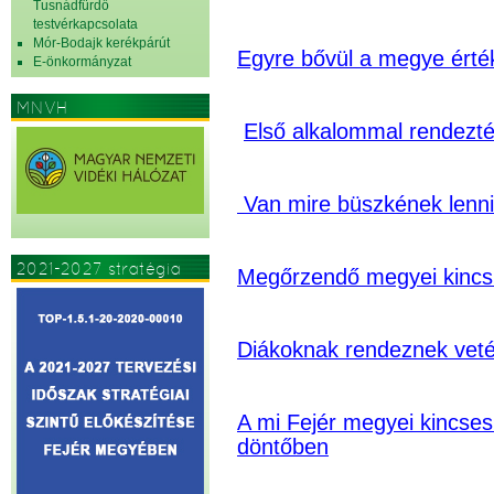
Tusnádfürdő
testvérkapcsolata
Mór-Bodajk kerékpárút
Egyre bővül a megye érté
E-önkormányzat
MNVH
Első alkalommal rendezt
Van mire büszkének lenn
2021-2027 stratégia
Megőrzendő megyei kincs
Diákoknak rendeznek vetél
A mi Fejér megyei kincses
döntőben