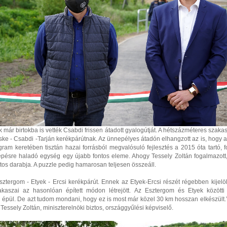
 már birtokba is vették Csabdi frissen átadott gyalogútját. A hétszázméteres szaka
ske - Csabdi -Tarján kerékpárútnak. Az ünnepélyes átadón elhangzott az is, hogy 
ram keretében tisztán hazai forrásból megvalósuló fejlesztés a 2015 óta tartó, f
lépésre haladó egység egy újabb fontos eleme. Ahogy Tessely Zoltán fogalmazott
tos darabja. A puzzle pedig hamarosan teljesen összeáll.
ztergom - Etyek - Ercsi kerékpárút. Ennek az Etyek-Ercsi részét régebben kijelölt
kaszai az hasonlóan épített módon létrejött. Az Esztergom és Etyek között
 épül. De azt tudom mondani, hogy ez is most már közel 30 km hosszan elkészült.
Tessely Zoltán, miniszterelnöki biztos, országgyűlési képviselő.