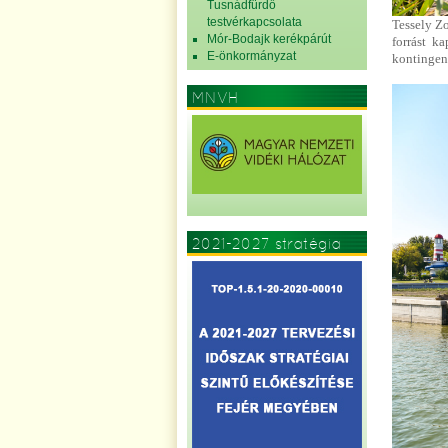
Tusnádfürdő
testvérkapcsolata
Tessely Zo
Mór-Bodajk kerékpárút
forrást k
E-önkormányzat
kontingens
MNVH
2021-2027 stratégia