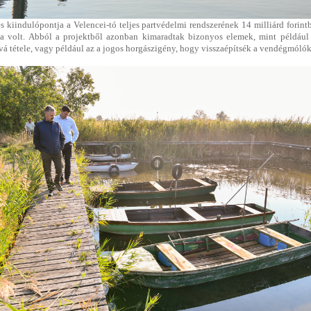
és kiindulópontja a Velencei-tó teljes partvédelmi rendszerének 14 milliárd forint
a volt. Abból a projektből azonban kimaradtak bizonyos elemek, mint például
á tétele, vagy például az a jogos horgászigény, hogy visszaépítsék a vendégmólók