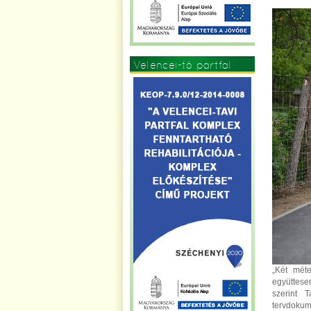
Velencei-tó partfal
„Két méte
együttese
szerint 
tervdokume