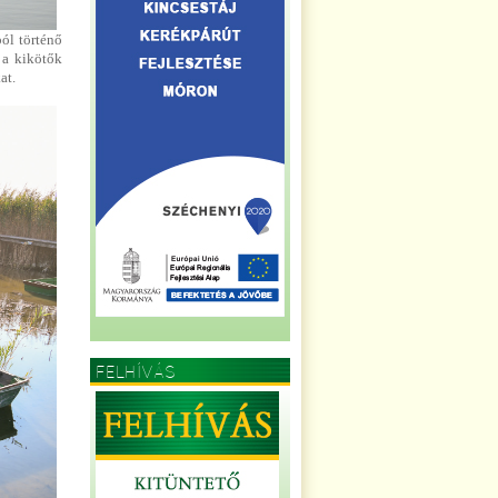
ból történő
 a kikötők
at.
FELHÍVÁS