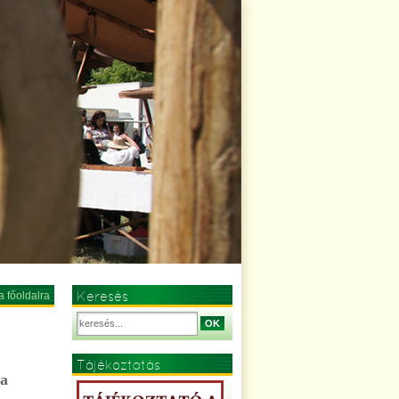
Keresés
a főoldalra
OK
Tájékoztatás
sa