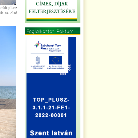
rült plusz
ik az első
Foglalkoztat. Paktum