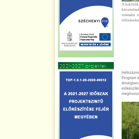
A kikötők
követelmé
számára e
előírásokn
2021-2027 projektek
Hétszázmé
Program k
térségben 
előkészít
meghosszab