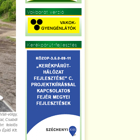
Vakbarát verzió
Kerékpárút-fejlesztés
Váli-völgy,
al, Csabdi
rt felelős
Építő Kft.