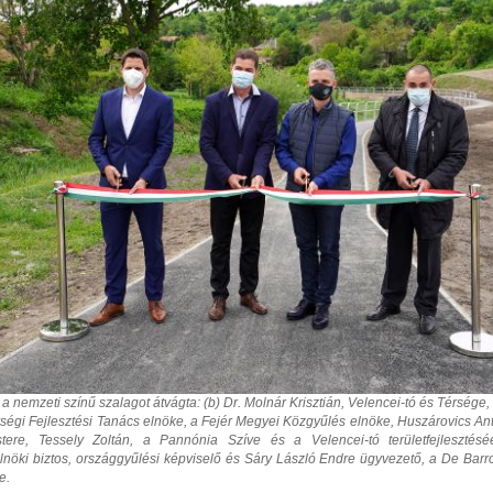
a nemzeti színű szalagot átvágta: (b) Dr. Molnár Krisztián, Velencei-tó és Térsége, 
ségi Fejlesztési Tanács elnöke, a Fejér Megyei Közgyűlés elnöke, Huszárovics Ant
stere,
Tessely Zoltán, a Pannónia Szíve és a Velencei-tó területfejlesztéséé
lnöki biztos, országgyűlési képviselő
és Sáry László Endre ügyvezető, a De Barro 
e.