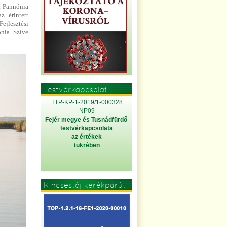
a Pannónia
z érintett
Fejlesztési
ónia Szíve
Testvérkapcsolat
TTP-KP-1-2019/1-000328
NP09
Fejér megye és Tusnádfürdő
testvérkapcsolata
az értékek
tükrében
Kincsestáj kerékpárút