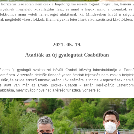
 korszerűsítése során nem csak a hajóforgalmi részek fognak megújulni, hanem 2
nyeknek megfelelő közvilágítás lesz, és mind a hajók, mind a csónakok és 
lektromos áram vételi lehetőséget alakítanak ki. Mindezeken kívül a szigor
ak megfelelő vizesblokkok, illemhelyek is létesülnek a korszerűsített kikötőkben.
2021. 05. 19.
Átadták az új gyalogutat Csabdiban
teres új gyalogút szakasszal bővült Csabdi község infrastruktúrája a Pann
eretében. A szerdán délelőtt ünnepélyesen átadott fejlesztés nem csak a helyie
élők, és az ide érkező turisták, kirándulók számára is fontos. A fejlesztések nem 
és alatt van már az Etyek- Bicske- Csabdi - Tarján kerékpárút Esztergomi
bítása, mely tovább növelheti a térség turisztikai vonzerejét.