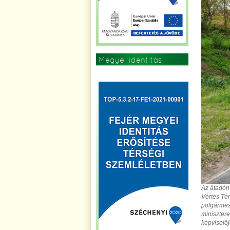
Megyei identitás
erősítése
Az átadón 
Vértes Tér
polgárme
minisztere
képviselőj