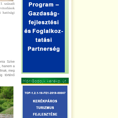
1. századi
vitorlások
ú hatósági
ónia Szíve
k, hanem a
állnak, meg
g történő
Mór-Bodajk kerékp. út