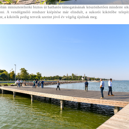
ltán miniszterelnöki biztos úr hathatós támogatásának köszönhetően minderre sike
apni. A vendégmóló rendszer kiépítése már elindult, a sukorói kikötőbe telepít
t, a kikötők pedig terveik szerint jövő év végéig újulnak meg.