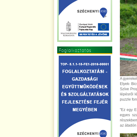
Foglalkoztatás
A gyerekek
Etyek- Bic
Szíve Prog
lépésről 
puzzle fon
"Ez egy Es
egyes sza
részekben
az átadón 