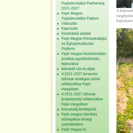
Foglalkoztatási Partnerség
2021-2027
A fejleszt
Fejér Megyei
megújulás
Foglalkoztatási Paktum
hajózhatóv
Választás
Kapcsolat
Közérdekű adatok
Fejér Megyei Klímastratégia
és Éghajlatváltozási
Platform
Fejér megyei felzárkóztatás-
politikai együttműködés
fejlesztése
kitüntető cím és díjak
A 2021-2027 tervezési
időszak stratégiai szintű
előkészítése Fejér
megyében
A 2021-2027 időszak
projektszintű előkészítése
Fejér megyében
Kincsestáj kerékpárút
Fejér megyei identitás
elősegítése térségi
szemléletben
Fejér megye és