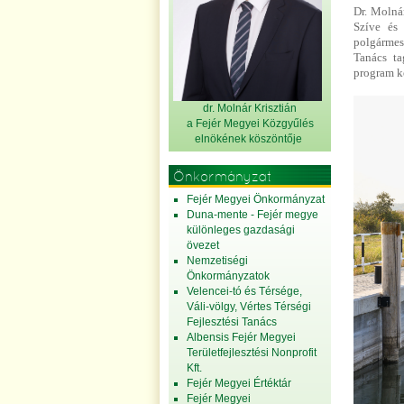
Dr. Molná
Szíve és a
polgármest
Tanács ta
program ke
dr. Molnár Krisztián
a Fejér Megyei Közgyűlés
elnök
ének köszöntője
Önkormányzat
Fejér Megyei Önkormányzat
Duna-mente - Fejér megye
különleges gazdasági
övezet
Nemzetiségi
Önkormányzatok
Velencei-tó és Térsége,
Váli-völgy, Vértes Térségi
Fejlesztési Tanács
Albensis Fejér Megyei
Területfejlesztési Nonprofit
Kft.
Fejér Megyei Értéktár
Fejér Megyei