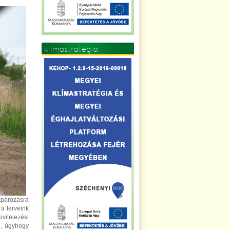
klímastratégia
pározásra
a terveink
itelezési
ni, úgyhogy