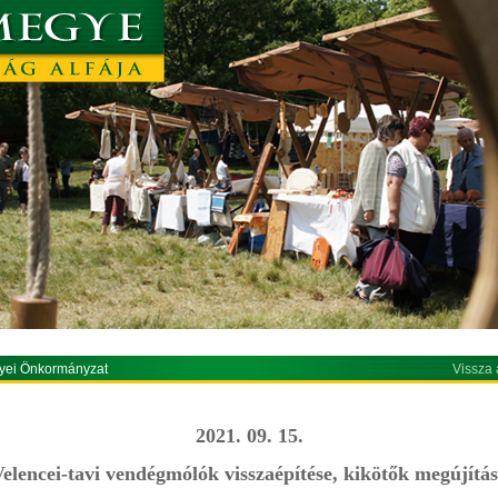
yei Önkormányzat
Vissza 
2021. 09. 15.
elencei-tavi vendégmólók visszaépítése, kikötők megújítá