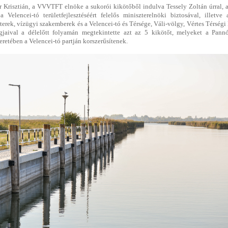
r Krisztián, a VVVTFT elnöke a sukorói kikötőből indulva Tessely Zoltán úrral, 
 Velencei-tó területfejlesztéséért felelős miniszterelnöki biztosával, illetve a
erek, vízügyi szakemberek és a Velencei-tó és Térsége, Váli-völgy, Vértes Térségi 
gjaival a délelőtt folyamán megtekintette azt az 5 kikötőt, melyeket a Pann
retében a Velencei-tó partján korszerűsítenek.