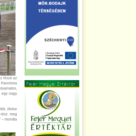
sz része az
a Pannónia
Fejér Megyei Értéktár
olyamatos,
, egy nagy
ék, illetve
i rész meg
” – mondta