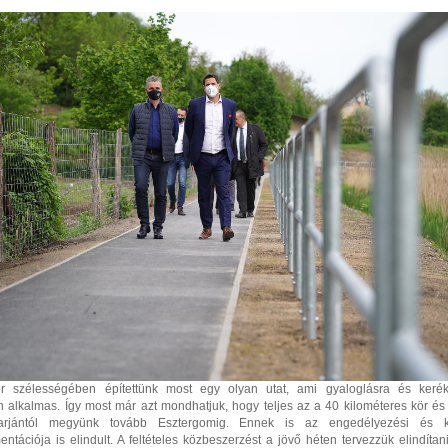
r szélességében építettünk most egy olyan utat, ami gyaloglásra és kerék
n alkalmas. Így most már azt mondhatjuk, hogy teljes az a 40 kilométeres kör és 
Tarjántól megyünk tovább Esztergomig. Ennek is az engedélyezési és kiv
ntációja is elindult. A feltételes közbeszerzést a jövő héten tervezzük elindíta