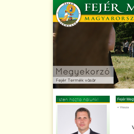
Isten hozta nálunk!
Fejér Meg
« Vissza
V