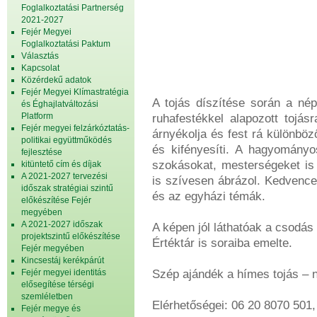
Foglalkoztatási Partnerség
2021-2027
Fejér Megyei
Foglalkoztatási Paktum
Választás
Kapcsolat
Közérdekű adatok
Fejér Megyei Klímastratégia
A tojás díszítése során a nép
és Éghajlatváltozási
Platform
ruhafestékkel alapozott tojás
Fejér megyei felzárkóztatás-
árnyékolja és fest rá különböz
politikai együttműködés
és kifényesíti. A hagyomány
fejlesztése
szokásokat, mesterségeket is 
kitüntető cím és díjak
A 2021-2027 tervezési
is szívesen ábrázol. Kedvence
időszak stratégiai szintű
és az egyházi témák.
előkészítése Fejér
megyében
A 2021-2027 időszak
A képen jól láthatóak a csodás 
projektszintű előkészítése
Értéktár is soraiba emelte.
Fejér megyében
Kincsestáj kerékpárút
Fejér megyei identitás
Szép ajándék a hímes tojás –
elősegítése térségi
szemléletben
Elérhetőségei: 06 20 8070 50
Fejér megye és