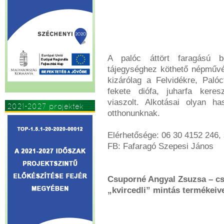
A palóc áttört faragású böl
tájegységhez köthető népművés
kizárólag a Felvidékre, Palóc
fekete diófa, juharfa keresz
viaszolt. Alkotásai olyan ha
2021-2027 projektek
otthonunknak.
Elérhetősége: 06 30 4152 246,
FB: Fafaragó Szepesi János
Csuporné Angyal Zsuzsa – cs
„kvircedli” mintás termékeive