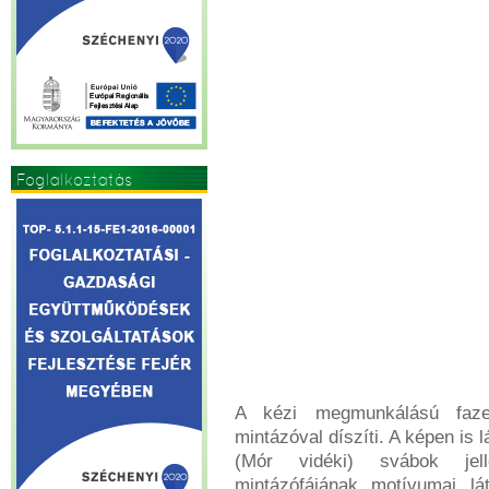
Foglalkoztatás
A kézi megmunkálású fazek
mintázóval díszíti. A képen is
(Mór vidéki) svábok jell
mintázófájának motívumai lá