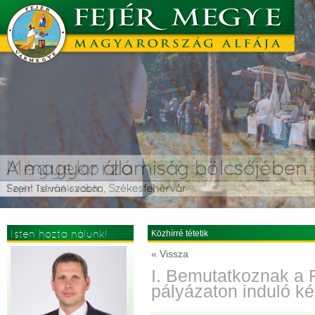
Isten hozta nálunk!
Közhírré tétetik
« Vissza
I. Bemutatkoznak a 
pályázaton induló k