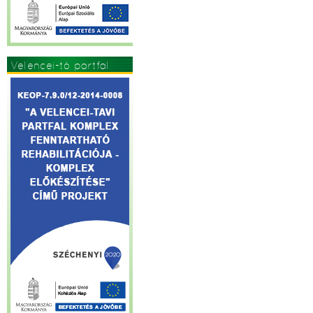
Velencei-tó partfal