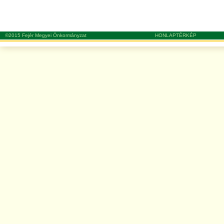
©2015 Fejér Megyei Önkormányzat
HONLAPTÉRKÉP