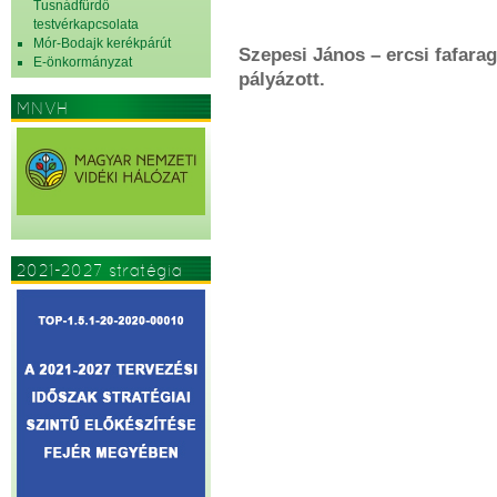
Tusnádfürdő
testvérkapcsolata
Mór-Bodajk kerékpárút
Szepesi János – ercsi fafara
E-önkormányzat
pályázott.
MNVH
2021-2027 stratégia