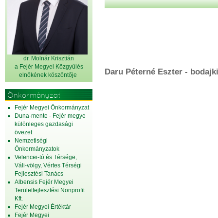
dr. Molnár Krisztián
a Fejér Megyei Közgyűlés
Daru Péterné Eszter - bodajk
elnök
ének köszöntője
Önkormányzat
Fejér Megyei Önkormányzat
Duna-mente - Fejér megye
különleges gazdasági
övezet
Nemzetiségi
Önkormányzatok
Velencei-tó és Térsége,
Váli-völgy, Vértes Térségi
Fejlesztési Tanács
Albensis Fejér Megyei
Területfejlesztési Nonprofit
Kft.
Fejér Megyei Értéktár
Fejér Megyei