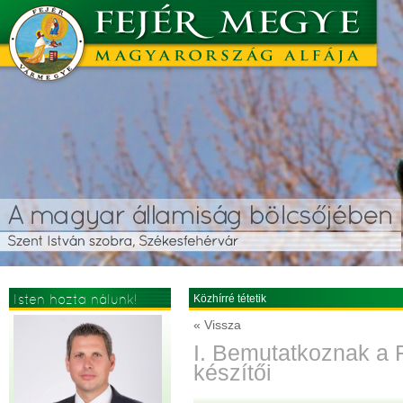
Isten hozta nálunk!
Közhírré tétetik
« Vissza
I. Bemutatkoznak a 
készítői