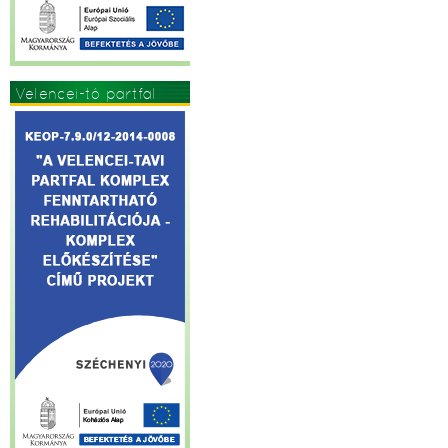
Velencei-tó partfal