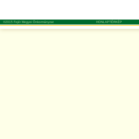
©2015 Fejér Megyei Önkormányzat
HONLAPTÉRKÉP