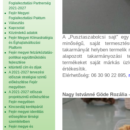
Foglalkoztatási Partnerség
2021-2027
Fejér Megyei
Foglalkoztatási Paktum
Választás
Kapcsolat
Közérdekű adatok
A „Pusztaszabolcsi sajt” eg
Fejér Megyei Klímastratégia
és Éghajlatváltozási
minőségű, saját termesztés
Platform
takarmányát helyben termelik m
Fejér megyei felzárkóztatás-
alapozott takarmányozási te
politikai együttműködés
termékeket saját márkás üzle
fejlesztése
kitüntető cím és díjak
értékesítik.
A 2021-2027 tervezési
Elérhetőség: 06 30 90 22 895,
időszak stratégiai szintű
előkészítése Fejér
megyében
A 2021-2027 időszak
Nagy Istvánné Göde Rozália 
projektszintű előkészítése
Fejér megyében
Kincsestáj kerékpárút
Fejér megyei identitás
elősegítése térségi
szemléletben
Fejér megye és