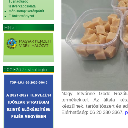
Tusnádfürdő
testvérkapcsolata
Mór-Bodajk kerékpárút
E-önkormányzat
MNVH
2021-2027 stratégia
Nagy Istvánné Göde Rozália 
termékekkel. Az általa kés
készülnek, tartósítószert és a
Elérhetőség: 06 20 380 3367,
p