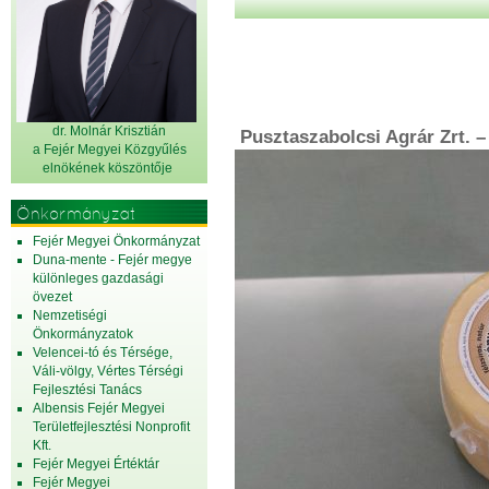
dr. Molnár Krisztián
Pusztaszabolcsi Agrár Zrt. –
a Fejér Megyei Közgyűlés
elnök
ének köszöntője
Önkormányzat
Fejér Megyei Önkormányzat
Duna-mente - Fejér megye
különleges gazdasági
övezet
Nemzetiségi
Önkormányzatok
Velencei-tó és Térsége,
Váli-völgy, Vértes Térségi
Fejlesztési Tanács
Albensis Fejér Megyei
Területfejlesztési Nonprofit
Kft.
Fejér Megyei Értéktár
Fejér Megyei