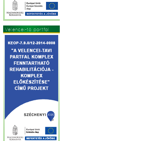
Velencei-tó partfal