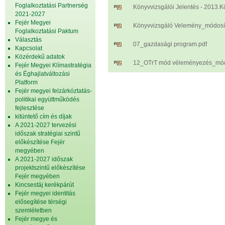
Foglalkoztatási Partnerség
Könyvvizsgálói Jelentés - 2013.K
2021-2027
Fejér Megyei
Könyvvizsgáló Velemény_módosít
Foglalkoztatási Paktum
Választás
07_gazdasági program.pdf
Kapcsolat
Közérdekű adatok
12_OTrT mód véleményezés_módo
Fejér Megyei Klímastratégia
és Éghajlatváltozási
Platform
Fejér megyei felzárkóztatás-
politikai együttműködés
fejlesztése
kitüntető cím és díjak
A 2021-2027 tervezési
időszak stratégiai szintű
előkészítése Fejér
megyében
A 2021-2027 időszak
projektszintű előkészítése
Fejér megyében
Kincsestáj kerékpárút
Fejér megyei identitás
elősegítése térségi
szemléletben
Fejér megye és