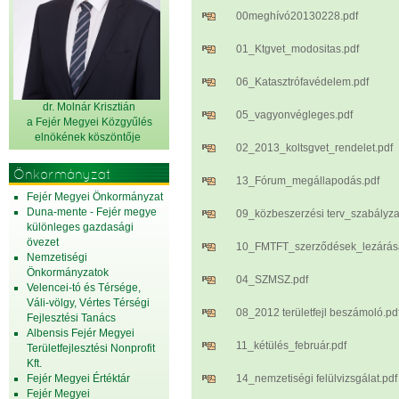
00meghívó20130228.pdf
01_Ktgvet_modositas.pdf
06_Katasztrófavédelem.pdf
dr. Molnár Krisztián
05_vagyonvégleges.pdf
a Fejér Megyei Közgyűlés
elnök
ének köszöntője
02_2013_koltsgvet_rendelet.pdf
Önkormányzat
13_Fórum_megállapodás.pdf
Fejér Megyei Önkormányzat
Duna-mente - Fejér megye
09_közbeszerzési terv_szabályza
különleges gazdasági
övezet
10_FMTFT_szerződések_lezárás
Nemzetiségi
Önkormányzatok
04_SZMSZ.pdf
Velencei-tó és Térsége,
Váli-völgy, Vértes Térségi
08_2012 területfejl beszámoló.pd
Fejlesztési Tanács
Albensis Fejér Megyei
11_kétülés_február.pdf
Területfejlesztési Nonprofit
Kft.
Fejér Megyei Értéktár
14_nemzetiségi felülvizsgálat.pdf
Fejér Megyei