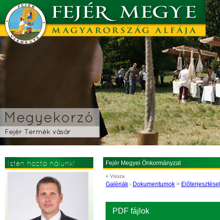
Isten hozta nálunk!
Fejér Megyei Önkormányzat
« Vissza
Galériák
Dokumentumok
>
Előterjesztése
PDF fájlok