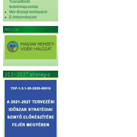
Tusnádfürdő
testvérkapcsolata
Mór-Bodajk kerékpárút
E-önkormányzat
MNVH
2021-2027 stratégia