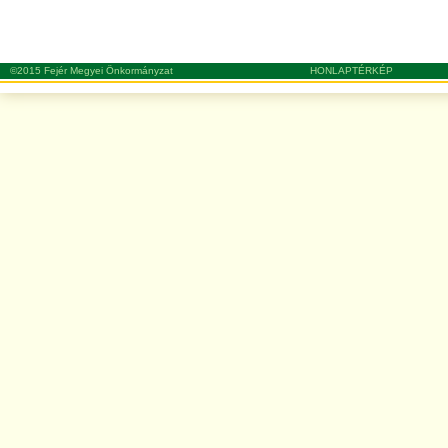
©2015 Fejér Megyei Önkormányzat
HONLAPTÉRKÉP