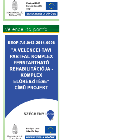
Velencei-tó partfal