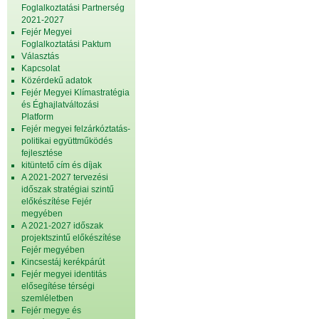
Foglalkoztatási Partnerség
2021-2027
Fejér Megyei
Foglalkoztatási Paktum
Választás
Kapcsolat
Közérdekű adatok
Fejér Megyei Klímastratégia
és Éghajlatváltozási
Platform
Fejér megyei felzárkóztatás-
politikai együttműködés
fejlesztése
kitüntető cím és díjak
A 2021-2027 tervezési
időszak stratégiai szintű
előkészítése Fejér
megyében
A 2021-2027 időszak
projektszintű előkészítése
Fejér megyében
Kincsestáj kerékpárút
Fejér megyei identitás
elősegítése térségi
szemléletben
Fejér megye és