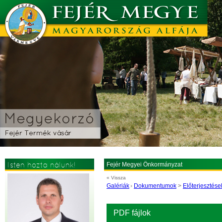
Isten hozta nálunk!
Fejér Megyei Önkormányzat
« Vissza
Galériák
Dokumentumok
>
Előterjesztése
PDF fájlok