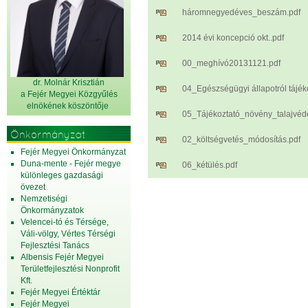
háromnegyedéves_beszám.pdf
2014 évi koncepció okt..pdf
00_meghívó20131121.pdf
dr. Molnár Krisztián
04_Egészségügyi állapotról tájék
a Fejér Megyei Közgyűlés
elnök
ének köszöntője
05_Tájékoztató_növény_talajvéd
Önkormányzat
02_költségvetés_módosítás.pdf
Fejér Megyei Önkormányzat
Duna-mente - Fejér megye
06_kétülés.pdf
különleges gazdasági
övezet
Nemzetiségi
Önkormányzatok
Velencei-tó és Térsége,
Váli-völgy, Vértes Térségi
Fejlesztési Tanács
Albensis Fejér Megyei
Területfejlesztési Nonprofit
Kft.
Fejér Megyei Értéktár
Fejér Megyei