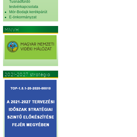
Tusnádfürdő
testvérkapcsolata
Mór-Bodajk kerékpárút
E-önkormányzat
MNVH
2021-2027 stratégia