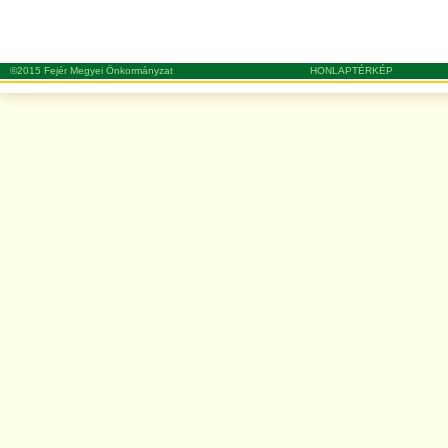
©2015 Fejér Megyei Önkormányzat
HONLAPTÉRKÉP