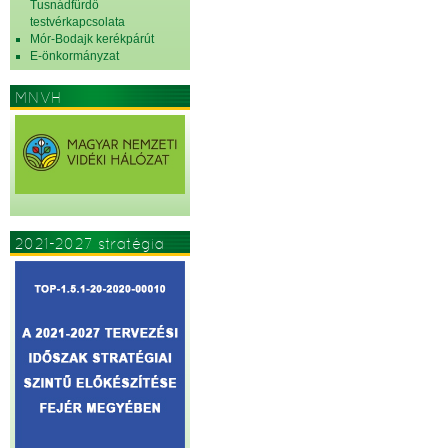
Tusnádfürdő
testvérkapcsolata
Mór-Bodajk kerékpárút
E-önkormányzat
MNVH
2021-2027 stratégia