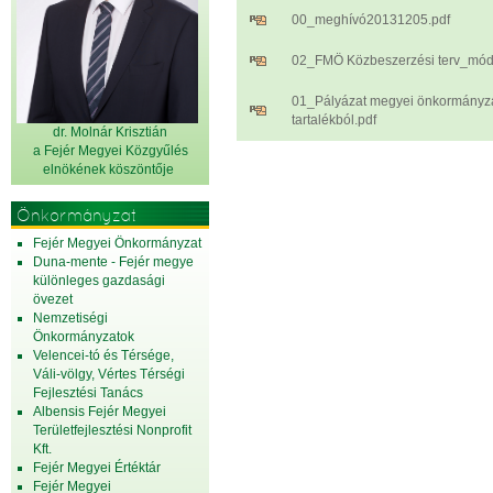
00_meghívó20131205.pdf
02_FMÖ Közbeszerzési terv_módo
01_Pályázat megyei önkormányza
tartalékból.pdf
dr. Molnár Krisztián
a Fejér Megyei Közgyűlés
elnök
ének köszöntője
Önkormányzat
Fejér Megyei Önkormányzat
Duna-mente - Fejér megye
különleges gazdasági
övezet
Nemzetiségi
Önkormányzatok
Velencei-tó és Térsége,
Váli-völgy, Vértes Térségi
Fejlesztési Tanács
Albensis Fejér Megyei
Területfejlesztési Nonprofit
Kft.
Fejér Megyei Értéktár
Fejér Megyei