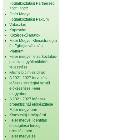
Foglalkoztatási Partnerség
2021-2027
Fejér Megyei
Foglalkoztatási Paktum
Választás
Kapcsolat
Közérdekű adatok
Fejér Megyei Klímastratégia
és Éghajlatváltozási
Platform
Fejér megyei felzárkóztatás-
politikai együttműködés
fejlesztése
kitüntető cím és díjak
A 2021-2027 tervezési
időszak stratégiai szintű
előkészítése Fejér
megyében
A 2021-2027 időszak
projektszintű előkészítése
Fejér megyében
Kincsestáj kerékpárút
Fejér megyei identitás
elősegítése térségi
szemléletben
Fejér megye és