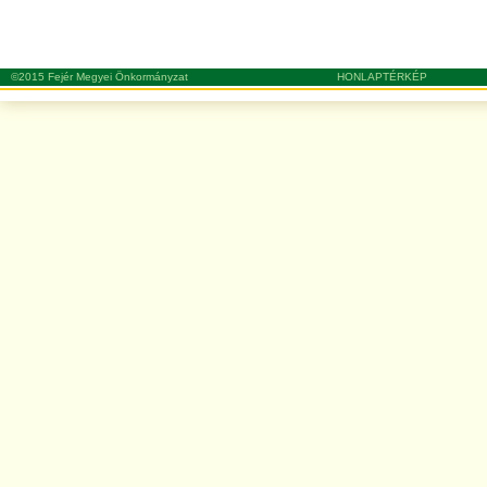
©2015 Fejér Megyei Önkormányzat
HONLAPTÉRKÉP