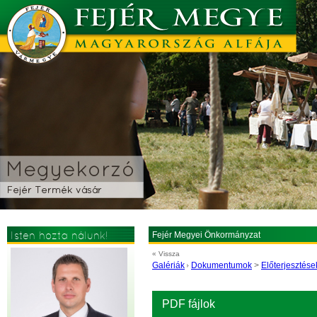
Isten hozta nálunk!
Fejér Megyei Önkormányzat
« Vissza
Galériák
Dokumentumok
>
Előterjesztése
PDF fájlok