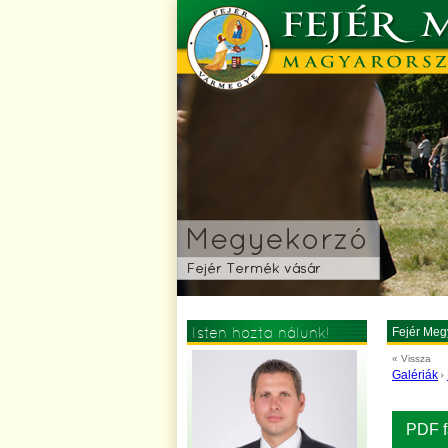
Isten hozta nálunk!
Fejér Meg
« Vissza
Galériák
PDF f