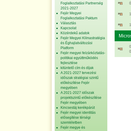
Foglalkoztatási Partnerség
2021-2027
Fejér Megyei
1
Foglalkoztatási Paktum
Választás
1
Kapcsolat
Közérdekű adatok
Micro
Fejér Megyei Klímastratégia
és Éghajlatváltozási
Platform
0
Fejér megyei felzárkóztatás-
politikai együttműködés
fejlesztése
kitüntető cím és díjak
A 2021-2027 tervezési
időszak stratégiai szintű
előkészítése Fejér
megyében
A 2021-2027 időszak
projektszintű előkészítése
Fejér megyében
Kincsestáj kerékpárút
Fejér megyei identitás
elősegítése térségi
szemléletben
Fejér megye és