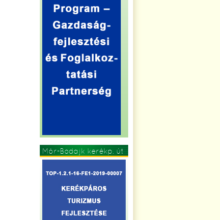
Mór-Bodajk kerékp. út