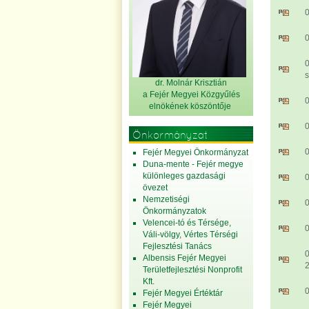
0
0
s
dr. Molnár Krisztián
a Fejér Megyei Közgyűlés
0
elnök
ének köszöntője
0
Önkormányzat
0
Fejér Megyei Önkormányzat
Duna-mente - Fejér megye
különleges gazdasági
0
övezet
Nemzetiségi
0
Önkormányzatok
Velencei-tó és Térsége,
Váli-völgy, Vértes Térségi
Fejlesztési Tanács
Albensis Fejér Megyei
Területfejlesztési Nonprofit
Kft.
0
Fejér Megyei Értéktár
Fejér Megyei