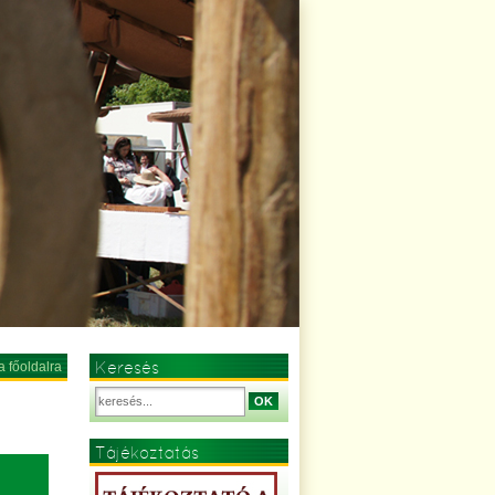
Keresés
a főoldalra
OK
Tájékoztatás