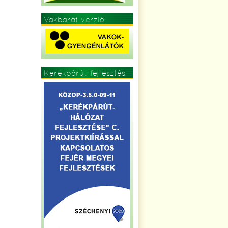
Vakbarát verzió
Kerékpárút-fejlesztés