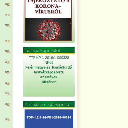
Testvérkapcsolat
TTP-KP-1-2019/1-000328
NP09
Fejér megye és Tusnádfürdő
testvérkapcsolata
az értékek
tükrében
Kincsestáj kerékpárút