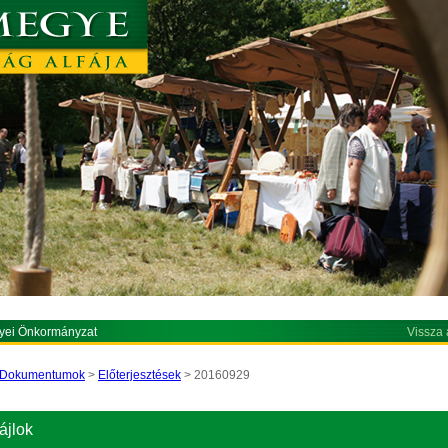
yei Önkormányzat
Vissza 
Dokumentumok
>
Előterjesztések
> 20160929
ájlok