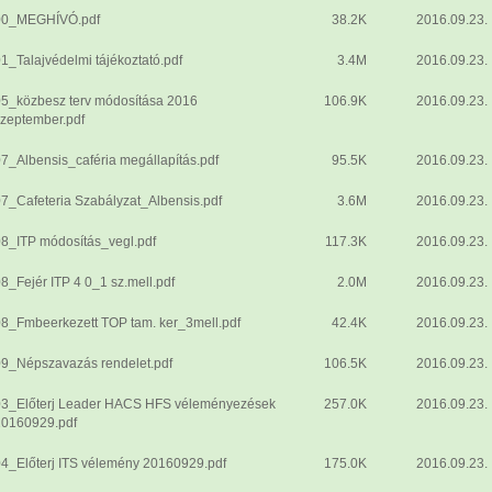
00_MEGHÍVÓ.pdf
38.2K
2016.09.23.
1_Talajvédelmi tájékoztató.pdf
3.4M
2016.09.23.
5_közbesz terv módosítása 2016
106.9K
2016.09.23.
zeptember.pdf
7_Albensis_caféria megállapítás.pdf
95.5K
2016.09.23.
7_Cafeteria Szabályzat_Albensis.pdf
3.6M
2016.09.23.
8_ITP módosítás_vegl.pdf
117.3K
2016.09.23.
8_Fejér ITP 4 0_1 sz.mell.pdf
2.0M
2016.09.23.
8_Fmbeerkezett TOP tam. ker_3mell.pdf
42.4K
2016.09.23.
09_Népszavazás rendelet.pdf
106.5K
2016.09.23.
03_Előterj Leader HACS HFS véleményezések
257.0K
2016.09.23.
20160929.pdf
4_Előterj ITS vélemény 20160929.pdf
175.0K
2016.09.23.