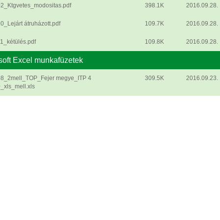
02_Ktgvetes_modositas.pdf
398.1K
2016.09.28.
0_Lejárt átruházott.pdf
109.7K
2016.09.28.
1_kétülés.pdf
109.8K
2016.09.28.
soft Excel munkafüzetek
08_2mell_TOP_Fejer megye_ITP 4
309.5K
2016.09.23.
_xls_mell.xls