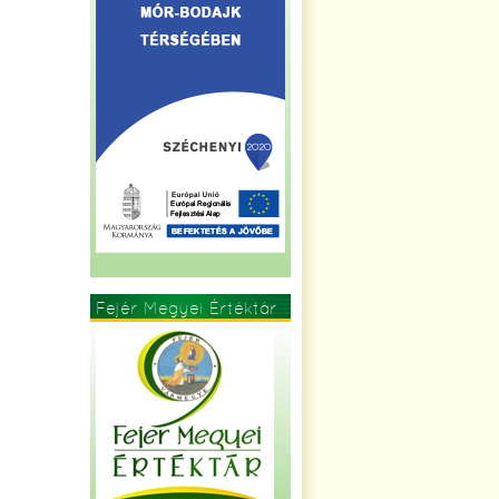
Fejér Megyei Értéktár