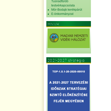
Tusnádfürdő
testvérkapcsolata
Mór-Bodajk kerékpárút
E-önkormányzat
MNVH
2021-2027 stratégia