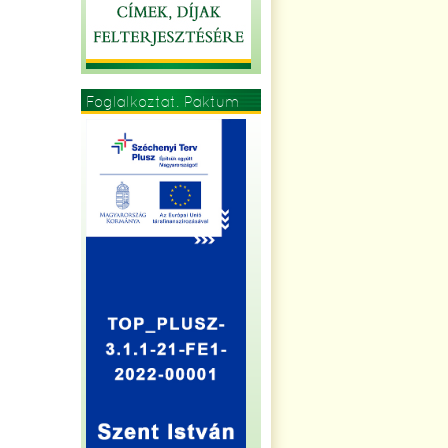
Foglalkoztat. Paktum