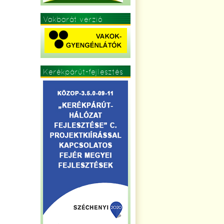
Vakbarát verzió
Kerékpárút-fejlesztés