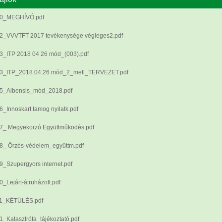
0_MEGHÍVÓ.pdf
2_VVVTFT 2017 tevékenysége végleges2.pdf
3_ITP 2018 04 26 mód_(003).pdf
3_ITP_2018.04.26 mód_2_mell_TERVEZET.pdf
5_Albensis_mód_2018.pdf
6_Innoskart tamog nyilatk.pdf
7_ Megyekorzó Együttműködés.pdf
8_ Őrzés-védelem_együttm.pdf
9_Szupergyors internet.pdf
0_Lejárt-átruházott.pdf
1_KÉTÜLÉS.pdf
1_Katasztrófa_tájékoztató.pdf