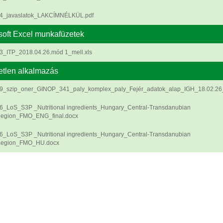
4_javaslatok_LAKCÍMNÉLKÜL.pdf
soft Excel munkafüzetek
3_ITP_2018.04.26.mód 1_mell.xls
etlen alkalmazás
9_szip_oner_GINOP_341_paly_komplex_paly_Fejér_adatok_alap_IGH_18.02.26_
6_LoS_S3P _Nutritional ingredients_Hungary_Central-Transdanubian
egion_FMO_ENG_final.docx
6_LoS_S3P _Nutritional ingredients_Hungary_Central-Transdanubian
egion_FMO_HU.docx