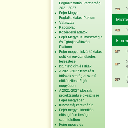
Foglalkoztatási Partnerség
2021-2027
0
Fejér Megyei
Foglalkoztatási Paktum
Micro
Választás
Kapcsolat
0
Közérdekű adatok
Fejér Megyei Klímastratégia
Ismer
és Éghajlatváltozási
Platform
0
Fejér megyei felzárkóztatás-
politikai együttműködés
fejlesztése
0
kitüntető cím és díjak
R
A 2021-2027 tervezési
időszak stratégiai szintű
0
előkészítése Fejér
R
megyében
A 2021-2027 időszak
projektszintű előkészítése
Fejér megyében
Kincsestáj kerékpárút
Fejér megyei identitás
elősegítése térségi
szemléletben
Fejér megye és