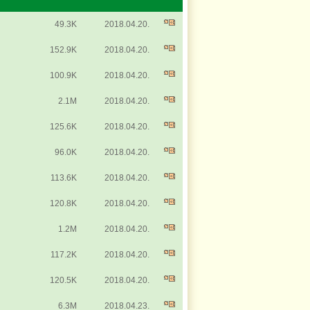
49.3K
2018.04.20.
152.9K
2018.04.20.
100.9K
2018.04.20.
2.1M
2018.04.20.
Testvérkapcsolat
125.6K
2018.04.20.
TTP-KP-1-2019/1-000328
NP09
96.0K
2018.04.20.
Fejér megye és Tusnádfürdő
testvérkapcsolata
113.6K
2018.04.20.
az értékek
tükrében
120.8K
2018.04.20.
1.2M
2018.04.20.
Kincsestáj kerékpárút
117.2K
2018.04.20.
120.5K
2018.04.20.
6.3M
2018.04.23.