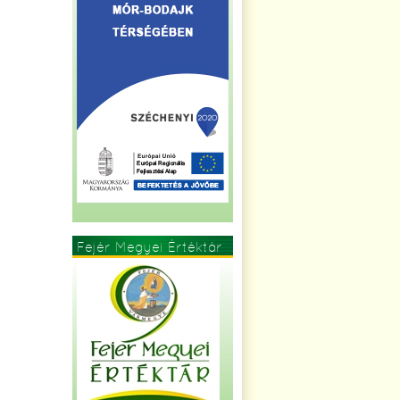
Fejér Megyei Értéktár