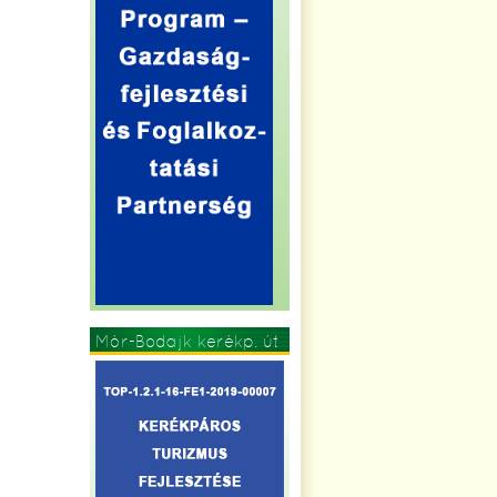
Mór-Bodajk kerékp. út