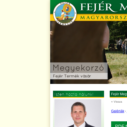
Isten hozta nálunk!
Fejér Meg
« Vissza
Galériák
PDF f