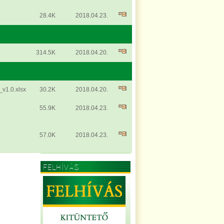
28.4K
2018.04.23.
314.5K
2018.04.20.
v1.0.xlsx
30.2K
2018.04.20.
55.9K
2018.04.23.
57.0K
2018.04.23.
FELHÍVÁS