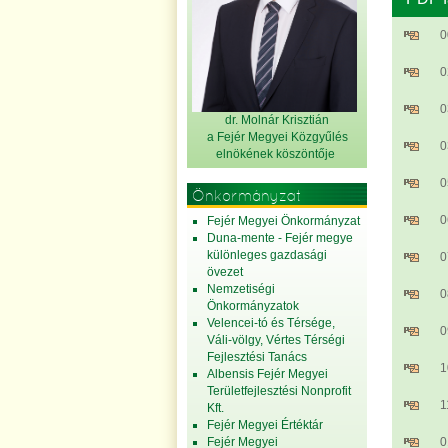
0
0
0
dr. Molnár Krisztián
a Fejér Megyei Közgyűlés
0
elnök
ének köszöntője
0
Önkormányzat
0
Fejér Megyei Önkormányzat
Duna-mente - Fejér megye
különleges gazdasági
0
övezet
Nemzetiségi
0
Önkormányzatok
Velencei-tó és Térsége,
0
Váli-völgy, Vértes Térségi
Fejlesztési Tanács
1
Albensis Fejér Megyei
Területfejlesztési Nonprofit
1
Kft.
Fejér Megyei Értéktár
Fejér Megyei
0