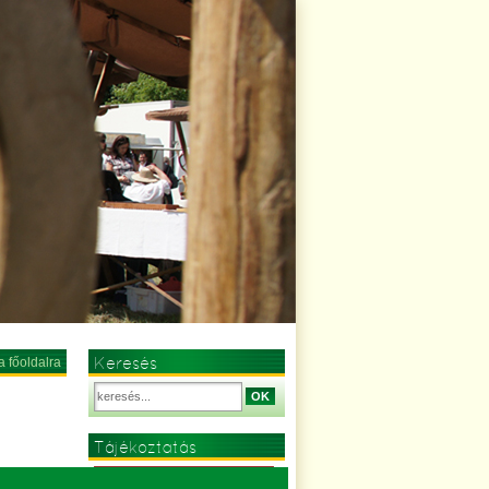
Keresés
a főoldalra
OK
Tájékoztatás