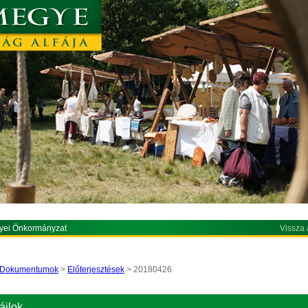
yei Önkormányzat
Vissza 
Dokumentumok
>
Előterjesztések
> 20180426
ájlok