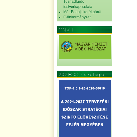
Tusnádfürdő
testvérkapcsolata
Mór-Bodajk kerékpárút
E-önkormányzat
MNVH
2021-2027 stratégia