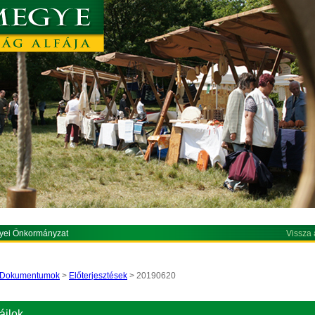
yei Önkormányzat
Vissza 
Dokumentumok
>
Előterjesztések
> 20190620
ájlok