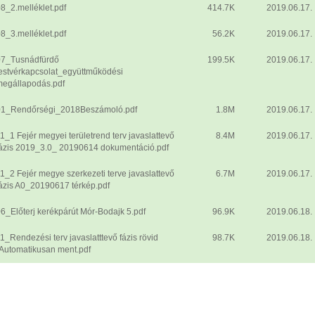
8_2.melléklet.pdf
414.7K
2019.06.17.
8_3.melléklet.pdf
56.2K
2019.06.17.
07_Tusnádfürdő
199.5K
2019.06.17.
estvérkapcsolat_együttműködési
megállapodás.pdf
01_Rendőrségi_2018Beszámoló.pdf
1.8M
2019.06.17.
1_1 Fejér megyei területrend terv javaslattevő
8.4M
2019.06.17.
ázis 2019_3.0_ 20190614 dokumentáció.pdf
1_2 Fejér megye szerkezeti terve javaslattevő
6.7M
2019.06.17.
ázis A0_20190617 térkép.pdf
6_Előterj kerékpárút Mór-Bodajk 5.pdf
96.9K
2019.06.18.
1_Rendezési terv javaslatttevő fázis rövid
98.7K
2019.06.18.
Automatikusan ment.pdf