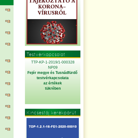
Testvérkapcsolat
TTP-KP-1-2019/1-000328
NP09
Fejér megye és Tusnádfürdő
testvérkapcsolata
az értékek
tükrében
Kincsestáj kerékpárút