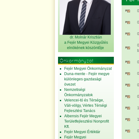
0
dr. Molnár Krisztián
a Fejér Megyei Közgyűlés
0
elnök
ének köszöntője
b
Önkormányzat
Fejér Megyei Önkormányzat
0
Duna-mente - Fejér megye
különleges gazdasági
övezet
Nemzetiségi
Önkormányzatok
0
Velencei-tó és Térsége,
Váli-völgy, Vértes Térségi
Fejlesztési Tanács
Albensis Fejér Megyei
1
Területfejlesztési Nonprofit
Kft.
0
Fejér Megyei Értéktár
Fejér Megyei