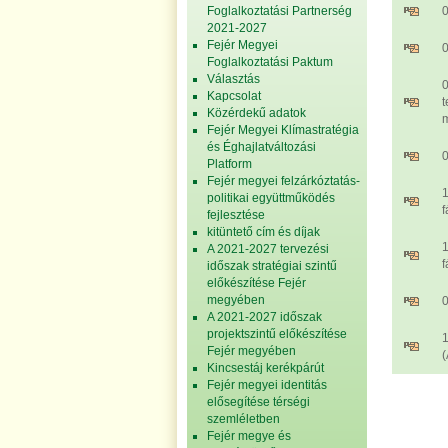
Foglalkoztatási Partnerség
0
2021-2027
Fejér Megyei
0
Foglalkoztatási Paktum
Választás
Kapcsolat
t
Közérdekű adatok
Fejér Megyei Klímastratégia
és Éghajlatváltozási
Platform
Fejér megyei felzárkóztatás-
1
politikai együttműködés
f
fejlesztése
kitüntető cím és díjak
1
A 2021-2027 tervezési
f
időszak stratégiai szintű
előkészítése Fejér
megyében
0
A 2021-2027 időszak
projektszintű előkészítése
1
Fejér megyében
(
Kincsestáj kerékpárút
Fejér megyei identitás
elősegítése térségi
szemléletben
Fejér megye és