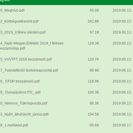
00_Meghívó.pdf
45.0K
2019.06.13.
02_Költségvetésmód.pdf
342.8K
2019.06.13.
3_2019_II félévi ülésterv.pdf
97.1K
2019.06.13.
4_Fejér Megyei Értéktár 2019_I féléves
119.3K
2019.06.13.
eszámolója.pdf
05_VVVTFT 2018 beszámoló.pdf
119.7K
2019.06.13.
7_Tusnádfürdő testvérkapcsolat.pdf
88.9K
2019.06.13.
08_ EFOP beszámoló.pdf
118.9K
2019.06.13.
9_ Dunaújváros ITS_.pdf
106.3K
2019.06.13.
10_Velence_Tükröspuszta.pdf
86.3K
2019.06.13.
2_lejárt_átruházott_június.pdf
104.5K
2019.06.13.
8_1.melléklet.pdf
65.6K
2019.06.17.