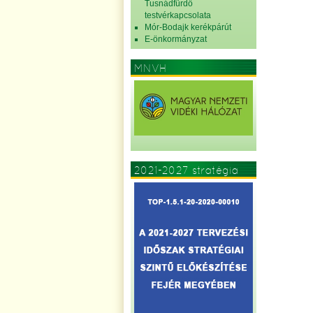
Tusnádfürdő
testvérkapcsolata
Mór-Bodajk kerékpárút
E-önkormányzat
MNVH
2021-2027 stratégia