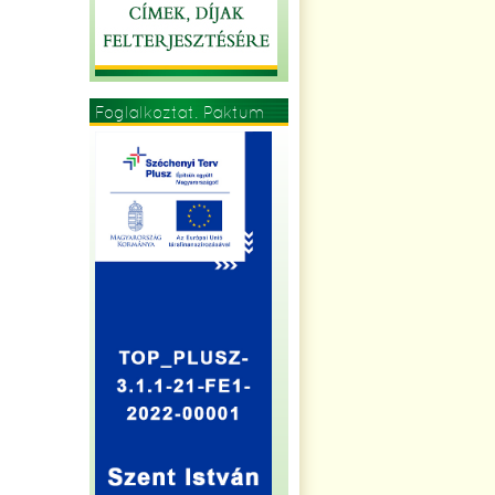
Foglalkoztat. Paktum