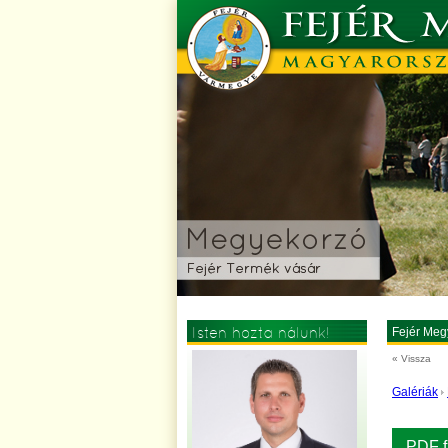
Isten hozta nálunk!
Fejér Meg
« Vissza
Galériák
PDF f