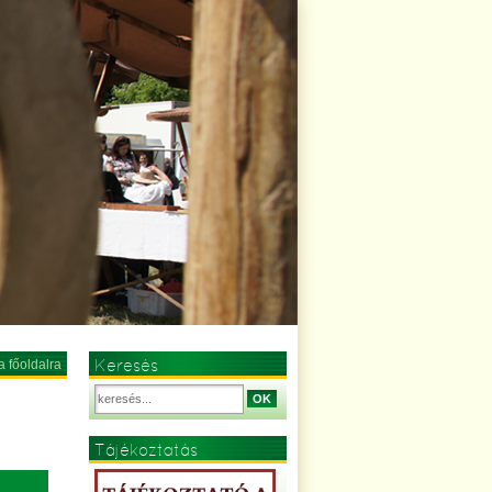
Keresés
a főoldalra
OK
Tájékoztatás