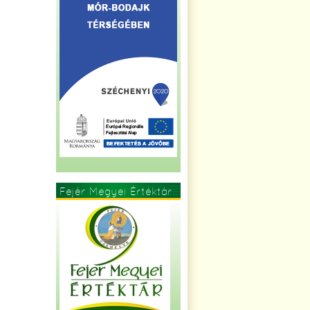
Fejér Megyei Értéktár