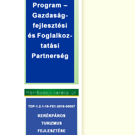
Mór-Bodajk kerékp. út