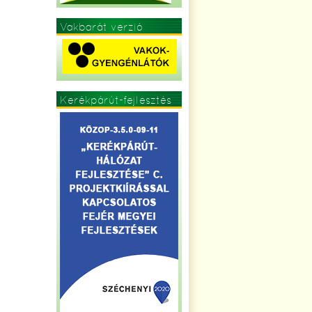
Vakbarát verzió
Kerékpárút-fejlesztés