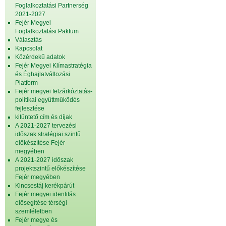
Foglalkoztatási Partnerség
2021-2027
Fejér Megyei
Foglalkoztatási Paktum
Választás
Kapcsolat
Közérdekű adatok
Fejér Megyei Klímastratégia
és Éghajlatváltozási
Platform
Fejér megyei felzárkóztatás-
politikai együttműködés
fejlesztése
kitüntető cím és díjak
A 2021-2027 tervezési
időszak stratégiai szintű
előkészítése Fejér
megyében
A 2021-2027 időszak
projektszintű előkészítése
Fejér megyében
Kincsestáj kerékpárút
Fejér megyei identitás
elősegítése térségi
szemléletben
Fejér megye és