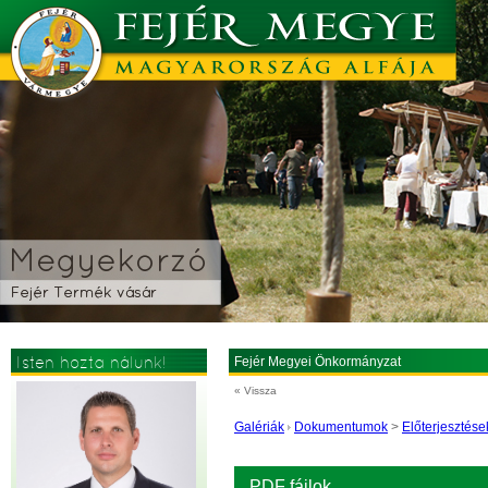
Isten hozta nálunk!
Fejér Megyei Önkormányzat
« Vissza
Galériák
Dokumentumok
>
Előterjesztése
PDF fájlok