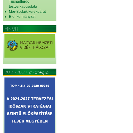
Tusnádfürdő
testvérkapcsolata
Mór-Bodajk kerékpárút
E-önkormányzat
MNVH
2021-2027 stratégia