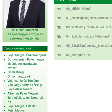
00_MEGHIVO.pdf
01_bizottsági tagok választása.pd
03_tiszteletdíj_rendelet_velülvizs
dr. Molnár Krisztián
a Fejér Megyei Közgyűlés
04_Echo Innovációs Műhely.pdf
elnök
ének köszöntője
05_SZMSZ módosítás_bizottság.
Önkormányzat
02_delegálás.pdf
Fejér Megyei Önkormányzat
Duna-mente - Fejér megye
különleges gazdasági
övezet
Nemzetiségi
Önkormányzatok
Velencei-tó és Térsége,
Váli-völgy, Vértes Térségi
Fejlesztési Tanács
Albensis Fejér Megyei
Területfejlesztési Nonprofit
Kft.
Fejér Megyei Értéktár
Fejér Megyei