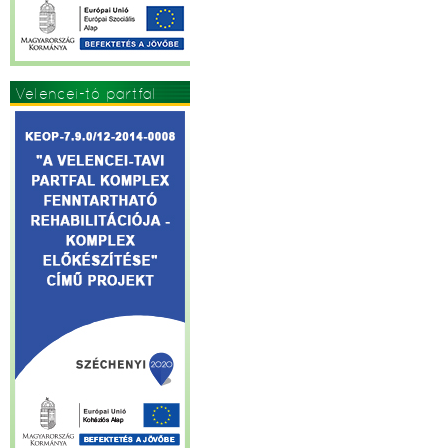
Velencei-tó partfal