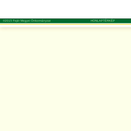
©2015 Fejér Megyei Önkormányzat
HONLAPTÉRKÉP