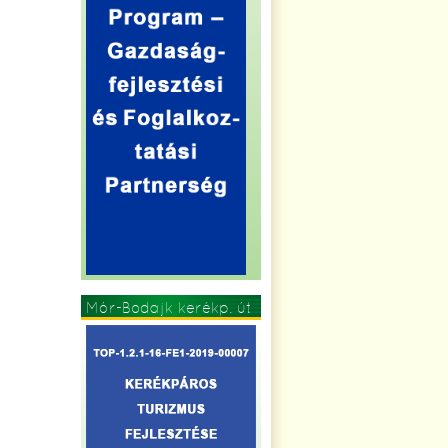
Mór-Bodajk kerékp. út