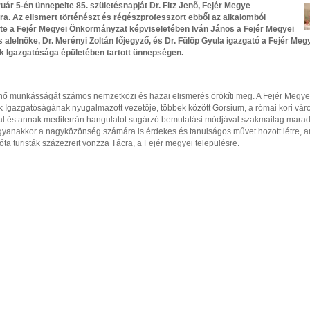
ruár 5-én ünnepelte 85. születésnapját Dr. Fitz Jenő, Fejér Megye
ra. Az elismert történészt és régészprofesszort ebből az alkalomból
te a Fejér Megyei Önkormányzat képviseletében Iván János a Fejér Megyei
 alelnöke, Dr. Merényi Zoltán főjegyző, és Dr. Fülöp Gyula igazgató a Fejér Meg
Igazgatósága épületében tartott ünnepségen.
Jenő munkásságát számos nemzetközi és hazai elismerés örökíti meg. A Fejér Megye
Igazgatóságának nyugalmazott vezetője, többek között Gorsium, a római kori vár
val és annak mediterrán hangulatot sugárzó bemutatási módjával szakmailag mara
 ugyanakkor a nagyközönség számára is érdekes és tanulságos művet hozott létre, 
óta turisták százezreit vonzza Tácra, a Fejér megyei településre.