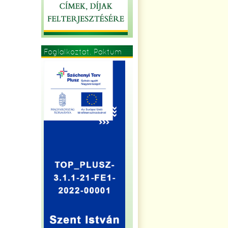
Foglalkoztat. Paktum