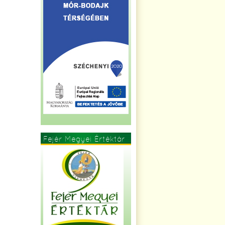
Fejér Megyei Értéktár