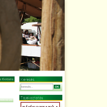
Keresés
a főoldalra
OK
Tájékoztatás
2006.02.20.