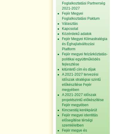
Foglalkoztatási Partnerség
2021-2027
Fejér Megyei
Foglalkoztatási Paktum
Választás
Kapcsolat
Közérdekű adatok
Fejér Megyei Klímastratégia
és Éghajlatváltozási
Platform
Fejér megyei felzárkóztatás-
politikai együttműködés
fejlesztése
kitüntető cím és díjak
A 2021-2027 tervezési
időszak stratégiai szintű
előkészítése Fejér
megyében
A 2021-2027 időszak
projektszintű előkészítése
Fejér megyében
Kincsestáj kerékpárút
Fejér megyei identitás
elősegítése térségi
szemléletben
Fejér megye és