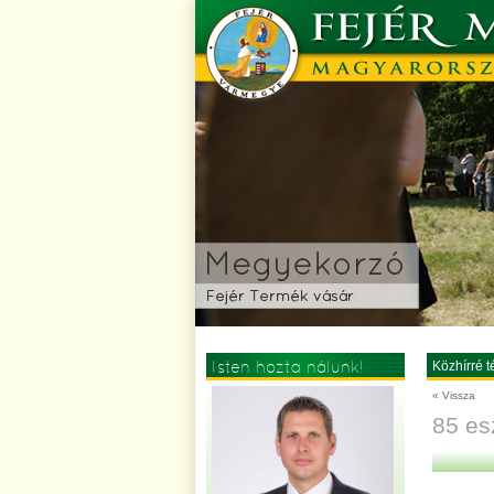
Isten hozta nálunk!
Közhírré té
« Vissza
85 es