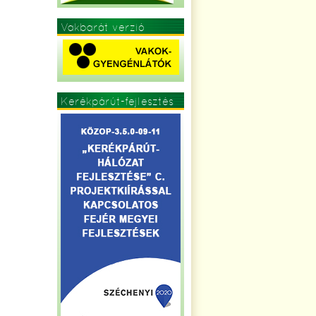
Vakbarát verzió
Kerékpárút-fejlesztés