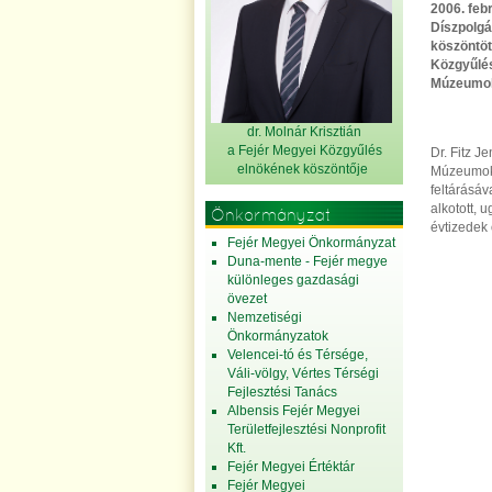
2006. feb
Díszpolgá
köszöntöt
Közgyűlés
Múzeumok 
dr. Molnár Krisztián
a Fejér Megyei Közgyűlés
Dr. Fitz 
elnök
ének köszöntője
Múzeumok 
feltárásá
alkotott,
Önkormányzat
évtizedek 
Fejér Megyei Önkormányzat
Duna-mente - Fejér megye
különleges gazdasági
övezet
Nemzetiségi
Önkormányzatok
Velencei-tó és Térsége,
Váli-völgy, Vértes Térségi
Fejlesztési Tanács
Albensis Fejér Megyei
Területfejlesztési Nonprofit
Kft.
Fejér Megyei Értéktár
Fejér Megyei