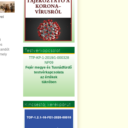
yei
i
os
dandót
Testvérkapcsolat
amely
TTP-KP-1-2019/1-000328
NP09
Fejér megye és Tusnádfürdő
testvérkapcsolata
az értékek
tükrében
Kincsestáj kerékpárút