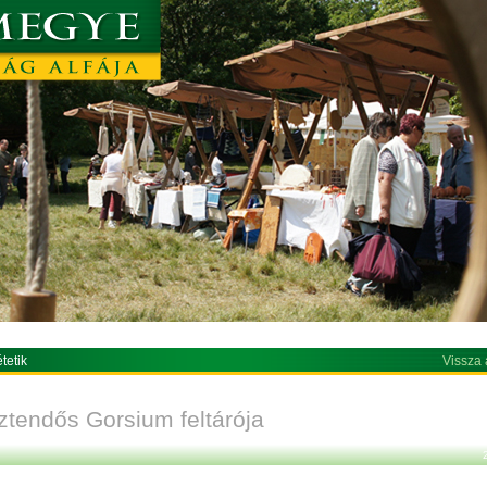
tetik
Vissza 
ztendős Gorsium feltárója