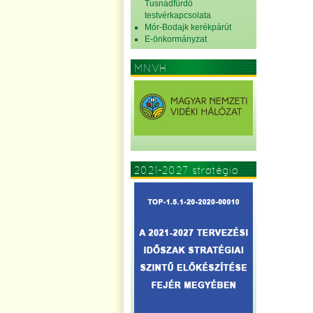
Tusnádfürdő
testvérkapcsolata
Mór-Bodajk kerékpárút
E-önkormányzat
MNVH
2021-2027 stratégia